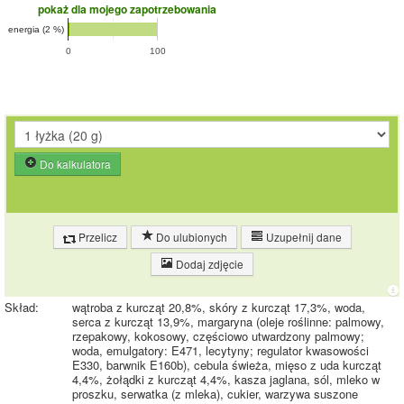
pokaż dla mojego zapotrzebowania
energia (2 %)
0
100
Do kalkulatora
Przelicz
Do ulubionych
Uzupełnij dane
Dodaj zdjęcie
Skład:
wątroba z kurcząt 20,8%, skóry z kurcząt 17,3%, woda,
serca z kurcząt 13,9%, margaryna (oleje roślinne: palmowy,
rzepakowy, kokosowy, częściowo utwardzony palmowy;
woda, emulgatory: E471, lecytyny; regulator kwasowości
E330, barwnik E160b), cebula świeża, mięso z uda kurcząt
4,4%, żołądki z kurcząt 4,4%, kasza jaglana, sól, mleko w
proszku, serwatka (z mleka), cukier, warzywa suszone