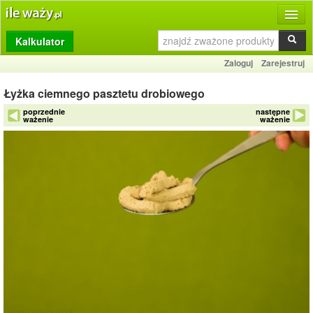
Kalkulator
Produkty
Zaloguj
Zarejestruj
Dziennik
Łyżka ciemnego pasztetu drobiowego
Przelicznik
poprzednie
następne
ważenie
ważenie
Porównywarka
Porady
Słownik
O stronie
Kontakt