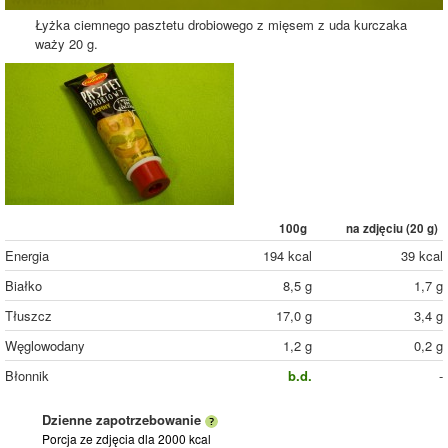
Łyżka ciemnego pasztetu drobiowego z mięsem z uda kurczaka
waży 20 g.
100g
na zdjęciu (
20
g)
Energia
194 kcal
39 kcal
Białko
8,5 g
1,7 g
Tłuszcz
17,0 g
3,4 g
Węglowodany
1,2 g
0,2 g
Błonnik
b.d.
-
Dzienne zapotrzebowanie
Porcja ze zdjęcia
dla 2000 kcal