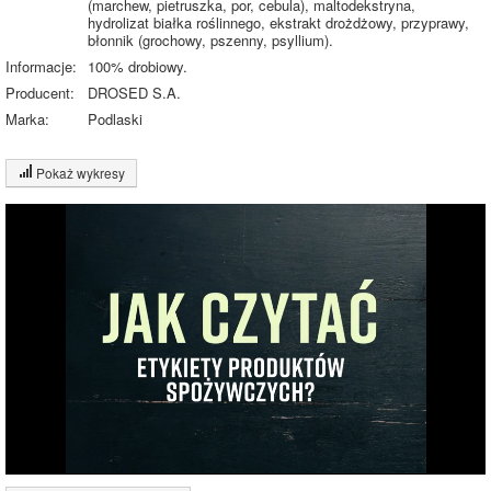
(marchew, pietruszka, por, cebula), maltodekstryna,
hydrolizat białka roślinnego, ekstrakt drożdżowy, przyprawy,
błonnik (grochowy, pszenny, psyllium).
Informacje:
100% drobiowy.
Producent:
DROSED S.A.
Marka:
Podlaski
Pokaż wykresy
Wykres składu produktu
Białko (9%)
Tłuszcz (17%)
9%
Węglowodany
17%
(1%)
Pozostałe (73%)
73%
Wykres źródeł energii produktu
Energia z białek