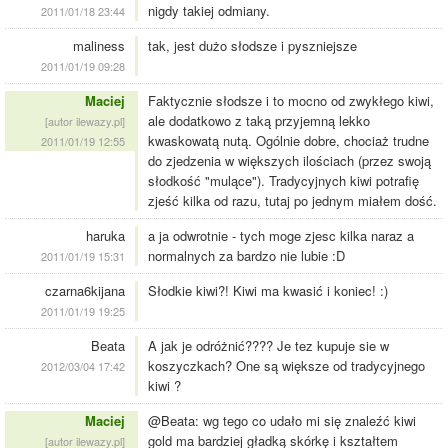
nigdy takiej odmiany.
2011/01/18 23:44
maliness
tak, jest dużo słodsze i pyszniejsze
2011/01/19 09:28
Maciej
Faktycznie słodsze i to mocno od zwykłego kiwi,
ale dodatkowo z taką przyjemną lekko
[autor ilewazy.pl]
kwaskowatą nutą. Ogólnie dobre, chociaż trudne
2011/01/19 12:55
do zjedzenia w większych ilościach (przez swoją
słodkość "mulące"). Tradycyjnych kiwi potrafię
zjeść kilka od razu, tutaj po jednym miałem dość.
haruka
a ja odwrotnie - tych moge zjesc kilka naraz a
normalnych za bardzo nie lubie :D
2011/01/19 15:31
czarna6kijana
Słodkie kiwi?! Kiwi ma kwasić i koniec! :)
2011/01/19 19:25
Beata
A jak je odróżnić???? Je tez kupuje sie w
koszyczkach? One są większe od tradycyjnego
2012/03/04 17:42
kiwi ?
Maciej
@Beata: wg tego co udało mi się znaleźć kiwi
gold ma bardziej gładką skórkę i kształtem
[autor ilewazy.pl]