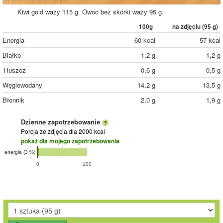
Kiwi gold waży 115 g. Owoc bez skórki waży 95 g.
100g
na zdjęciu (
95
g)
Energia
60 kcal
57 kcal
Białko
1,2 g
1,2 g
Tłuszcz
0,6 g
0,5 g
Węglowodany
14,2 g
13,5 g
Błonnik
2,0 g
1,9 g
Dzienne zapotrzebowanie
Porcja ze zdjęcia
dla 2000 kcal
pokaż dla mojego zapotrzebowania
energia (3 %)
0
100