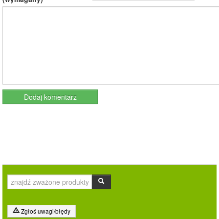
Zgłoś uwagi/błędy