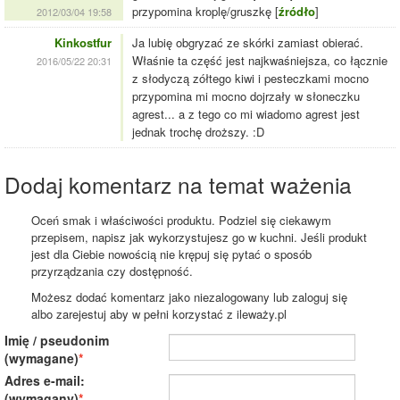
przypomina kroplę/gruszkę [
źródło
]
2012/03/04 19:58
Kinkostfur
Ja lubię obgryzać ze skórki zamiast obierać.
Właśnie ta część jest najkwaśniejsza, co łącznie
2016/05/22 20:31
z słodyczą zółtego kiwi i pesteczkami mocno
przypomina mi mocno dojrzały w słoneczku
agrest... a z tego co mi wiadomo agrest jest
jednak trochę droższy. :D
Dodaj komentarz na temat ważenia
Oceń smak i właściwości produktu. Podziel się ciekawym
przepisem, napisz jak wykorzystujesz go w kuchni. Jeśli produkt
jest dla Ciebie nowością nie krępuj się pytać o sposób
przyrządzania czy dostępność.
Możesz dodać komentarz jako niezalogowany lub zaloguj się
albo zarejestuj aby w pełni korzystać z ileważy.pl
Imię / pseudonim
(wymagane)
Adres e-mail:
(wymagany)