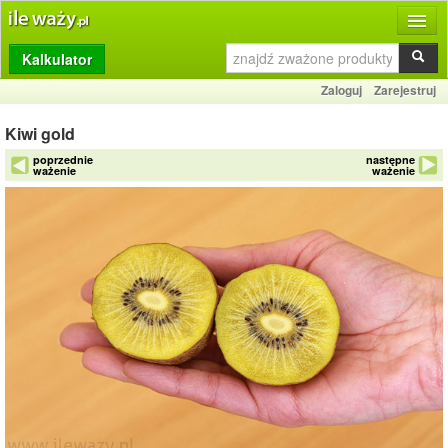
Kalkulator
Produkty
Zaloguj
Zarejestruj
Dziennik
Kiwi gold
Przelicznik
poprzednie
następne
ważenie
ważenie
Porównywarka
Porady
Słownik
O stronie
Kontakt