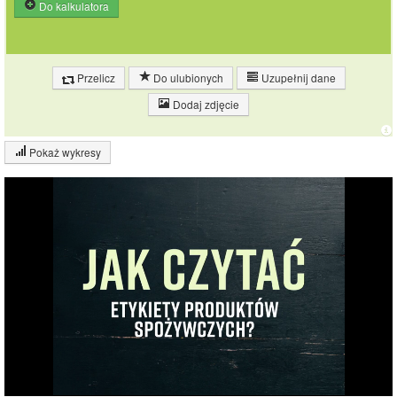
Do kalkulatora
Przelicz
Do ulubionych
Uzupełnij dane
Dodaj zdjęcie
Pokaż wykresy
Wykres składu produktu
Białko (1%)
Tłuszcz (1%)
14%
Węglowodany
(14%)
Pozostałe (84%)
84%
Wykres źródeł energii produktu