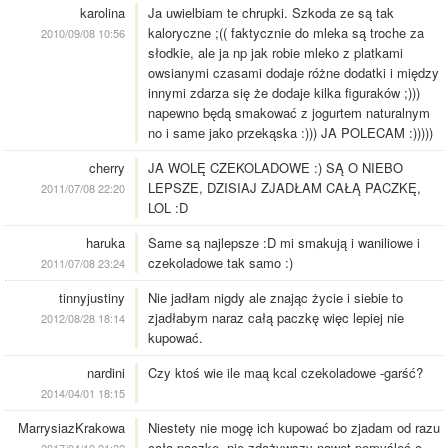
karolina
Ja uwielbiam te chrupki. Szkoda ze są tak
kaloryczne ;(( faktycznie do mleka są troche za
2010/09/08 10:56
słodkie, ale ja np jak robie mleko z platkami
owsianymi czasami dodaje różne dodatki i między
innymi zdarza się że dodaje kilka figuraków ;)))
napewno będą smakować z jogurtem naturalnym
no i same jako przekąska :))) JA POLECAM :)))))
cherry
JA WOLĘ CZEKOLADOWE :) SĄ O NIEBO
LEPSZE, DZISIAJ ZJADŁAM CAŁĄ PACZKĘ,
2011/07/08 22:20
LOL :D
haruka
Same są najlepsze :D mi smakują i waniliowe i
czekoladowe tak samo :)
2011/07/08 23:24
tinnyjustiny
Nie jadłam nigdy ale znając życie i siebie to
zjadłabym naraz całą paczkę więc lepiej nie
2012/08/28 18:14
kupować.
nardini
Czy ktoś wie ile maą kcal czekoladowe -garść?
2014/04/01 18:15
MarrysiazKrakowa
Niestety nie mogę ich kupować bo zjadam od razu
całą paczkę, nie zdążywszy nawet pomyśleć o
2017/04/19 21:32