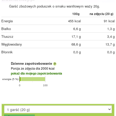
Garść zbożowych poduszek o smaku waniliowym waży 20g.
100g
na zdjęciu (
20
g)
Energia
455 kcal
91 kcal
Białko
6,6 g
1,3 g
Tłuszcz
17,1 g
3,4 g
Węglowodany
68,6 g
13,7 g
Błonnik
0,0 g
0,0 g
Dzienne zapotrzebowanie
Porcja ze zdjęcia
dla 2000 kcal
pokaż dla mojego zapotrzebowania
energia (5 %)
0
100