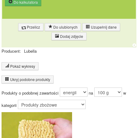
Do kalkulatora
Przelicz
Do ulubionych
Uzupełnij dane
Dodaj zdjęcie
Producent:
Lubella
Pokaż wykresy
Wykres składu produktu
Ukryj podobne produkty
Inne ważenia tego produktu:
Białko (7%)
Tłuszcz (17%)
Produkty o podobnej zawartości
na
w
Węglowodany
16.8%
(69%)
Pozostałe (8%)
kategorii
68.3%
Porcja figuraków vanilla