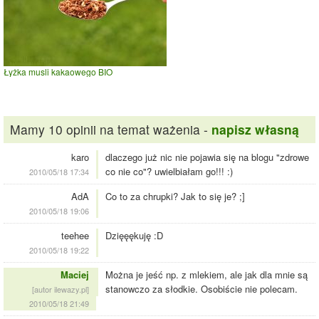
Łyżka musli kakaowego BIO
Mamy 10 opinii na temat ważenia -
napisz własną
karo
dlaczego już nic nie pojawia się na blogu "zdrowe
co nie co"? uwielbiałam go!!! :)
2010/05/18 17:34
AdA
Co to za chrupki? Jak to się je? ;]
2010/05/18 19:06
teehee
Dzięęękuję :D
2010/05/18 19:22
Maciej
Można je jeść np. z mlekiem, ale jak dla mnie są
stanowczo za słodkie. Osobiście nie polecam.
[autor ilewazy.pl]
2010/05/18 21:49