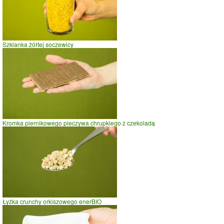
Szklanka żółtej soczewicy
Kromka piernikowego pieczywa chrupkiego z czekoladą
Łyżka crunchy orkiszowego enerBIO