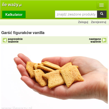
Kalkulator
Produkty
Zaloguj
Zarejestruj
Dziennik
Garść figuraków vanilla
Przelicznik
poprzednie
następne
ważenie
ważenie
Porównywarka
Porady
Słownik
O stronie
Kontakt