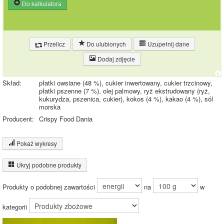
Do kalkulatora
Przelicz
Do ulubionych
Uzupełnij dane
Dodaj zdjęcie
Skład:
płatki owsiane (48 %), cukier inwertowany, cukier trzcinowy,
płatki pszenne (7 %), olej palmowy, ryż ekstrudowany (ryż,
kukurydza, pszenica, cukier), kokos (4 %), kakao (4 %), sól
morska
Producent:
Crispy Food Dania
Pokaż wykresy
Wykres składu produktu
Ukryj podobne produkty
Inne ważenia tego produktu:
Białko (10%)
Tłuszcz (15%)
9.9%
Produkty o podobnej zawartości
na
w
Węglowodany
(72%)
14.9%
Pozostałe (4%)
kategorii
71.3%