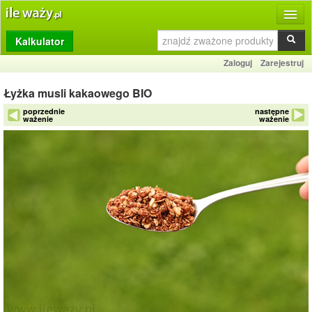
Kalkulator
Produkty
Zaloguj
Zarejestruj
Dziennik
Łyżka musli kakaowego BIO
Przelicznik
poprzednie
następne
ważenie
ważenie
Porównywarka
Porady
Słownik
O stronie
Kontakt