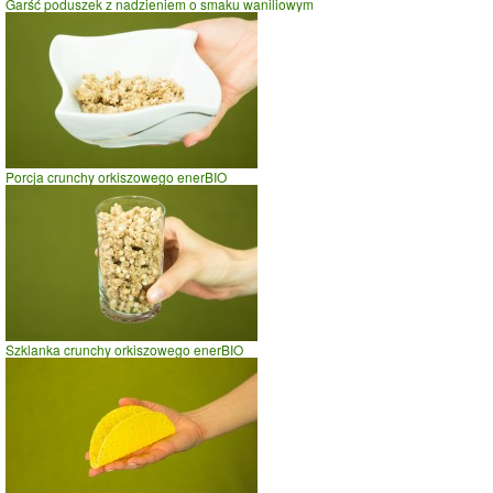
Garść poduszek z nadzieniem o smaku waniliowym
prowadzenie samochodu
0
5
10
czas w minutach
Porcja crunchy orkiszowego enerBIO
Szklanka crunchy orkiszowego enerBIO