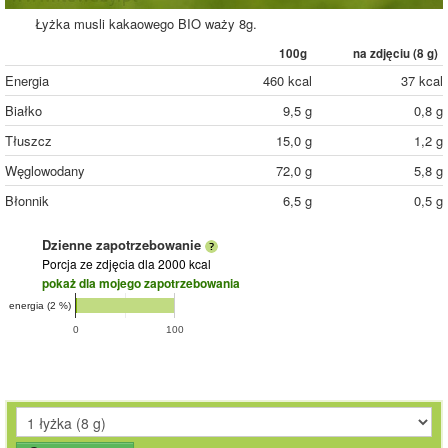
Łyżka musli kakaowego BIO waży 8g.
100g
na zdjęciu (
8
g)
Energia
460 kcal
37 kcal
Białko
9,5 g
0,8 g
Tłuszcz
15,0 g
1,2 g
Węglowodany
72,0 g
5,8 g
Błonnik
6,5 g
0,5 g
Dzienne zapotrzebowanie
Porcja ze zdjęcia
dla 2000 kcal
pokaż dla mojego zapotrzebowania
energia (2 %)
0
100