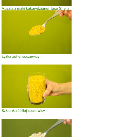
Muszla z mąki kukurydzianej Taco Shells
Łyżka żółtej soczewicy
Szklanka żółtej soczewicy