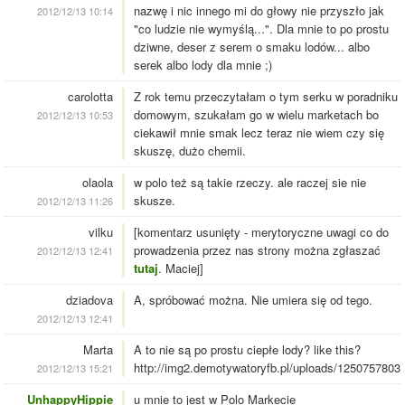
nazwę i nic innego mi do głowy nie przyszło jak
2012/12/13 10:14
"co ludzie nie wymyślą...". Dla mnie to po prostu
dziwne, deser z serem o smaku lodów... albo
serek albo lody dla mnie ;)
carolotta
Z rok temu przeczytałam o tym serku w poradniku
domowym, szukałam go w wielu marketach bo
2012/12/13 10:53
ciekawił mnie smak lecz teraz nie wiem czy się
skuszę, dużo chemii.
olaola
w polo też są takie rzeczy. ale raczej sie nie
skusze.
2012/12/13 11:26
vilku
[komentarz usunięty - merytoryczne uwagi co do
prowadzenia przez nas strony można zgłaszać
2012/12/13 12:41
tutaj
. Maciej]
dziadova
A, spróbować można. Nie umiera się od tego.
2012/12/13 12:41
Marta
A to nie są po prostu ciepłe lody? like this?
http://img2.demotywatoryfb.pl/uploads/1250757803
2012/12/13 15:21
UnhappyHippie
u mnie to jest w Polo Markecie