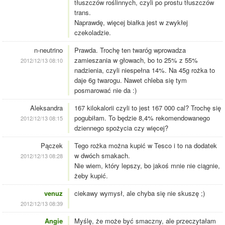
tłuszczów roślinnych, czyli po prostu tłuszczów
trans.
Naprawdę, więcej białka jest w zwykłej
czekoladzie.
n-neutrino
Prawda. Trochę ten twaróg wprowadza
zamieszania w głowach, bo to 25% z 55%
2012/12/13 08:10
nadzienia, czyli niespełna 14%. Na 45g rożka to
daje 6g twarogu. Nawet chleba się tym
posmarować nie da :)
Aleksandra
167 kilokalorii czyli to jest 167 000 cal? Trochę się
pogubiłam. To będzie 8,4% rekomendowanego
2012/12/13 08:15
dziennego spożycia czy więcej?
Pączek
Tego rożka można kupić w Tesco i to na dodatek
w dwóch smakach.
2012/12/13 08:28
Nie wiem, który lepszy, bo jakoś mnie nie ciągnie,
żeby kupić.
venuz
ciekawy wymysł, ale chyba się nie skuszę ;)
2012/12/13 08:39
Angie
Myślę, że może być smaczny, ale przeczytałam