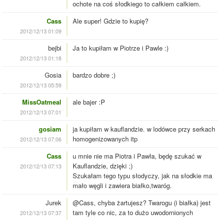
ochote na coś słodkiego to całkiem całkiem.
Cass
Ale super! Gdzie to kupię?
2012/12/13 01:09
bejbi
Ja to kupiłam w Piotrze i Pawle :)
2012/12/13 01:18
Gosia
bardzo dobre ;)
2012/12/13 05:59
MissOatmeal
ale bajer :P
2012/12/13 07:01
gosiam
ja kupiłam w kauflandzie. w lodówce przy serkach
homogenizowanych itp
2012/12/13 07:06
Cass
u mnie nie ma Piotra i Pawła, będę szukać w
Kauflandzie, dzięki ;)
2012/12/13 07:13
Szukałam tego typu słodyczy, jak na słodkie ma
mało węgli i zawiera białko,twaróg.
Jurek
@Cass, chyba żartujesz? Twarogu (i białka) jest
tam tyle co nic, za to dużo uwodornionych
2012/12/13 07:37