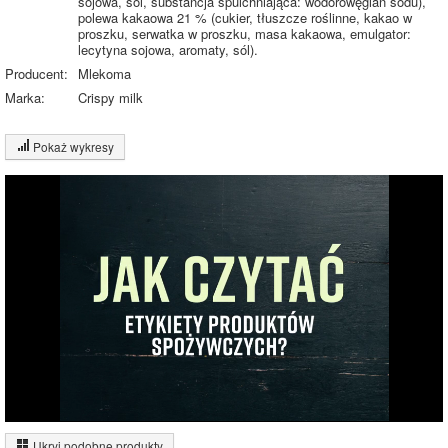
sojowa, sól, substancja spulchniająca: wodorowęglan sodu),
polewa kakaowa 21 % (cukier, tłuszcze roślinne, kakao w
proszku, serwatka w proszku, masa kakaowa, emulgator:
lecytyna sojowa, aromaty, sól).
Producent:
Mlekoma
Marka:
Crispy milk
Pokaż wykresy
Wykres składu produktu
Białko (3%)
Tłuszcz (25%)
Węglowodany
25%
(35%)
37%
Pozostałe (37%)
35%
Wykres źródeł energii produktu
Energia z białek
(3%)
Ukryj podobne produkty