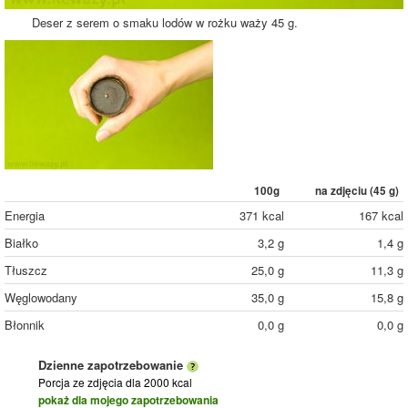
Deser z serem o smaku lodów w rożku waży 45 g.
100g
na zdjęciu (
45
g)
Energia
371 kcal
167 kcal
Białko
3,2 g
1,4 g
Tłuszcz
25,0 g
11,3 g
Węglowodany
35,0 g
15,8 g
Błonnik
0,0 g
0,0 g
Dzienne zapotrzebowanie
Porcja ze zdjęcia
dla 2000 kcal
pokaż dla mojego zapotrzebowania