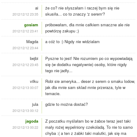
ai
że co? nie słyszałam i raczej bym się nie
skusiła... co to znaczy 'z serem'?
2012/12/12 23:35
gosiam
próbowałam, dla mnie całkiem smaczne ale nie
powtórzę zakupu ;)
2012/12/12 23:41
Magda
a cóż to :) Nigdy nie widzialam
2012/12/12 23:44
bejbi
Pyszne to jest! Nie rozumiem po co wypowiadają
się (w dodatku negatywnie) osoby, które nigdy
2012/12/12 23:45
tego nie jadły...
vilku
Robi sie ameryka... deser z serem o smaku lodow,
jak dla mnie sam sklad mnie przeraza, tyle w
2012/12/13 00:07
temacie.
jula
gdzie to można dostać?
2012/12/13 00:12
jagoda
Z poczatku myślałam bo w żabce teraz jest taki
mały rożej wypelniony czekoladą. To nie to samo
2012/12/13 00:22
chyba :( a ten z żabki taki malutki, jak się ma