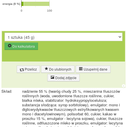
energia (8 %)
0
100
Do kalkulatora
Przelicz
Do ulubionych
Uzupełnij dane
Dodaj zdjęcie
Skład:
nadzienie 55 % (twaróg chudy 25 %, mieszanina tłuszczów
roślinnych (woda, uwodornione tłuszcze roślinne, cukier,
białka mleka, stabilizator: hydroksypropyloceluloza;
substancja słodząca: syrop sorbitolowy), emulgator: mono i
diglicerydykwasów tłuszczowych estryfikowanych kwasem
mono i diacetylowinowym), polisorbat 60, cukier, kakao w
proszku 15 %, emulgator - lecytyna sojowa), cukier, tłuszcze
roślinne, odtłuszczone mleko w proszku, emulgator: lecytyna