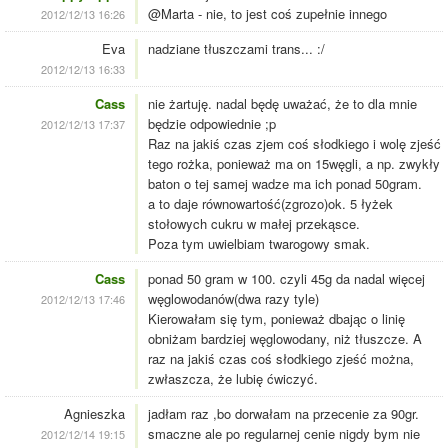
@Marta - nie, to jest coś zupełnie innego
2012/12/13 16:26
Eva
nadziane tłuszczami trans... :/
2012/12/13 16:33
Cass
nie żartuję. nadal będę uważać, że to dla mnie
będzie odpowiednie ;p
2012/12/13 17:37
Raz na jakiś czas zjem coś słodkiego i wolę zjeść
tego rożka, ponieważ ma on 15węgli, a np. zwykły
baton o tej samej wadze ma ich ponad 50gram.
a to daje równowartość(zgrozo)ok. 5 łyżek
stołowych cukru w małej przekąsce.
Poza tym uwielbiam twarogowy smak.
Cass
ponad 50 gram w 100. czyli 45g da nadal więcej
węglowodanów(dwa razy tyle)
2012/12/13 17:46
Kierowałam się tym, ponieważ dbając o linię
obniżam bardziej węglowodany, niż tłuszcze. A
raz na jakiś czas coś słodkiego zjeść można,
zwłaszcza, że lubię ćwiczyć.
Agnieszka
jadłam raz ,bo dorwałam na przecenie za 90gr.
smaczne ale po regularnej cenie nigdy bym nie
2012/12/14 19:15