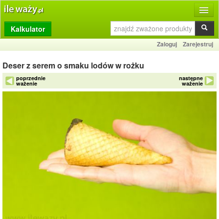
Kalkulator
Produkty
Zaloguj
Zarejestruj
Dziennik
Deser z serem o smaku lodów w rożku
Przelicznik
poprzednie
następne
ważenie
ważenie
Porównywarka
Porady
Słownik
O stronie
Kontakt