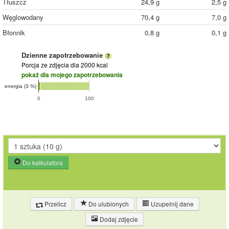
Tłuszcz
24,9 g
2,5 g
Węglowodany
70,4 g
7,0 g
Błonnik
0,8 g
0,1 g
Dzienne zapotrzebowanie
Porcja ze zdjęcia
dla 2000 kcal
pokaż dla mojego zapotrzebowania
energia (3 %)
0
100
Do kalkulatora
Przelicz
Do ulubionych
Uzupełnij dane
Dodaj zdjęcie