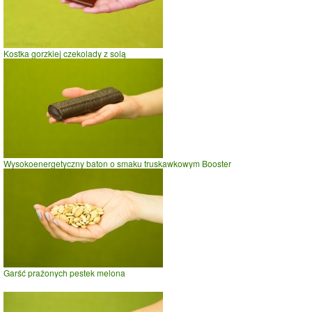
Kostka gorzkiej czekolady z solą
Wysokoenergetyczny baton o smaku truskawkowym Booster
Garść prażonych pestek melona