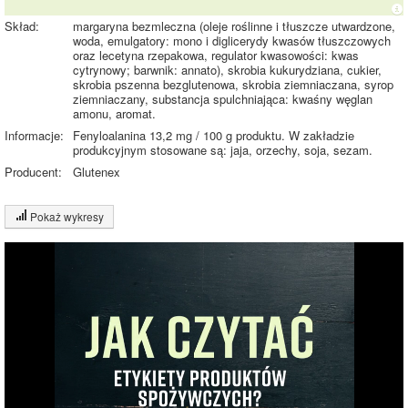
Skład:
margaryna bezmleczna (oleje roślinne i tłuszcze utwardzone,
woda, emulgatory: mono i diglicerydy kwasów tłuszczowych
oraz lecetyna rzepakowa, regulator kwasowości: kwas
cytrynowy; barwnik: annato), skrobia kukurydziana, cukier,
skrobia pszenna bezglutenowa, skrobia ziemniaczana, syrop
ziemniaczany, substancja spulchniająca: kwaśny węglan
amonu, aromat.
Informacje:
Fenyloalanina 13,2 mg / 100 g produktu. W zakładzie
produkcyjnym stosowane są: jaja, orzechy, soja, sezam.
Producent:
Glutenex
Pokaż wykresy
Wykres składu produktu
Tłuszcz (25%)
Węglowodany
(70%)
25.3%
Pozostałe (4%)
70.7%