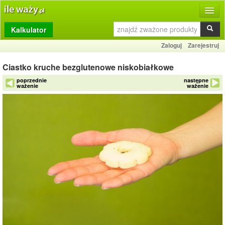
Kalkulator
Produkty
Zaloguj
Zarejestruj
Dziennik
Ciastko kruche bezglutenowe niskobiałkowe
Przelicznik
poprzednie
następne
ważenie
ważenie
Porównywarka
Porady
Słownik
O stronie
Kontakt