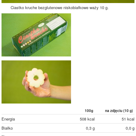
Ciastko kruche bezglutenowe niskobiałkowe waży 10 g.
100g
na zdjęciu (
10
g)
Energia
508 kcal
51 kcal
Białko
0,3 g
0,0 g