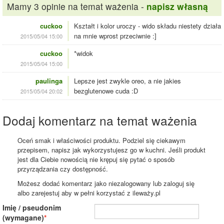
Mamy 3 opinie na temat ważenia -
napisz własną
cuckoo
Kształt i kolor uroczy - wido składu niestety działa
na mnie wprost przeciwnie :]
2015/05/04 15:00
cuckoo
*widok
2015/05/04 15:00
paulinga
Lepsze jest zwykle oreo, a nie jakies
bezglutenowe cuda :D
2015/05/04 20:02
Dodaj komentarz na temat ważenia
Oceń smak i właściwości produktu. Podziel się ciekawym
przepisem, napisz jak wykorzystujesz go w kuchni. Jeśli produkt
jest dla Ciebie nowością nie krępuj się pytać o sposób
przyrządzania czy dostępność.
Możesz dodać komentarz jako niezalogowany lub zaloguj się
albo zarejestuj aby w pełni korzystać z ileważy.pl
Imię / pseudonim
(wymagane)