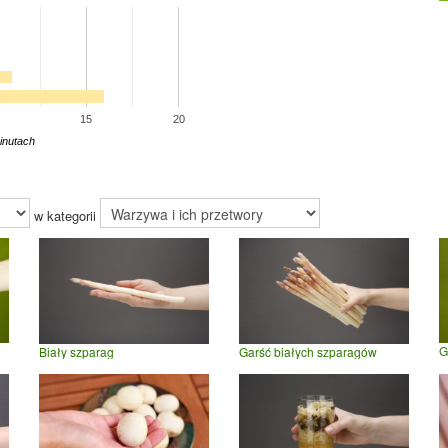
15
20
inutach
w kategorii
G
Biały szparag
Garść białych szparagów