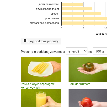
jazda na rowerze
szybki taniec,trucht
spacer
prasowanie
prowadzenie samochodu
0
5
10
czas w m
Ukryj podobne produkty
Produkty o podobnej zawartości
na
Porcja białych szparagów
Pomidor Kumato
konserwowych