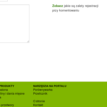
Zobacz
jakie są zalety rejestracji
przy komentowaniu
PRODUKTY
NARZĘDZIA NA PORTALU
asiona
Porównywarka
liny i dania mięsne
Przelicznik
a
O stronie
h przetwory
Kontakt