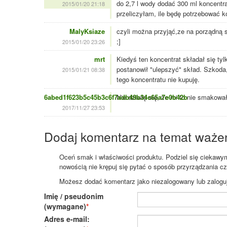
do 2,7 l wody dodać 300 ml koncentra
2015/01/20 21:18
przeliczyłam, ile będę potrzebować 
MalyKsiaze
czyli można przyjąć,ze na porządną s
;]
2015/01/20 23:26
mrt
Kiedyś ten koncentrat składał się ty
postanowił "ulepszyć" skład. Szkoda,
2015/01/21 08:38
tego koncentratu nie kupuję.
6abed1f623b5c45b3c6f7adb49b34c65a7e0b42b
Nie dziwię się, że mi to nie smakowa
2017/11/27 23:53
Dodaj komentarz na temat waże
Oceń smak i właściwości produktu. Podziel się ciekawym 
nowością nie krępuj się pytać o sposób przyrządzania c
Możesz dodać komentarz jako niezalogowany lub zaloguj s
Imię / pseudonim
(wymagane)
Adres e-mail: