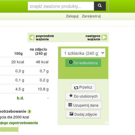
Zaloguj
Zarejestruj
poprzednie
następne
ważenie
ważenie
na zdjęciu
100g
(
240
g)
20 kcal
48 kcal
Do kalkulatora
0,3 g
0,7 g
0,1 g
0,2 g
Przelicz
4,5 g
10,8 g
Do ulubionych
b.d.
-
Uzupełnij dane
potrzebowanie
Dodaj zdjęcie
jęcia
dla 2000 kcal
ojego zapotrzebowania