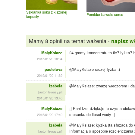
Szklanka soku z kiszonej
Pomidor bawole serce
kapusty
Mamy 8 opinii na temat ważenia -
napisz w
MalyKsiaze
24 gramy koncentratu to ile? łyżka? 
2015/01/20 10:34
pastelova
@MalyKsiaze raczej łyżka :)
2015/01/20 11:39
Izabela
@MalyKsiaze: zważę wieczorem i da
[autor ilewazy.pl]
2015/01/20 13:40
MalyKsiaze
;] Pani Izo, dziękuje-to czysta ciek
stosunku do ilości wody ;]
2015/01/20 17:40
Izabela
@MalyKsiaze: Łyżka (ta służąca do w
Informacja o sposobie rozcieńczania
[autor ilewazy.pl]