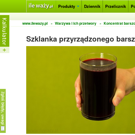
Produkty
Dziennik
Przelicznik
P
www.ilewazy.pl
»
Warzywa i ich przetwory
»
Koncentrat barsz
Szklanka przyrządzonego bars