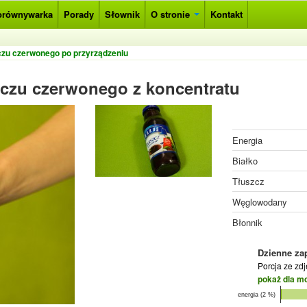
orównywarka
Porady
Słownik
O stronie
Kontakt
czu czerwonego po przyrządzeniu
zczu czerwonego z koncentratu
Energia
Białko
Tłuszcz
Węglowodany
Błonnik
Dzienne za
Porcja ze zd
pokaż dla m
energia (2 %)