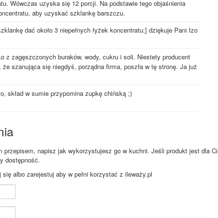
tu. Wówczas uzyska się 12 porcji. Na podstawie tego objaśnienia
koncentratu, aby uzyskać szklankę barszczu.
zklankę dać około 3 niepełnych łyżek koncentratu;] dziękuje Pani Izo
lko z zagęszczonych buraków, wody, cukru i soli. Niestety producent
 że szanująca się niegdyś, porządna firma, poszła w tę stronę. Ja już
ło, skład w sumie przypomina zupkę chińską ;)
nia
przepisem, napisz jak wykorzystujesz go w kuchni. Jeśli produkt jest dla Ci
zy dostępność.
ię albo zarejestuj aby w pełni korzystać z ileważy.pl