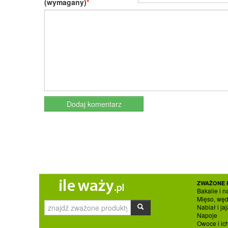
(wymagany)
ZWAŻONE 
Bakalie i n
Mięso, węd
Nabiał i jaj
Napoje
Owoce i ic