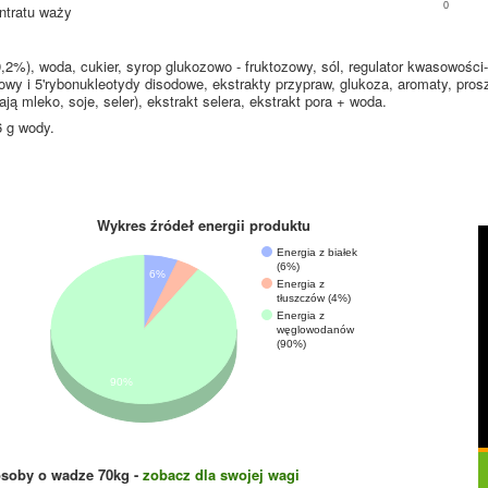
0
ntratu waży
%), woda, cukier, syrop glukozowo - fruktozowy, sól, regulator kwasowości
y i 5'rybonukleotydy disodowe, ekstrakty przypraw, glukoza, aromaty, pros
ą mleko, soje, seler), ekstrakt selera, ekstrakt pora + woda.
6 g wody.
Wykres źródeł energii produktu
Energia z białek
(6%)
6%
Energia z
tłuszczów (4%)
Energia z
węglowodanów
(90%)
90%
osoby o wadze
70
kg -
zobacz dla swojej wagi