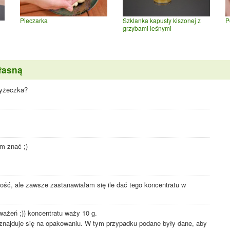
Pieczarka
P
Szklanka kapusty kiszonej z
grzybami leśnymi
łasną
łyżeczka?
m znać ;)
awość, ale zawsze zastanawiałam się ile dać tego koncentratu w
ażeń ;)) koncentratu waży 10 g.
 znajduje się na opakowaniu. W tym przypadku podane były dane, aby