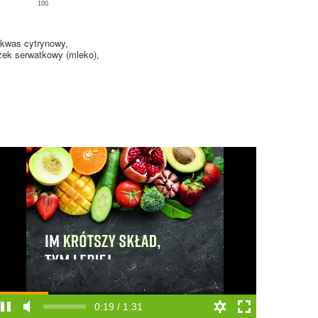
100
-kwas cytrynowy,
zek serwatkowy (mleko),
0:19 / 1:31