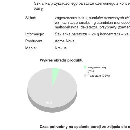
Szklanka przyrządzonego barszczu czerwonego z konce
240 g.
Skład:
zagęszczony sok z buraków czerwonych (59,2
wzmacniacze smaku - glutaminian monosodow
maltodeksyna, dekstroza, przyprawy (zawieraj
Informacje:
Szklanka barszczu = 24 g koncentratu + 21
Producent:
Agros Nova
Marka:
Krakus
Wykres składu produktu
Węglowodany
(5%)
Pozostałe (95%)
95%
Czas potrzebny na spalenie porcji ze zdjęcia
dla 