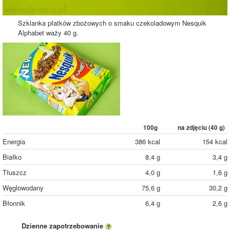
Szklanka płatków zbożowych o smaku czekoladowym Nesquik
Alphabet waży 40 g.
100g
na zdjęciu (
40
g)
Energia
386 kcal
154 kcal
Białko
8,4 g
3,4 g
Tłuszcz
4,0 g
1,6 g
Węglowodany
75,6 g
30,2 g
Błonnik
6,4 g
2,6 g
Dzienne zapotrzebowanie