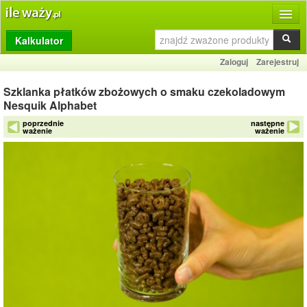
Kalkulator
Produkty
Zaloguj
Zarejestruj
Dziennik
Szklanka płatków zbożowych o smaku czekoladowym
Przelicznik
Nesquik Alphabet
poprzednie
następne
Porównywarka
ważenie
ważenie
Porady
Słownik
O stronie
Kontakt