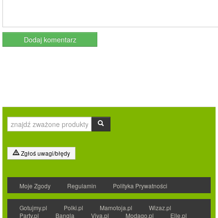
Zgłoś uwagi/błędy
Moje Zgody
Regulamin
Polityka Prywatności
Gotujmy.pl
Polki.pl
Mamotoja.pl
Wizaz.pl
Party.pl
Bangla
Viva.pl
Modago.pl
Elle.pl