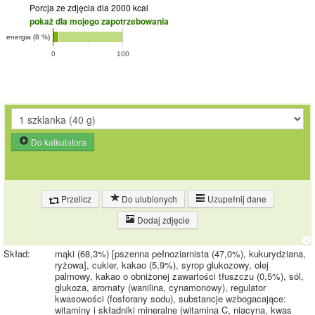
Porcja ze zdjęcia
dla 2000 kcal
pokaż dla mojego zapotrzebowania
energia (8 %)
0
100
Do kalkulatora
Przelicz
Do ulubionych
Uzupełnij dane
Dodaj zdjęcie
Skład:
mąki (68,3%) [pszenna pełnoziarnista (47,0%), kukurydziana,
ryżowa], cukier, kakao (5,9%), syrop glukozowy, olej
palmowy, kakao o obniżonej zawartości tłuszczu (0,5%), sól,
glukoza, aromaty (wanilina, cynamonowy), regulator
kwasowości (fosforany sodu), substancje wzbogacające:
witaminy i składniki mineralne (witamina C, niacyna, kwas