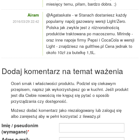
miesięcy temu, piłam, bardzo dobra. ;)
Airam
@Agataskate - w Stanach dostaniesz każdy
popularny napój gazowany wersji Light/Zero.
2016/03/29 22:42
Polska jak zwykle jest z różnorodnością
produktów traktowana po macoszemu. Mirindę -
oraz inne napoje firmy Pepsi i CocaCola w wersji
Light - znajdziesz na guiltfree.pl Cena jednak to
około 10zł za butelkę 1,5L.
Dodaj komentarz na temat ważenia
Oceń smak i właściwości produktu. Podziel się ciekawym
przepisem, napisz jak wykorzystujesz go w kuchni. Jeśli produkt
jest dla Ciebie nowością nie krępuj się pytać o sposób
przyrządzania czy dostępność.
Możesz dodać komentarz jako niezalogowany lub zaloguj się
albo zarejestuj aby w pełni korzystać z ileważy.pl
Imię / pseudonim
(wymagane)
Adres e-mail: