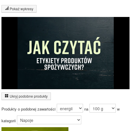
Pokaż wykresy
Wykres składu produktu
Węglowodany
(13%)
13%
Pozostałe (87%)
87%
Wykres źródeł energii produktu
Energia z
węglowodanów
Ukryj podobne produkty
(100%)
Produkty o podobnej zawartości
na
w
100%
kategorii