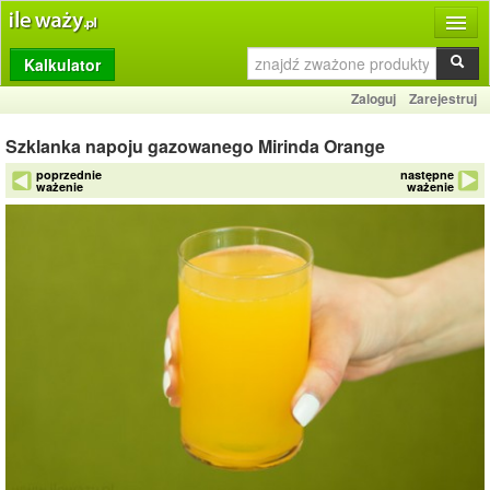
Kalkulator
Produkty
Zaloguj
Zarejestruj
Dziennik
Szklanka napoju gazowanego Mirinda Orange
Przelicznik
poprzednie
następne
ważenie
ważenie
Porównywarka
Porady
Słownik
O stronie
Kontakt