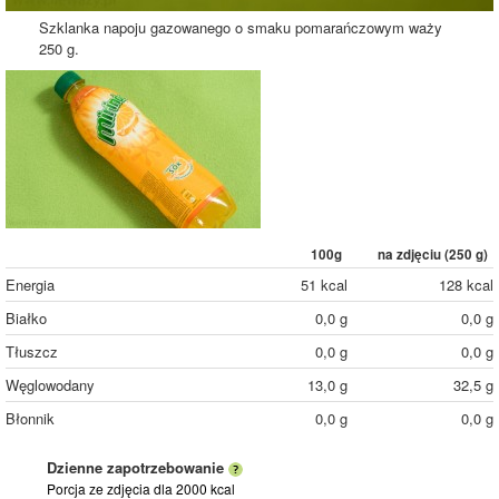
Szklanka napoju gazowanego o smaku pomarańczowym waży
250 g.
100g
na zdjęciu (
250
g)
Energia
51 kcal
128 kcal
Białko
0,0 g
0,0 g
Tłuszcz
0,0 g
0,0 g
Węglowodany
13,0 g
32,5 g
Błonnik
0,0 g
0,0 g
Dzienne zapotrzebowanie
Porcja ze zdjęcia
dla 2000 kcal