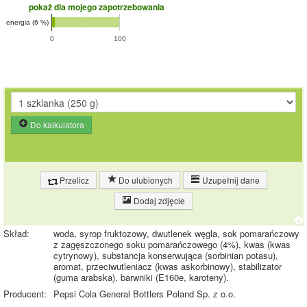
pokaż dla mojego zapotrzebowania
energia (6 %)
0
100
Do kalkulatora
Przelicz
Do ulubionych
Uzupełnij dane
Dodaj zdjęcie
Skład:
woda, syrop fruktozowy, dwutlenek węgla, sok pomarańczowy
z zagęszczonego soku pomarańczowego (4%), kwas (kwas
cytrynowy), substancja konserwująca (sorbinian potasu),
aromat, przeciwutleniacz (kwas askorbinowy), stabilizator
(guma arabska), barwniki (E160e, karoteny).
Producent:
Pepsi Cola General Bottlers Poland Sp. z o.o.