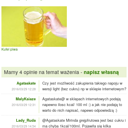
Kufel piwa
Mamy 4 opinie na temat ważenia -
napisz własną
Agataskate
Czy jest możliwość zakupienia takiego napoju w
wersji light (bez cukru) np w sklepie internetowym?
2016/03/29 12:28
MalyKsiaze
Agataskate@ w sklepach internetowych podają
napewno ilosc kcal/ 100 ml :) a jak nie podają to
2016/03/29 12:31
warto do nich napisać, napewo odpowiedzą :)
Lady_Ruda
@Agataskate Mirinda grejpfrutowa jest bez cukru i
ma chyba 1kcal/100ml. Pojawiła się kilka
2016/03/29 14:54