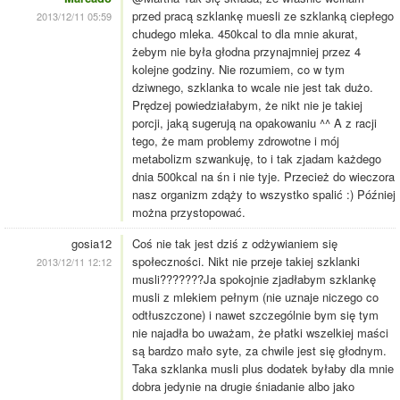
przed pracą szklankę muesli ze szklanką ciepłego
2013/12/11 05:59
chudego mleka. 450kcal to dla mnie akurat,
żebym nie była głodna przynajmniej przez 4
kolejne godziny. Nie rozumiem, co w tym
dziwnego, szklanka to wcale nie jest tak dużo.
Prędzej powiedziałabym, że nikt nie je takiej
porcji, jaką sugerują na opakowaniu ^^ A z racji
tego, że mam problemy zdrowotne i mój
metabolizm szwankuję, to i tak zjadam każdego
dnia 500kcal na śn i nie tyje. Przecież do wieczora
nasz organizm zdąży to wszystko spalić :) Później
można przystopować.
gosia12
Coś nie tak jest dziś z odżywianiem się
społeczności. Nikt nie przeje takiej szklanki
2013/12/11 12:12
musli???????Ja spokojnie zjadłabym szklankę
musli z mlekiem pełnym (nie uznaje niczego co
odtłuszczone) i nawet szczególnie bym się tym
nie najadła bo uważam, że płatki wszelkiej maści
są bardzo mało syte, za chwile jest się głodnym.
Taka szklanka musli plus dodatek byłaby dla mnie
dobra jedynie na drugie śniadanie albo jako