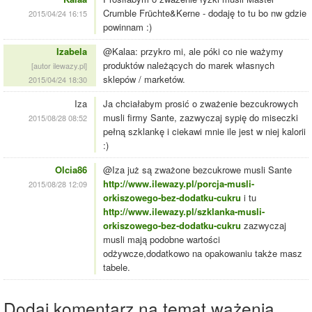
Crumble Früchte&Kerne - dodaję to tu bo nw gdzie
2015/04/24 16:15
powinnam :)
Izabela
@Kalaa: przykro mi, ale póki co nie ważymy
produktów należących do marek własnych
[autor ilewazy.pl]
sklepów / marketów.
2015/04/24 18:30
Iza
Ja chciałabym prosić o zważenie bezcukrowych
musli firmy Sante, zazwyczaj sypię do miseczki
2015/08/28 08:52
pełną szklankę i ciekawi mnie ile jest w niej kalorii
:)
Olcia86
@Iza już są zważone bezcukrowe musli Sante
http://www.ilewazy.pl/porcja-musli-
2015/08/28 12:09
orkiszowego-bez-dodatku-cukru
i tu
http://www.ilewazy.pl/szklanka-musli-
orkiszowego-bez-dodatku-cukru
zazwyczaj
musli mają podobne wartości
odżywcze,dodatkowo na opakowaniu także masz
tabele.
Dodaj komentarz na temat ważenia