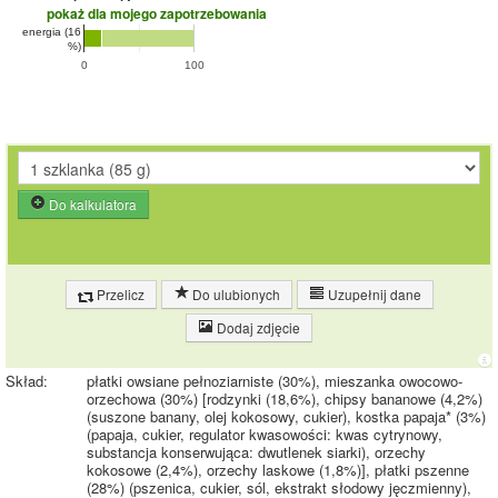
pokaż dla mojego zapotrzebowania
energia (16
%)
0
100
Do kalkulatora
Przelicz
Do ulubionych
Uzupełnij dane
Dodaj zdjęcie
Skład:
płatki owsiane pełnoziarniste (30%), mieszanka owocowo-
orzechowa (30%) [rodzynki (18,6%), chipsy bananowe (4,2%)
(suszone banany, olej kokosowy, cukier), kostka papaja* (3%)
(papaja, cukier, regulator kwasowości: kwas cytrynowy,
substancja konserwująca: dwutlenek siarki), orzechy
kokosowe (2,4%), orzechy laskowe (1,8%)], płatki pszenne
(28%) (pszenica, cukier, sól, ekstrakt słodowy jęczmienny),