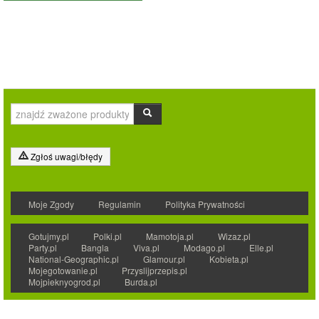
Zgłoś uwagi/błędy
Moje Zgody
Regulamin
Polityka Prywatności
Gotujmy.pl
Polki.pl
Mamotoja.pl
Wizaz.pl
Party.pl
Bangla
Viva.pl
Modago.pl
Elle.pl
National-Geographic.pl
Glamour.pl
Kobieta.pl
Mojegotowanie.pl
Przyslijprzepis.pl
Mojpieknyogrod.pl
Burda.pl