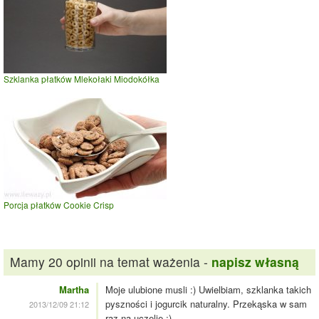
Szklanka płatków Mlekołaki Miodokółka
Porcja płatków Cookie Crisp
Mamy 20 opinii na temat ważenia -
napisz własną
Martha
Moje ulubione musli :) Uwielbiam, szklanka takich
pyszności i jogurcik naturalny. Przekąska w sam
2013/12/09 21:12
raz na uczelię ;)