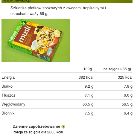
Szklanka płatków zbożowych z owocami tropikalnymi i
orzechami waży 85 g.
100g
na zdjęciu (
85
g)
Energia
382 kcal
325 kcal
Białko
9,2 g
7,8 g
Tłuszcz
7,1 g
6,0 g
Węglowodany
66,5 g
56,5 g
Błonnik
7,5 g
6,4 g
Dzienne zapotrzebowanie
Porcja ze zdjęcia
dla 2000 kcal