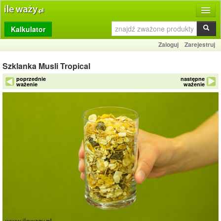
Kalkulator
Produkty
Zaloguj
Zarejestruj
Dziennik
Szklanka Musli Tropical
Przelicznik
poprzednie
następne
ważenie
ważenie
Porównywarka
Porady
Słownik
O stronie
Kontakt