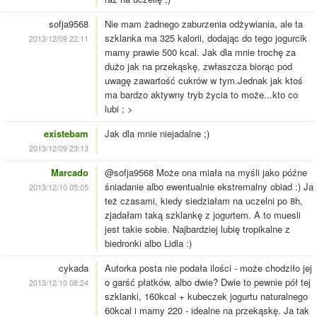
sofja9568
Nie mam żadnego zaburzenia odżywiania, ale ta
szklanka ma 325 kalorii, dodając do tego jogurcik
2013/12/09 22:11
mamy prawie 500 kcal. Jak dla mnie trochę za
dużo jak na przekąskę, zwłaszcza biorąc pod
uwagę zawartość cukrów w tym.Jednak jak ktoś
ma bardzo aktywny tryb życia to może...kto co
lubi ; >
existebam
Jak dla mnie niejadalne ;)
2013/12/09 23:13
Marcado
@sofja9568 Może ona miała na myśli jako późne
śniadanie albo ewentualnie ekstremalny obiad :) Ja
2013/12/10 05:05
też czasami, kiedy siedziałam na uczelni po 8h,
zjadałam taką szklankę z jogurtem. A to muesli
jest takie sobie. Najbardziej lubię tropikalne z
biedronki albo Lidla :)
cykada
Autorka posta nie podała ilości - może chodziło jej
o garść płatków, albo dwie? Dwie to pewnie pół tej
2013/12/10 08:24
szklanki, 160kcal + kubeczek jogurtu naturalnego
60kcal i mamy 220 - idealne na przekąskę. Ja tak