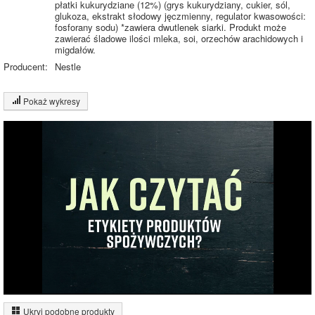
płatki kukurydziane (12%) (grys kukurydziany, cukier, sól,
glukoza, ekstrakt słodowy jęczmienny, regulator kwasowości:
fosforany sodu) *zawiera dwutlenek siarki. Produkt może
zawierać śladowe ilości mleka, soi, orzechów arachidowych i
migdałów.
Producent:
Nestle
Pokaż wykresy
Wykres składu produktu
Białko (9%)
Tłuszcz (7%)
9%
17%
Węglowodany
7%
(67%)
Pozostałe (17%)
67%
Wykres źródeł energii produktu
Energia z białek
(10%)
Ukryj podobne produkty