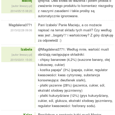
Maciej
@dynia: Dwa słowa do ważenia i potem prośba o
zważenie innego produktu to komentarz niezgodny
[autor ilewazy.pl]
z naszymi zasadami i takie prośby są
2014/05/15 08:20
automatycznie ignorowane.
Magdalena3771
Pani Izabelo/ Panie Macieju, a co możecie
napisać na temat składu tych musli? Czy według
2015/02/28 09:06
was jest ,,bogaty\'\' i wartościowy? Z góry dziękuję
za odpowiedź :)
Izabela
@Magdalena3771: Według mnie, wartość musli
obniżają następujące składniki:
[autor ilewazy.pl]
- chipsy bananowe (4,2%) (suszone banany, olej
2015/03/01 15:00
kokosowy, cukier)
- kostka papaja* (3%) (papaja, cukier, regulator
kwasowości: kwas cytrynowy, substancja
konserwująca: dwutlenek siarki),
- płatki pszenne (28%) (pszenica, cukier, sól,
ekstrakt słodowy jęczmienny)
- płatki kukurydziane (12%) (grys kukurydziany,
cukier, sól, glukoza, ekstrakt słodowy jęczmienny,
regulator kwasowości: fosforany sodu).
Kalaa
Prosiłabym o zważenie łyżki musli Master