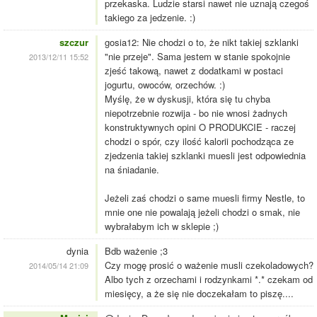
przekaska. Ludzie starsi nawet nie uznają czegoś
takiego za jedzenie. :)
szczur
gosia12: Nie chodzi o to, że nikt takiej szklanki
"nie przeje". Sama jestem w stanie spokojnie
2013/12/11 15:52
zjeść takową, nawet z dodatkami w postaci
jogurtu, owoców, orzechów. :)
Myślę, że w dyskusji, która się tu chyba
niepotrzebnie rozwija - bo nie wnosi żadnych
konstruktywnych opini O PRODUKCIE - raczej
chodzi o spór, czy ilość kalorii pochodząca ze
zjedzenia takiej szklanki muesli jest odpowiednia
na śniadanie.
Jeżeli zaś chodzi o same muesli firmy Nestle, to
mnie one nie powalają jeżeli chodzi o smak, nie
wybrałabym ich w sklepie ;)
dynia
Bdb ważenie ;3
Czy mogę prosić o ważenie musli czekoladowych?
2014/05/14 21:09
Albo tych z orzechami i rodzynkami *.* czekam od
miesięcy, a że się nie doczekałam to piszę....