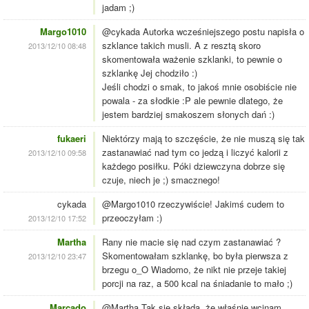
jadam ;)
Margo1010
@cykada Autorka wcześniejszego postu napisła o
szklance takich musli. A z resztą skoro
2013/12/10 08:48
skomentowała ważenie szklanki, to pewnie o
szklankę Jej chodziło :)
Jeśli chodzi o smak, to jakoś mnie osobiście nie
powala - za słodkie :P ale pewnie dlatego, że
jestem bardziej smakoszem słonych dań :)
fukaeri
Niektórzy mają to szczęście, że nie muszą się tak
zastanawiać nad tym co jedzą i liczyć kalorii z
2013/12/10 09:58
każdego posiłku. Póki dziewczyna dobrze się
czuje, niech je ;) smacznego!
cykada
@Margo1010 rzeczywiście! Jakimś cudem to
przeoczyłam :)
2013/12/10 17:52
Martha
Rany nie macie się nad czym zastanawiać ?
Skomentowałam szklankę, bo była pierwsza z
2013/12/10 23:47
brzegu o_O Wiadomo, że nikt nie przeje takiej
porcji na raz, a 500 kcal na śniadanie to mało ;)
Marcado
@Martha Tak się składa, że właśnie wcinam