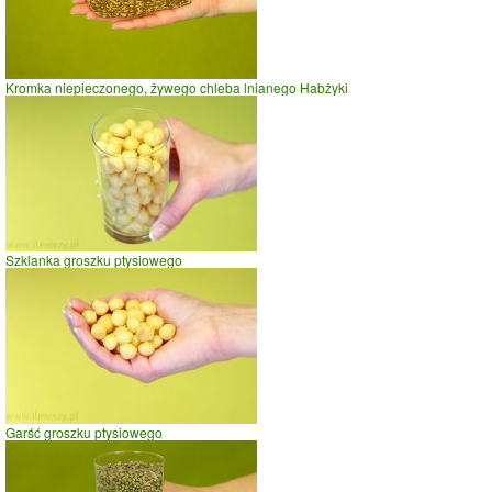
Kromka niepieczonego, żywego chleba lnianego Habżyki
Szklanka groszku ptysiowego
Garść groszku ptysiowego