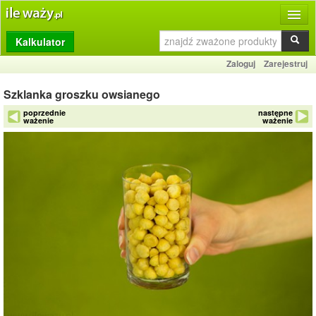
Kalkulator
Produkty
Zaloguj
Zarejestruj
Dziennik
Szklanka groszku owsianego
Przelicznik
poprzednie
następne
ważenie
ważenie
Porównywarka
Porady
Słownik
O stronie
Kontakt