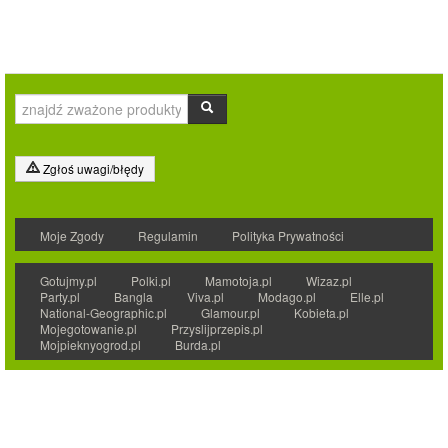
Zgłoś uwagi/błędy
Moje Zgody
Regulamin
Polityka Prywatności
Gotujmy.pl
Polki.pl
Mamotoja.pl
Wizaz.pl
Party.pl
Bangla
Viva.pl
Modago.pl
Elle.pl
National-Geographic.pl
Glamour.pl
Kobieta.pl
Mojegotowanie.pl
Przyslijprzepis.pl
Mojpieknyogrod.pl
Burda.pl