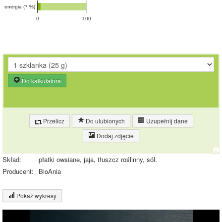
energia (7 %)
0
100
Do kalkulatora
Przelicz
Do ulubionych
Uzupełnij dane
Dodaj zdjęcie
Skład:
płatki owsiane, jaja, tłuszcz roślinny, sól.
Producent:
BioAnia
Pokaż wykresy
Wykres składu produktu
Białko (19%)