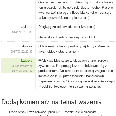
ciasteczek owsianych, orkiszowych z dodatkami-
ten groszek- jak to gorszek- tłusty troche :P ale w
wkoncu taki ma byc a ilosc białka rekompensuje
tą kaloryczność, do zupki super ;)
Julietta
Dziękuję za odpowiedź pani Izabelo :)
2014/09/27 10:35
Generalnie, bardzo ciekawy produkt :D
Ajskaa
Gdzie można kupić produkty tej firmy? Mam na
myśli sklepy stacjonarne ;)
2017/03/22 20:35
Izabela
@Ajskaa: Myślę, że w sklepach z tzw. zdrową
żywnością. Proponuję też skontaktować się z
[autor ilewazy.pl]
producentem. Na stronie internetowej znajduje się
2017/03/23 06:47
kontakt do kilku przedstawicieli handlowych.
Zapewne posłużą Ci pomocą we wskazaniu sklepu
w pobliżu Twojego miejsca zamieszkania.
Dodaj komentarz na temat ważenia
Oceń smak i właściwości produktu. Podziel się ciekawym