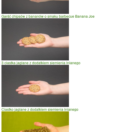
wadze
70
kg -
zobacz dla swojej wagi
jazda na rowerze
Garść chipsów z bananów o smaku barbecue Banana Joe
szybki taniec,trucht
spacer
prasowanie
prowadzenie samochodu
0
20
40
czas w minutach
3 ciastka jaglane z dodatkiem siemienia lnianego
Ciastko jaglane z dodatkiem siemienia lnianego