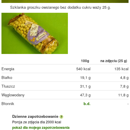
Szklanka groszku owsianego bez dodatku cukru waży 25 g.
100g
na zdjęciu (
25
g)
Energia
540 kcal
135 kcal
Białko
19,1 g
4,8 g
Tłuszcz
31,1 g
7,8 g
Węglowodany
47,3 g
11,8 g
Błonnik
b.d.
-
Dzienne zapotrzebowanie
Porcja ze zdjęcia
dla 2000 kcal
pokaż dla mojego zapotrzebowania