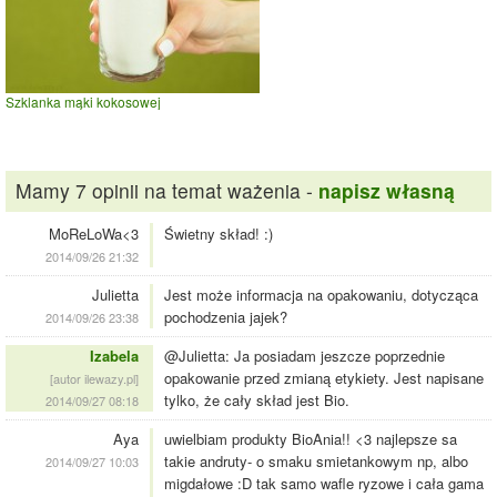
Szklanka mąki kokosowej
Mamy 7 opinii na temat ważenia -
napisz własną
MoReLoWa<3
Świetny skład! :)
2014/09/26 21:32
Julietta
Jest może informacja na opakowaniu, dotycząca
pochodzenia jajek?
2014/09/26 23:38
Izabela
@Julietta: Ja posiadam jeszcze poprzednie
opakowanie przed zmianą etykiety. Jest napisane
[autor ilewazy.pl]
tylko, że cały skład jest Bio.
2014/09/27 08:18
Aya
uwielbiam produkty BioAnia!! <3 najlepsze sa
takie andruty- o smaku smietankowym np, albo
2014/09/27 10:03
migdałowe :D tak samo wafle ryzowe i cała gama