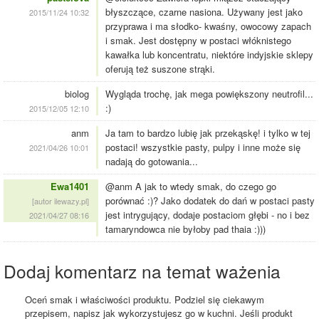
błyszczące, czarne nasiona. Używany jest jako
2015/11/24 10:32
przyprawa i ma słodko- kwaśny, owocowy zapach
i smak. Jest dostępny w postaci włóknistego
kawałka lub koncentratu, niektóre indyjskie sklepy
oferują też suszone strąki.
biolog
Wygląda trochę, jak mega powiększony neutrofil...
:)
2015/12/05 12:10
anm
Ja tam to bardzo lubię jak przekąskę! i tylko w tej
postaci! wszystkie pasty, pulpy i inne może się
2021/04/26 10:01
nadają do gotowania...
Ewa1401
@anm A jak to wtedy smak, do czego go
porównać :)? Jako dodatek do dań w postaci pasty
[autor ilewazy.pl]
jest intrygujący, dodaje postaciom głębi - no i bez
2021/04/27 08:16
tamaryndowca nie byłoby pad thaia :)))
Dodaj komentarz na temat ważenia
Oceń smak i właściwości produktu. Podziel się ciekawym
przepisem, napisz jak wykorzystujesz go w kuchni. Jeśli produkt