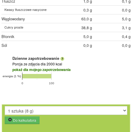
Tłuszcz
1,0 g
0,1 g
Kwasy tłuszczowe nasycone
0,3 g
0,0 g
Węglowodany
63,0 g
5,0 g
Cukry proste
38,8 g
3,1 g
Błonnik
5,0 g
0,4 g
Sól
0,0 g
0,0 g
Dzienne zapotrzebowanie
Porcja ze zdjęcia
dla 2000 kcal
pokaż dla mojego zapotrzebowania
energia (1 %)
0
100
Do kalkulatora