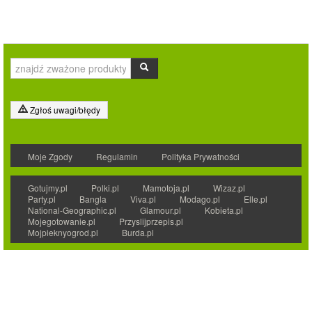
Zgłoś uwagi/błędy
Moje Zgody
Regulamin
Polityka Prywatności
Gotujmy.pl
Polki.pl
Mamotoja.pl
Wizaz.pl
Party.pl
Bangla
Viva.pl
Modago.pl
Elle.pl
National-Geographic.pl
Glamour.pl
Kobieta.pl
Mojegotowanie.pl
Przyslijprzepis.pl
Mojpieknyogrod.pl
Burda.pl