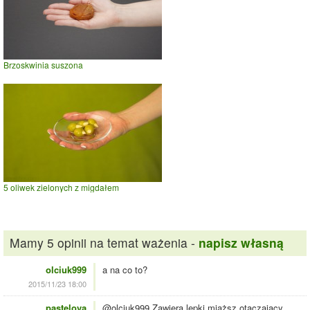
Brzoskwinia suszona
5 oliwek zielonych z migdałem
Mamy 5 opinii na temat ważenia -
napisz własną
olciuk999
a na co to?
2015/11/23 18:00
pastelova
@olciuk999 Zawiera lepki miąższ otaczający