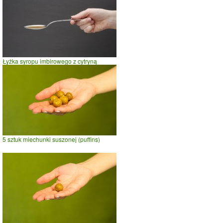
Łyżka syropu imbirowego z cytryną
5 sztuk miechunki suszonej (puffins)