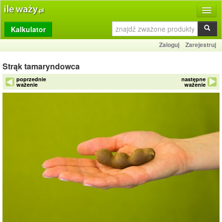
Kalkulator
Produkty
Zaloguj
Zarejestruj
Dziennik
Strąk tamaryndowca
Przelicznik
poprzednie
następne
ważenie
ważenie
Porównywarka
Porady
Słownik
O stronie
Kontakt