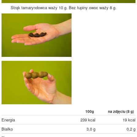
Strąk tamaryndowca waży 10 g. Bez łupiny owoc waży 8 g.
100g
na zdjęciu (
8
g)
Energia
239 kcal
19 kcal
Białko
3,0 g
0,2 g