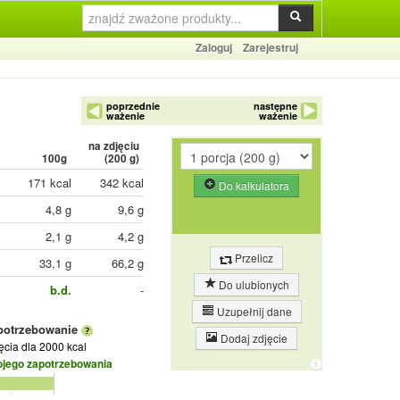
Zaloguj
Zarejestruj
poprzednie
następne
ważenie
ważenie
na zdjęciu
100g
(
200
g)
171 kcal
342 kcal
Do kalkulatora
4,8 g
9,6 g
2,1 g
4,2 g
Przelicz
33,1 g
66,2 g
Do ulubionych
b.d.
-
Uzupełnij dane
potrzebowanie
Dodaj zdjęcie
jęcia
dla 2000 kcal
ojego zapotrzebowania