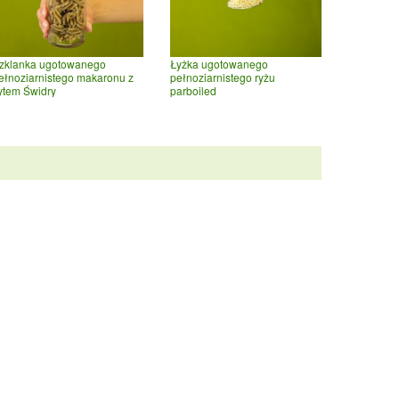
zklanka ugotowanego
Łyżka ugotowanego
ełnoziarnistego makaronu z
pełnoziarnistego ryżu
ytem Świdry
parboiled