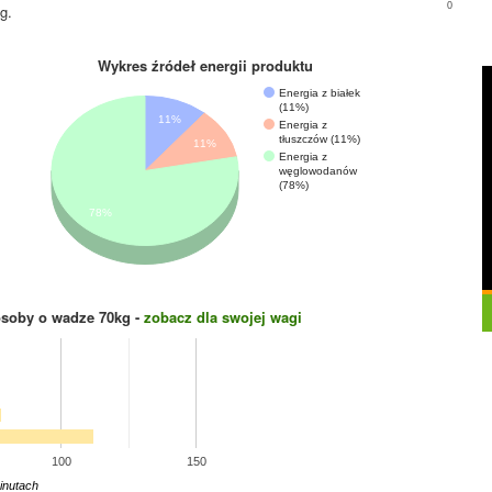
0
g.
Wykres źródeł energii produktu
Energia z białek
(11%)
11%
Energia z
tłuszczów (11%)
11%
Energia z
węglowodanów
(78%)
78%
osoby o wadze
70
kg -
zobacz dla swojej wagi
100
150
inutach