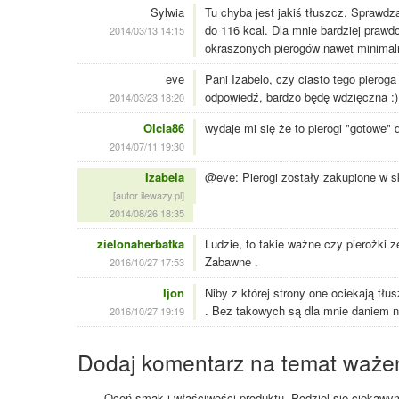
Sylwia
Tu chyba jest jakiś tłuszcz. Sprawdz
do 116 kcal. Dla mnie bardziej prawd
2014/03/13 14:15
okraszonych pierogów nawet minimaln
eve
Pani Izabelo, czy ciasto tego piero
odpowiedź, bardzo będę wdzięczna :)
2014/03/23 18:20
Olcia86
wydaje mi się że to pierogi "gotowe"
2014/07/11 19:30
Izabela
@eve: Pierogi zostały zakupione w s
[autor ilewazy.pl]
2014/08/26 18:35
zielonaherbatka
Ludzie, to takie ważne czy pierożki 
Zabawne .
2016/10/27 17:53
Ijon
Niby z której strony one ociekają tłu
. Bez takowych są dla mnie daniem 
2016/10/27 19:19
Dodaj komentarz na temat waże
Oceń smak i właściwości produktu. Podziel się ciekawym 