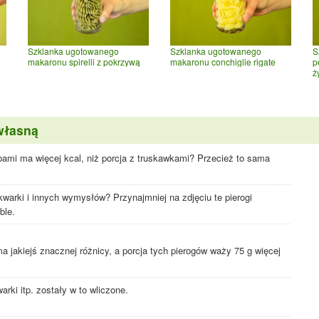
Szklanka ugotowanego
Szklanka ugotowanego
S
makaronu spirelli z pokrzywą
makaronu conchiglie rigate
p
ż
własną
bami ma więcej kcal, niż porcja z truskawkami? Przecież to sama
skwarki i innych wymysłów? Przynajmniej na zdjęciu te pierogi
ble.
a jakiejś znacznej różnicy, a porcja tych pierogów waży 75 g więcej
rki itp. zostały w to wliczone.