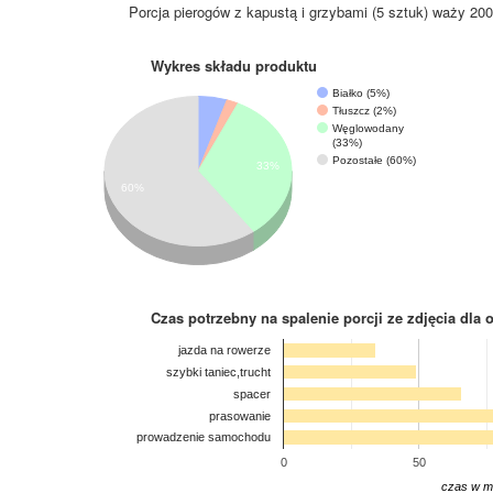
Porcja pierogów z kapustą i grzybami (5 sztuk) waży 200
Wykres składu produktu
Białko (5%)
Tłuszcz (2%)
Węglowodany
(33%)
Pozostałe (60%)
33%
60%
Czas potrzebny na spalenie porcji ze zdjęcia
dla 
jazda na rowerze
szybki taniec,trucht
spacer
prasowanie
prowadzenie samochodu
0
50
czas w m