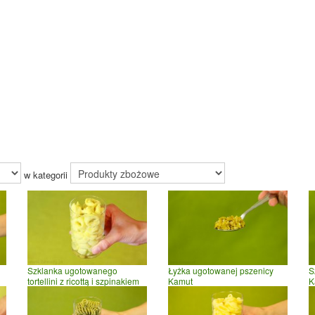
w kategorii
Szklanka ugotowanego
Łyżka ugotowanej pszenicy
S
tortellini z ricottą i szpinakiem
Kamut
K