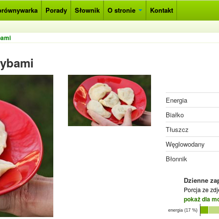
orównywarka
Porady
Słownik
O stronie
Kontakt
bami
zybami
Energia
Białko
Tłuszcz
Węglowodany
Błonnik
Dzienne za
Porcja ze zd
pokaż dla m
energia (17 %)