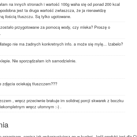
ałam na innych stronach i wartość 100g waha się od ponad 200 kcal
opodobna jest ta druga wartość zwłaszcza, że ja nienawidzę
ą ilością tłuszczu. Są tylko ugotowane.
ga zostało przygotowane za pomocą wody, czy mleka? Proszę o
.
 dlatego nie ma żadnych konkretnych info. a może się mylę... Izabelo?
klepie. Nie sporządzałam ich samodzielnie.
ze zdjęcia ociekają tłuszczem???
szczem , wręcz przeciwnie brakuje im solidnej porcji skwarek z boczku
niekompletnym wręcz ułomnym :-) .
nia
przepisem, napisz jak wykorzystujesz go w kuchni. Jeśli produkt jest dla Ci