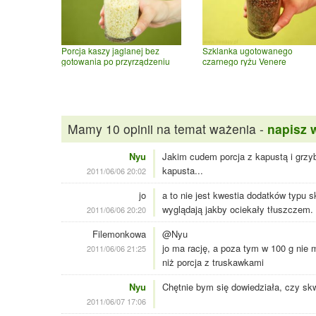
Porcja kaszy jaglanej bez
Szklanka ugotowanego
gotowania po przyrządzeniu
czarnego ryżu Venere
Mamy 10 opinii na temat ważenia -
napisz 
Nyu
Jakim cudem porcja z kapustą i grzy
kapusta...
2011/06/06 20:02
jo
a to nie jest kwestia dodatków typu 
wyglądają jakby ociekały tłuszczem. 
2011/06/06 20:20
Filemonkowa
@Nyu
jo ma rację, a poza tym w 100 g nie m
2011/06/06 21:25
niż porcja z truskawkami
Nyu
Chętnie bym się dowiedziała, czy skwa
2011/06/07 17:06