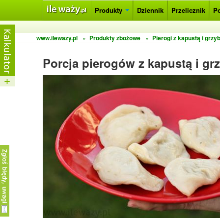
Produkty
Dziennik
Przelicznik
P
www.ilewazy.pl
»
Produkty zbożowe
»
Pierogi z kapustą i grzy
Porcja pierogów z kapustą i gr