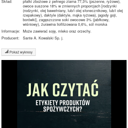
Skład:
płatki zbożowe z pełnego ziarna 77,3% (pszenne, ryżowe),
owoce suszone 18% w zmiennych proporcjach [rodzynki
(rodzynki, olej bawełniany, lub/i olej słonecznikowy, lub/i olej
rzepakowy), daktyle (daktyle, mąka ryżowa), jagody goji,
borówki], zagęszczone soki owocowe 3% (jabłkowy,
wiśniowy), żurawina liofilizowana 0,6%, sól morska
Informacje:
Może zawierać soję, mleko oraz orzechy.
Producent:
Sante A. Kowalski Sp. j.
Pokaż wykresy
Wykres składu produktu
Białko (9%)
Tłuszcz (2%)
Węglowodany
25.7%
(63%)
Sól (1%)
Pozostałe (26%)
62.4%
Wykres źródeł energii produktu