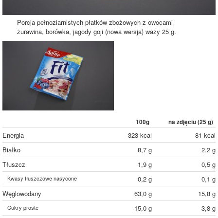
Porcja pełnoziarnistych płatków zbożowych z owocami
żurawina, borówka, jagody goji (nowa wersja) waży 25 g.
100g
na zdjęciu (
25
g)
Energia
323 kcal
81 kcal
Białko
8,7 g
2,2 g
Tłuszcz
1,9 g
0,5 g
Kwasy tłuszczowe nasycone
0,2 g
0,1 g
Węglowodany
63,0 g
15,8 g
Cukry proste
15,0 g
3,8 g