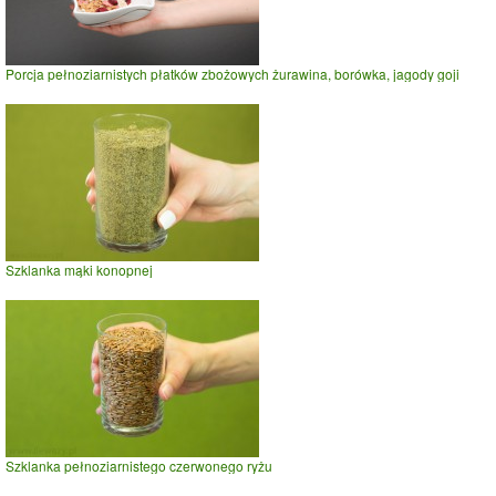
Porcja pełnoziarnistych płatków zbożowych żurawina, borówka, jagody goji
Szklanka mąki konopnej
Szklanka pełnoziarnistego czerwonego ryżu