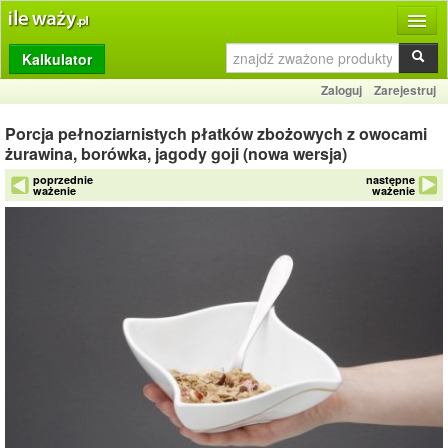
Kalkulator
Produkty
Zaloguj
Zarejestruj
Dziennik
Porcja pełnoziarnistych płatków zbożowych z owocami
Przelicznik
żurawina, borówka, jagody goji (nowa wersja)
poprzednie
następne
Porównywarka
ważenie
ważenie
Porady
Słownik
O stronie
Kontakt