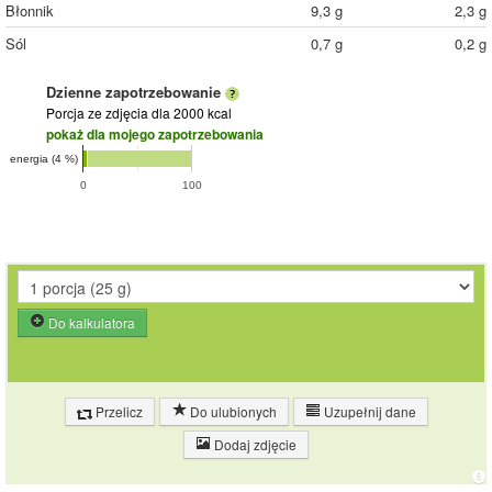
Błonnik
9,3 g
2,3 g
Sól
0,7 g
0,2 g
Dzienne zapotrzebowanie
Porcja ze zdjęcia
dla 2000 kcal
pokaż dla mojego zapotrzebowania
energia (4 %)
0
100
Do kalkulatora
Przelicz
Do ulubionych
Uzupełnij dane
Dodaj zdjęcie