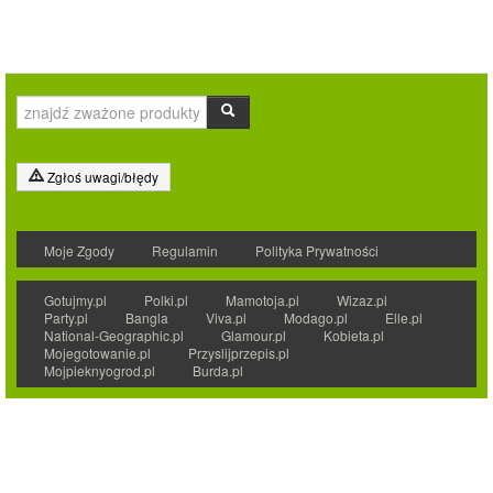
Zgłoś uwagi/błędy
Moje Zgody
Regulamin
Polityka Prywatności
Gotujmy.pl
Polki.pl
Mamotoja.pl
Wizaz.pl
Party.pl
Bangla
Viva.pl
Modago.pl
Elle.pl
National-Geographic.pl
Glamour.pl
Kobieta.pl
Mojegotowanie.pl
Przyslijprzepis.pl
Mojpieknyogrod.pl
Burda.pl