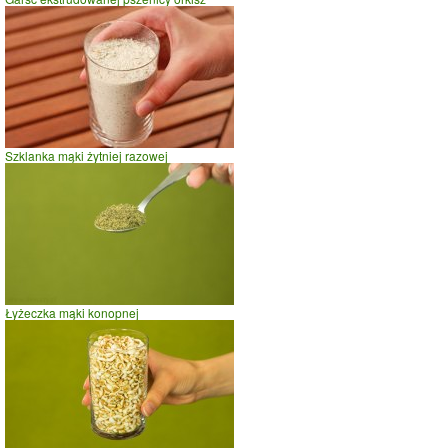
Szklanka mąki żytniej razowej
Łyżeczka mąki konopnej