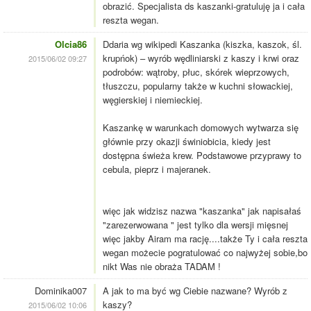
obrazić. Specjalista ds kaszanki-gratuluję ja i cała
reszta wegan.
Olcia86
Ddaria wg wikipedi Kaszanka (kiszka, kaszok, śl.
krupńok) – wyrób wędliniarski z kaszy i krwi oraz
2015/06/02 09:27
podrobów: wątroby, płuc, skórek wieprzowych,
tłuszczu, popularny także w kuchni słowackiej,
węgierskiej i niemieckiej.
Kaszankę w warunkach domowych wytwarza się
głównie przy okazji świniobicia, kiedy jest
dostępna świeża krew. Podstawowe przyprawy to
cebula, pieprz i majeranek.
więc jak widzisz nazwa "kaszanka" jak napisałaś
"zarezerwowana " jest tylko dla wersji mięsnej
więc jakby Airam ma rację....także Ty i cała reszta
wegan możecie pogratulować co najwyżej sobie,bo
nikt Was nie obraża TADAM !
Dominika007
A jak to ma być wg Ciebie nazwane? Wyrób z
kaszy?
2015/06/02 10:06