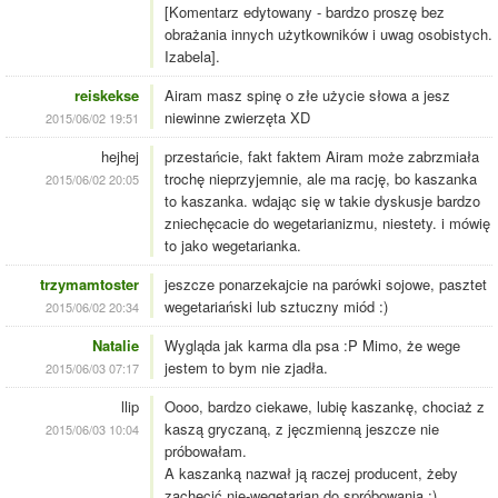
[Komentarz edytowany - bardzo proszę bez
obrażania innych użytkowników i uwag osobistych.
Izabela].
reiskekse
Airam masz spinę o złe użycie słowa a jesz
niewinne zwierzęta XD
2015/06/02 19:51
hejhej
przestańcie, fakt faktem Airam może zabrzmiała
trochę nieprzyjemnie, ale ma rację, bo kaszanka
2015/06/02 20:05
to kaszanka. wdając się w takie dyskusje bardzo
zniechęcacie do wegetarianizmu, niestety. i mówię
to jako wegetarianka.
trzymamtoster
jeszcze ponarzekajcie na parówki sojowe, pasztet
wegetariański lub sztuczny miód :)
2015/06/02 20:34
Natalie
Wygląda jak karma dla psa :P Mimo, że wege
jestem to bym nie zjadła.
2015/06/03 07:17
llip
Oooo, bardzo ciekawe, lubię kaszankę, chociaż z
kaszą gryczaną, z jęczmienną jeszcze nie
2015/06/03 10:04
próbowałam.
A kaszanką nazwał ją raczej producent, żeby
zachęcić nie-wegetarian do spróbowania ;)