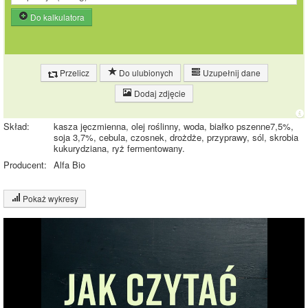
Do kalkulatora
Przelicz
Do ulubionych
Uzupełnij dane
Dodaj zdjęcie
Skład:
kasza jęczmienna, olej roślinny, woda, białko pszenne7,5%,
soja 3,7%, cebula, czosnek, drożdże, przyprawy, sól, skrobia
kukurydziana, ryż fermentowany.
Producent:
Alfa Bio
Pokaż wykresy
Wykres składu produktu
Białko (7%)
Tłuszcz (11%)
7%
Węglowodany
11%
(19%)
Pozostałe (63%)
19%
63%