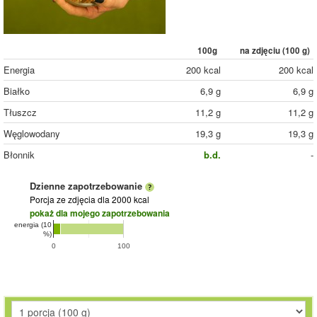
100g
na zdjęciu (
100
g)
Energia
200 kcal
200 kcal
Białko
6,9 g
6,9 g
Tłuszcz
11,2 g
11,2 g
Węglowodany
19,3 g
19,3 g
Błonnik
b.d.
-
Dzienne zapotrzebowanie
Porcja ze zdjęcia
dla 2000 kcal
pokaż dla mojego zapotrzebowania
energia (10
%)
0
100