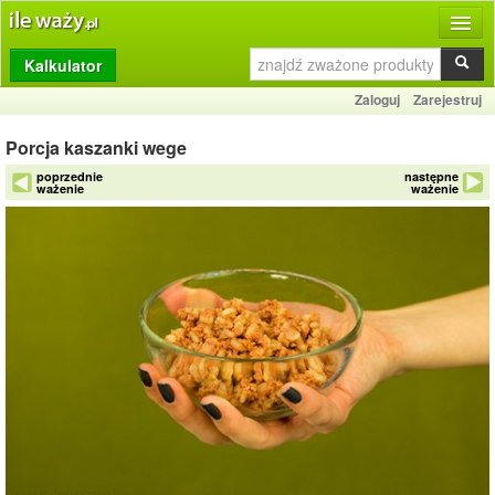
Kalkulator
Produkty
Zaloguj
Zarejestruj
Dziennik
Porcja kaszanki wege
Przelicznik
poprzednie
następne
ważenie
ważenie
Porównywarka
Porady
Słownik
O stronie
Kontakt