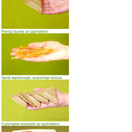
prowadzenie samochodu
0
20
40
czas w minutach
Pieróg razowy ze szpinakiem
Garść wędzonego, suszonego dorsza
5 pierogów razowych ze szpinakiem