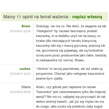
Mamy 11 opinii na temat ważenia -
napisz własną
Airam
Gratuluję, nie ma co. Nie dość, że weganie są tak
"inteligentni" by nazwać bezmięsny produkt
2015/06/01 22:36
kaszanką, to w dodatku użyli nie tej kaszy co
trzeba (dla nieznających tematu klasyczną
kaszankę robi się z kaszą gryczaną, prażoną lub
nie, jęczmienne się pojawiają, ale są konkretnie
oznaczane przez producentów jako takie, bardziej
to ciekawostka niż norma). Brawo.
cuckoo
"Jitrnice" to raczej pasztetowa, ale też słabo ją
przypomina. Chociaż jako nałogowy kaszożerca
2015/06/01 23:00
pewnie bym zjadła.
Ddaria
Airam, czy gdzieś jest napisane że nazwa
"kaszanka" jest zarezerwowana tylko dla mięsnej
2015/06/02 08:59
wersji? Nie ma co, najlepiej się przyczepić do tak
wielce istotnej kwestii...jak już się chyba nie ma
do czego, albo szuka się pretekstu żeby kogoś