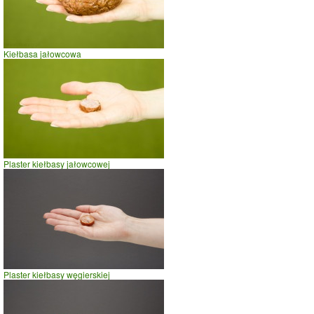
Czas potrzebny na spalenie porcji ze zdjęcia
dla osoby o
wadze
70
kg -
zobacz dla swojej wagi
jazda na rowerze
Kiełbasa jałowcowa
szybki taniec,trucht
spacer
prasowanie
prowadzenie samochodu
0
10
20
czas w minutach
Plaster kiełbasy jałowcowej
Plaster kiełbasy węgierskiej