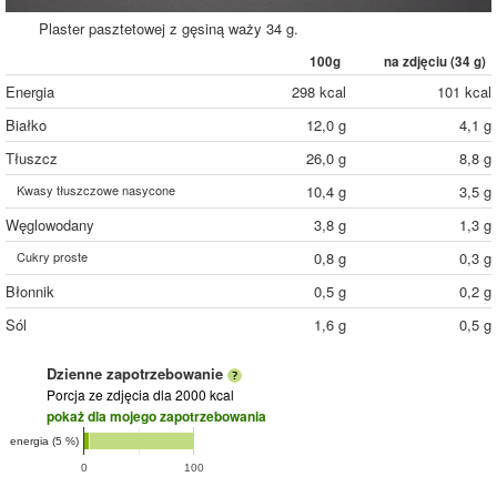
Plaster pasztetowej z gęsiną waży 34 g.
100g
na zdjęciu (
34
g)
Energia
298 kcal
101 kcal
Białko
12,0 g
4,1 g
Tłuszcz
26,0 g
8,8 g
Kwasy tłuszczowe nasycone
10,4 g
3,5 g
Węglowodany
3,8 g
1,3 g
Cukry proste
0,8 g
0,3 g
Błonnik
0,5 g
0,2 g
Sól
1,6 g
0,5 g
Dzienne zapotrzebowanie
Porcja ze zdjęcia
dla 2000 kcal
pokaż dla mojego zapotrzebowania
energia (5 %)
0
100