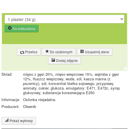
Do kalkulatora
Przelicz
Do ulubionych
Uzupełnij dane
Dodaj zdjęcie
Skład:
mięso z gęsi 20%, mięso wieprzowe 15%, wątroba z gęsi
12%, tłuszcz wieprzowy, woda, sól, kasza manna (z
pszenicy), sól, koncentrat białka sojowego, przyprawy,
aromaty, cukier, glukoza, emulgatory: E471, E472c, syrop
glukozowy, substancja konserwująca E250
Informacje:
Osłonka niejadalna.
Producent:
Olewnik
Pokaż wykresy
Wykres składu produktu