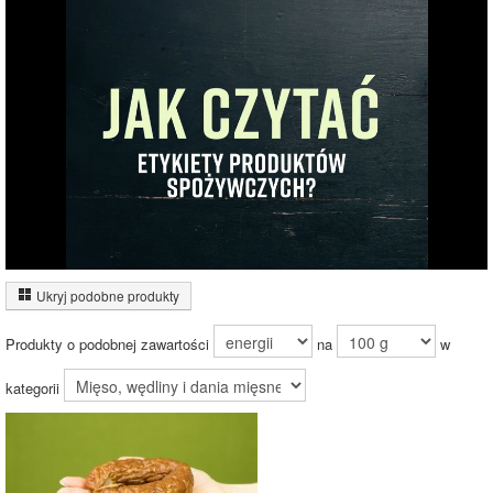
Białko (12%)
Tłuszcz (26%)
11.9%
Węglowodany
(4%)
Sól (2%)
25.7%
56.4%
Pozostałe (57%)
Wykres źródeł energii produktu
Energia z białek
(16%)
Ukryj podobne produkty
16%
Energia z
tłuszczów (79%)
Produkty o podobnej zawartości
na
w
Energia z
węglowodanów
(5%)
kategorii
79%