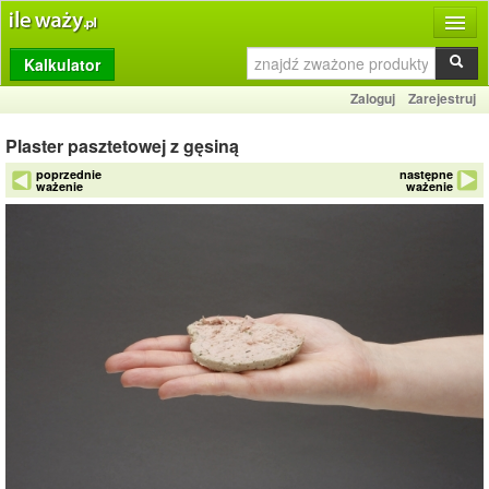
Kalkulator
Produkty
Zaloguj
Zarejestruj
Dziennik
Plaster pasztetowej z gęsiną
Przelicznik
poprzednie
następne
ważenie
ważenie
Porównywarka
Porady
Słownik
O stronie
Kontakt