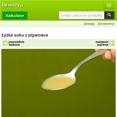
Kalkulator
Produkty
Zaloguj
Zarejestruj
Dziennik
Łyżka soku z pigwowca
Przelicznik
poprzednie
następne
ważenie
ważenie
Porównywarka
Porady
Słownik
O stronie
Kontakt