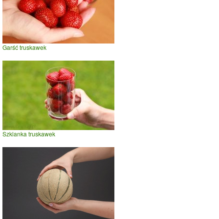
Garść truskawek
Szklanka truskawek