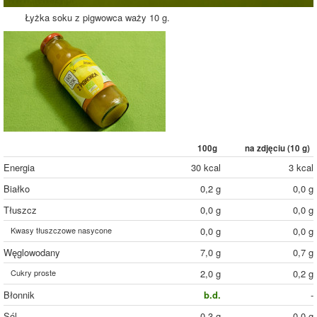
Łyżka soku z pigwowca waży 10 g.
100g
na zdjęciu (
10
g)
Energia
30 kcal
3 kcal
Białko
0,2 g
0,0 g
Tłuszcz
0,0 g
0,0 g
Kwasy tłuszczowe nasycone
0,0 g
0,0 g
Węglowodany
7,0 g
0,7 g
Cukry proste
2,0 g
0,2 g
Błonnik
b.d.
-
Sól
0,3 g
0,0 g