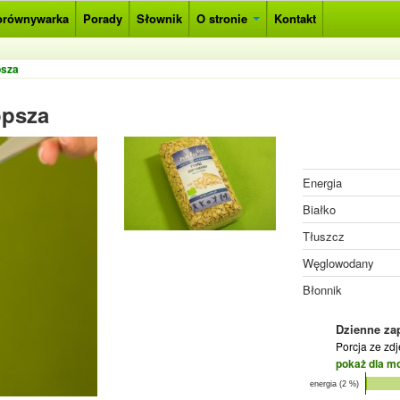
orównywarka
Porady
Słownik
O stronie
Kontakt
psza
opsza
Energia
Białko
Tłuszcz
Węglowodany
Błonnik
Dzienne za
Porcja ze zd
pokaż dla m
energia (2 %)