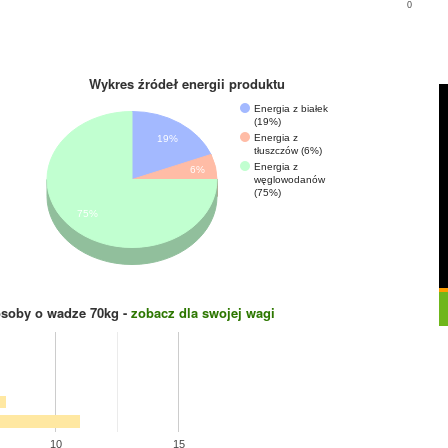
0
Wykres źródeł energii produktu
Energia z białek
(19%)
Energia z
19%
tłuszczów (6%)
Energia z
6%
węglowodanów
(75%)
75%
osoby o wadze
70
kg -
zobacz dla swojej wagi
10
15