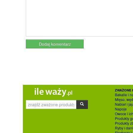
ZWAŻONE 
Bakalie i n
Mięso, węd
Nabiał i jaj
Napoje
Owoce i ic
Produkty g
Produkty 
Ryby i dan
Słodycze i