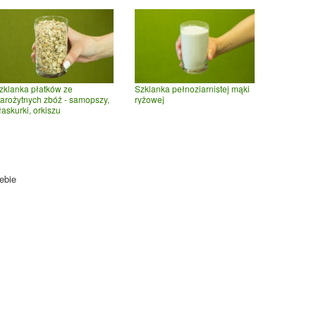
zklanka płatków ze
Szklanka pełnoziarnistej mąki
tarożytnych zbóż - samopszy,
ryżowej
łaskurki, orkiszu
ebie