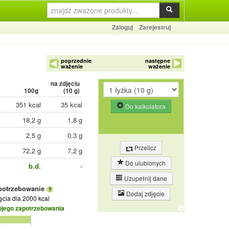
Zaloguj
Zarejestruj
poprzednie
następne
ważenie
ważenie
na zdjęciu
100g
(
10
g)
351 kcal
35 kcal
Do kalkulatora
18,2 g
1,8 g
2,5 g
0,3 g
Przelicz
72,2 g
7,2 g
Do ulubionych
b.d.
-
Uzupełnij dane
potrzebowanie
Dodaj zdjęcie
jęcia
dla 2000 kcal
ojego zapotrzebowania