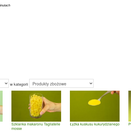
inutach
w kategorii
Szklanka makaronu Tagliatelle
Łyżka kuskusu kukurydzianego
P
mosse