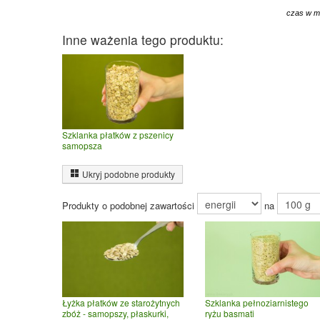
czas w m
Inne ważenia tego produktu:
Szklanka płatków z pszenicy
samopsza
Ukryj podobne produkty
Produkty o podobnej zawartości
na
Łyżka płatków ze starożytnych
Szklanka pełnoziarnistego
zbóż - samopszy, płaskurki,
ryżu basmati