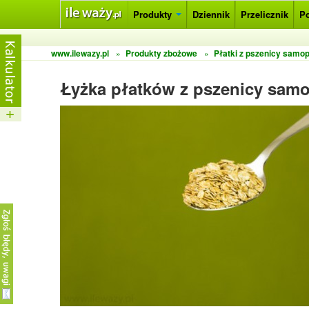
Produkty
Dziennik
Przelicznik
P
www.ilewazy.pl
»
Produkty zbożowe
»
Płatki z pszenicy samo
Łyżka płatków z pszenicy sam