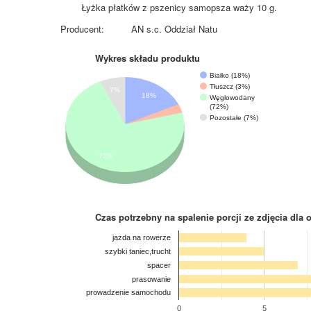
Łyżka płatków z pszenicy samopsza waży 10 g.
Producent:
AN s.c. Oddział Natu
Wykres składu produktu
Białko (18%)
Tłuszcz (3%)
7%
18%
Węglowodany
(72%)
Pozostałe (7%)
72%
Czas potrzebny na spalenie porcji ze zdjęcia
dla 
jazda na rowerze
szybki taniec,trucht
spacer
prasowanie
prowadzenie samochodu
0
5