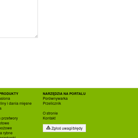
PRODUKTY
NARZĘDZIA NA PORTALU
asiona
Porównywarka
liny i dania mięsne
Przelicznik
a
O stronie
h przetwory
Kontakt
otowe
zbożowe
Zgłoś uwagi/błędy
ia rybne
 przekąski