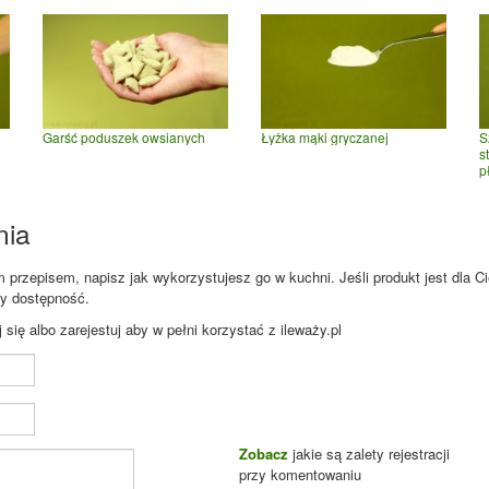
Garść poduszek owsianych
Łyżka mąki gryczanej
S
s
p
nia
przepisem, napisz jak wykorzystujesz go w kuchni. Jeśli produkt jest dla Ci
zy dostępność.
ię albo zarejestuj aby w pełni korzystać z ileważy.pl
Zobacz
jakie są zalety rejestracji
przy komentowaniu