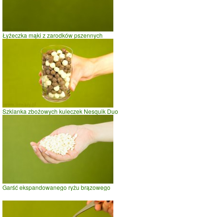
Łyżeczka mąki z zarodków pszennych
Szklanka zbożowych kuleczek Nesquik Duo
Garść ekspandowanego ryżu brązowego