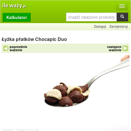
Kalkulator
Produkty
Zaloguj
Zarejestruj
Dziennik
Łyżka płatków Chocapic Duo
Przelicznik
poprzednie
następne
ważenie
ważenie
Porównywarka
Porady
Słownik
O stronie
Kontakt