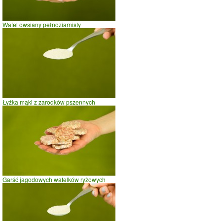
Wafel owsiany pełnoziarnisty
Łyżka mąki z zarodków pszennych
Garść jagodowych wafelków ryżowych