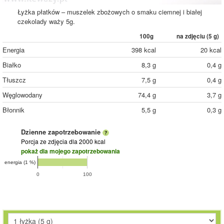
Łyżka płatków – muszelek zbożowych o smaku ciemnej i białej
czekolady waży 5g.
100g
na zdjęciu (
5
g)
Energia
398 kcal
20 kcal
Białko
8,3 g
0,4 g
Tłuszcz
7,5 g
0,4 g
Węglowodany
74,4 g
3,7 g
Błonnik
5,5 g
0,3 g
Dzienne zapotrzebowanie
Porcja ze zdjęcia
dla 2000 kcal
pokaż dla mojego zapotrzebowania
energia (1 %)
0
100