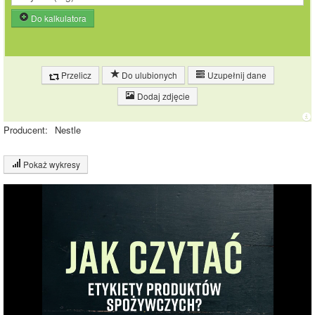
Do kalkulatora
Przelicz
Do ulubionych
Uzupełnij dane
Dodaj zdjęcie
Producent:
Nestle
Pokaż wykresy
Wykres składu produktu
Białko (8%)
Tłuszcz (8%)
8%
10%
8%
Węglowodany
(74%)
Pozostałe (10%)
74%