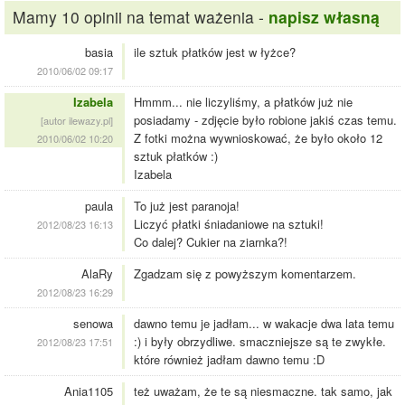
Mamy 10 opinii na temat ważenia -
napisz własną
basia
ile sztuk płatków jest w łyżce?
2010/06/02 09:17
Izabela
Hmmm... nie liczyliśmy, a płatków już nie
posiadamy - zdjęcie było robione jakiś czas temu.
[autor ilewazy.pl]
Z fotki można wywnioskować, że było około 12
2010/06/02 10:20
sztuk płatków :)
Izabela
paula
To już jest paranoja!
Liczyć płatki śniadaniowe na sztuki!
2012/08/23 16:13
Co dalej? Cukier na ziarnka?!
AlaRy
Zgadzam się z powyższym komentarzem.
2012/08/23 16:29
senowa
dawno temu je jadłam... w wakacje dwa lata temu
:) i były obrzydliwe. smaczniejsze są te zwykłe.
2012/08/23 17:51
które również jadłam dawno temu :D
Ania1105
też uważam, że te są niesmaczne. tak samo, jak