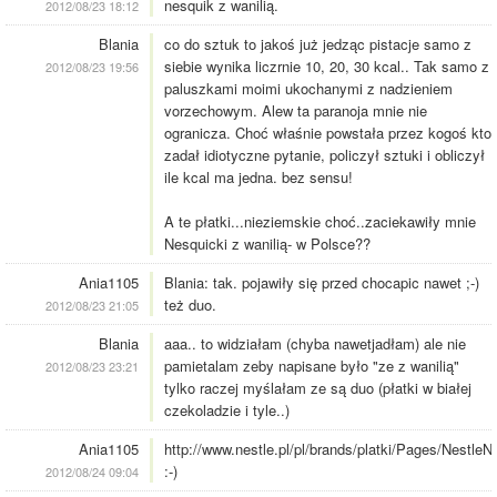
nesquik z wanilią.
2012/08/23 18:12
Blania
co do sztuk to jakoś już jedząc pistacje samo z
siebie wynika liczrnie 10, 20, 30 kcal.. Tak samo z
2012/08/23 19:56
paluszkami moimi ukochanymi z nadzieniem
vorzechowym. Alew ta paranoja mnie nie
ogranicza. Choć właśnie powstała przez kogoś kto
zadał idiotyczne pytanie, policzył sztuki i obliczył
ile kcal ma jedna. bez sensu!
A te płatki...nieziemskie choć..zaciekawiły mnie
Nesquicki z wanilią- w Polsce??
Ania1105
Blania: tak. pojawiły się przed chocapic nawet ;-)
też duo.
2012/08/23 21:05
Blania
aaa.. to widziałam (chyba nawetjadłam) ale nie
pamietalam zeby napisane było "ze z wanilią"
2012/08/23 23:21
tylko raczej myślałam ze są duo (płatki w białej
czekoladzie i tyle..)
Ania1105
http://www.nestle.pl/pl/brands/platki/Pages/Nestle
:-)
2012/08/24 09:04