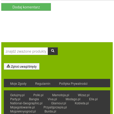
Zgłoś uwagi/błędy
Moje Zgody
Regulamin
Polityka Prywatności
Gotujmy.pl
Polki.pl
Mamotoja.pl
Wizaz.pl
Party.pl
Bangla
Viva.pl
Modago.pl
Elle.pl
National-Geographic.pl
Glamour.pl
Kobieta.pl
Mojegotowanie.pl
Przyslijprzepis.pl
Mojpieknyogrod.pl
Burda.pl