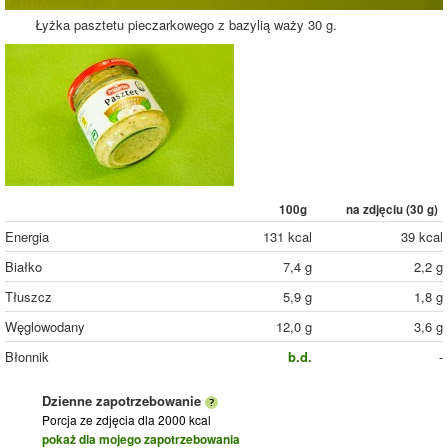
Łyżka pasztetu pieczarkowego z bazylią waży 30 g.
100g
na zdjęciu (
30
g)
Energia
131 kcal
39 kcal
Białko
7,4 g
2,2 g
Tłuszcz
5,9 g
1,8 g
Węglowodany
12,0 g
3,6 g
Błonnik
b.d.
-
Dzienne zapotrzebowanie
Porcja ze zdjęcia
dla 2000 kcal
pokaż dla mojego zapotrzebowania