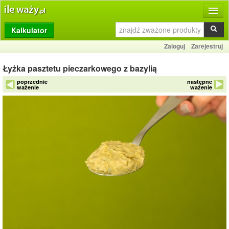
Kalkulator
Produkty
Zaloguj
Zarejestruj
Dziennik
Łyżka pasztetu pieczarkowego z bazylią
Przelicznik
poprzednie
następne
ważenie
ważenie
Porównywarka
Porady
Słownik
O stronie
Kontakt