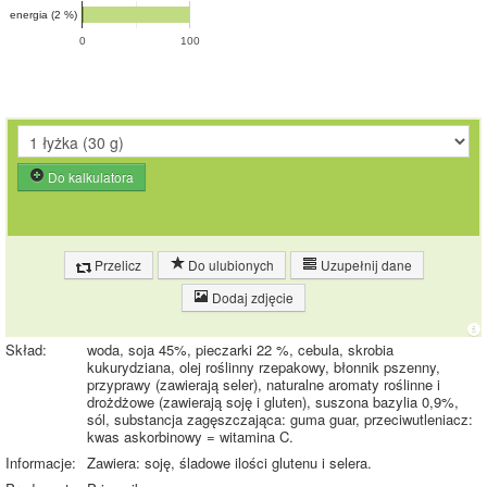
energia (2 %)
0
100
Do kalkulatora
Przelicz
Do ulubionych
Uzupełnij dane
Dodaj zdjęcie
Skład:
woda, soja 45%, pieczarki 22 %, cebula, skrobia
kukurydziana, olej roślinny rzepakowy, błonnik pszenny,
przyprawy (zawierają seler), naturalne aromaty roślinne i
drożdżowe (zawierają soję i gluten), suszona bazylia 0,9%,
sól, substancja zagęszczająca: guma guar, przeciwutleniacz:
kwas askorbinowy = witamina C.
Informacje:
Zawiera: soję, śladowe ilości glutenu i selera.