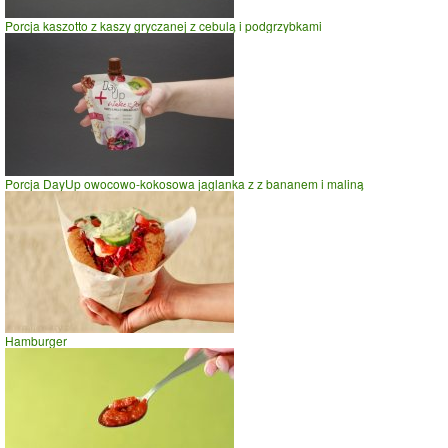
Porcja kaszotto z kaszy gryczanej z cebulą i podgrzybkami
Porcja DayUp owocowo-kokosowa jaglanka z z bananem i maliną
Hamburger