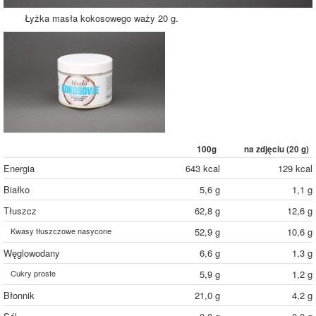
Łyżka masła kokosowego waży 20 g.
100g
na zdjęciu (
20
g)
Energia
643 kcal
129 kcal
Białko
5,6 g
1,1 g
Tłuszcz
62,8 g
12,6 g
Kwasy tłuszczowe nasycone
52,9 g
10,6 g
Węglowodany
6,6 g
1,3 g
Cukry proste
5,9 g
1,2 g
Błonnik
21,0 g
4,2 g