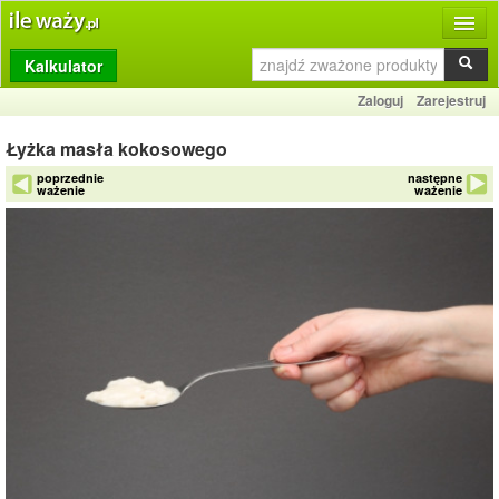
Kalkulator
Produkty
Zaloguj
Zarejestruj
Dziennik
Łyżka masła kokosowego
Przelicznik
poprzednie
następne
ważenie
ważenie
Porównywarka
Porady
Słownik
O stronie
Kontakt