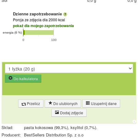
Sól
0,0 g
0,0 g
Dzienne zapotrzebowanie
Porcja ze zdjęcia
dla 2000 kcal
pokaż dla mojego zapotrzebowania
energia (6 %)
0
100
Do kalkulatora
Przelicz
Do ulubionych
Uzupełnij dane
Dodaj zdjęcie
Skład:
pasta kokosowa (99,3%), ksylitol (0,7%).
Producent:
BestSellers Distribution Sp. z o.o