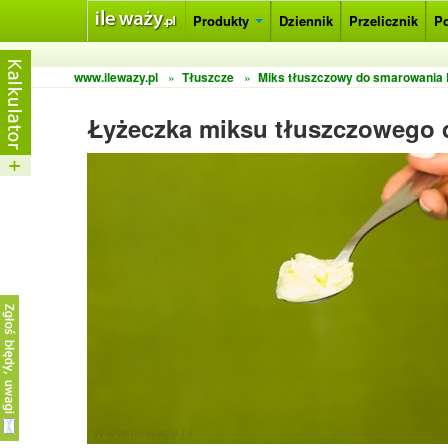
Produkty
Dziennik
Przelicznik
P
www.ilewazy.pl
»
Tłuszcze
»
Miks tłuszczowy do smarowania 
Łyżeczka miksu tłuszczowego 