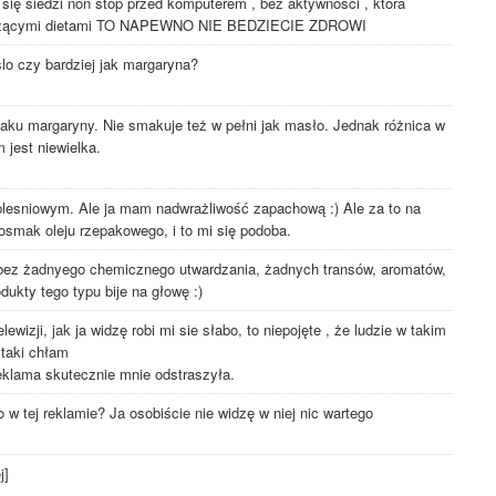
k się siedzi non stop przed komputerem , bez aktywności , która
szkodzącymi dietami TO NAPEWNO NIE BEDZIECIE ZDROWI
o czy bardziej jak margaryna?
u margaryny. Nie smakuje też w pełni jak masło. Jednak różnica w
jest niewielka.
plesniowym. Ale ja mam nadwrażliwość zapachową :) Ale za to na
smak oleju rzepakowego, i to mi się podoba.
 bez żadnyego chemicznego utwardzania, żadnych transów, aromatów,
dukty tego typu bije na głowę :)
ewizji, jak ja widzę robi mi sie słabo, to niepojęte , że ludzie w takim
 taki chłam
eklama skutecznie mnie odstraszyła.
 w tej reklamie? Ja osobiście nie widzę w niej nic wartego
j]