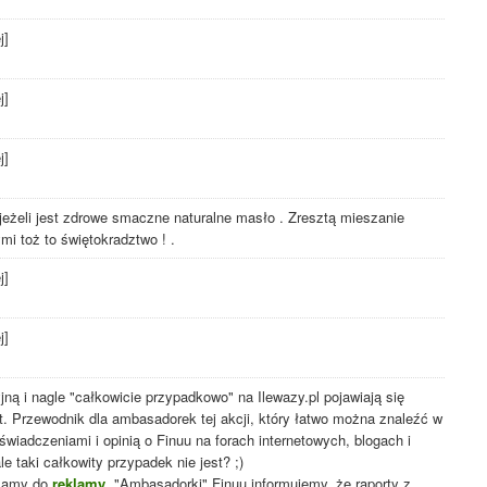
j]
j]
j]
jeżeli jest zdrowe smaczne naturalne masło . Zresztą mieszanie
mi toż to świętokradztwo ! .
j]
j]
jną i nagle "całkowicie przypadkowo" na Ilewazy.pl pojawiają się
. Przewodnik dla ambasadorek tej akcji, który łatwo można znaleźć w
świadczeniami i opinią o Finuu na forach internetowych, blogach i
e taki całkowity przypadek nie jest? ;)
szamy do
reklamy
. "Ambasadorki" Finuu informujemy, że raporty z