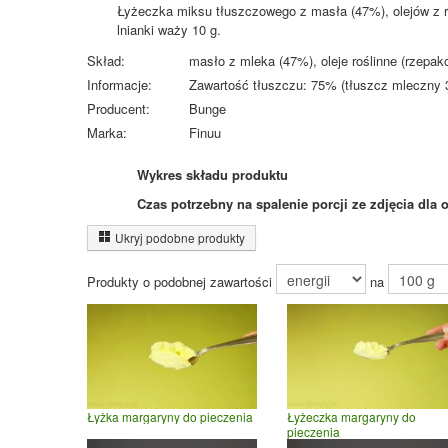
Łyżeczka miksu tłuszczowego z masła (47%), olejów z r
lnianki waży 10 g.
Skład:
masło z mleka (47%), oleje roślinne (rzepak
Informacje:
Zawartość tłuszczu: 75% (tłuszcz mleczny 3
Producent:
Bunge
Marka:
Finuu
Wykres składu produktu
Czas potrzebny na spalenie porcji ze zdjęcia
dla 
Ukryj podobne produkty
Produkty o podobnej zawartości
na
Łyżka margaryny do pieczenia
Łyżeczka margaryny do
pieczenia