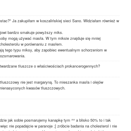
tac?" Ja zakupiłam w koszalińskiej sieci Sano. Widziałam również w
ejowi bardzo smakuje powyższy miks.
soby mogą używać masła. W tym miksie znajduje się mniej
holesterolu w porównaniu z masłem.
ają tego typu miksy, aby zapobiec ewentualnym schorzeniom w
 rozsmarowania.
utwardzane tłuszcze o właściwościach prokancerogennych?
łuszczowy nie jest margaryną. To mieszanka masła i olejów
a nienasyconych kwasów tłuszczowych.
zie jak sobie posmarujemy kanapkę tym ^^ a blisko 50% to i tak
ięc nie popadajcie w paranoje ;] zróbcie badania na cholesterol i nie