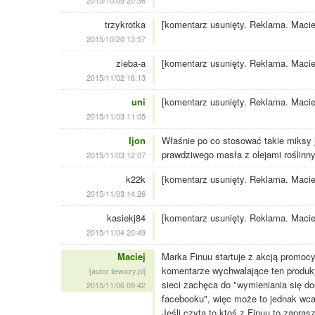
2015/10/09 20:36
trzykrotka
[komentarz usunięty. Reklama. Macie
2015/10/20 13:57
zieba-a
[komentarz usunięty. Reklama. Macie
2015/11/02 16:13
uni
[komentarz usunięty. Reklama. Macie
2015/11/03 11:05
Ijon
Właśnie po co stosować takie miksy 
prawdziwego masła z olejami roślinny
2015/11/03 12:07
k22k
[komentarz usunięty. Reklama. Macie
2015/11/03 14:26
kasiekj84
[komentarz usunięty. Reklama. Macie
2015/11/04 20:49
Maciej
Marka Finuu startuje z akcją promocy
komentarze wychwalające ten produkt
[autor ilewazy.pl]
sieci zachęca do "wymieniania się do
2015/11/06 09:42
facebooku", więc może to jednak wcal
Jeśli czyta to ktoś z Finuu to zapra