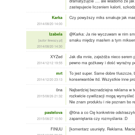
dramatyzujcie .... ale wiadomo że ja
zastepujecie liczeniem kalorii, 
Karka
Czy powyższy miks smakuje jak masl
2014/08/20 14:00
Izabela
@Karka: Ja nie wyczuwam w nim smak
smaku między masłem a tym miksem 
[autor ilewazy.pl]
2014/08/20 14:30
XYZed
Jak dla mnie, zajeżdża nieco serem 
pewno ma gożkawy i dość wyraźny po
2014/12/12 19:55
mrt
To jest super. Same dobre tłuszcze,
konserwantów itd. Wszystkie inne pro
2014/12/20 23:13
0na
Najbardziej beznadziejna reklama w tel
rozkwicie cywilizacji mogą wymyśleć
2015/08/26 21:32
Nie znam produktu i nie poznam bo r
pastelova
@0na a co Cię konkretnie odstraszyło
zapamiętania czy rozmyślania :D
2015/08/27 10:50
FINUU
[komentarz usunięty. Reklama. Macie