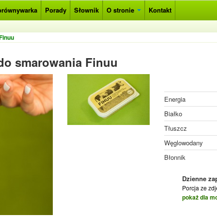
orównywarka
Porady
Słownik
O stronie
Kontakt
Finuu
do smarowania Finuu
Energia
Białko
Tłuszcz
Węglowodany
Błonnik
Dzienne za
Porcja ze zd
pokaż dla m