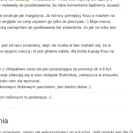
ię nadawały do przedstawienia, bo takie komentarze będziemy usuwać.
e smakuje jak margaryna. Ja różnicy pomiędzy finuu a masłem na
ze względu na cenę używam go tylko do pieczywa ;-) Moja mama,
rą zachęciłam do spróbowania też stwierdziła, że jak na miks jest
i jest od razu smarowny, więc nie trzeba w lato martwić się, że w
wyjęciu cieczą i to jest główna zaleta, dla której kupuję finuu na
z chłopakiem cena nie jest przerażająca (w promocji ok 4,5-5zł,
mocje zdarzają się w sieci sklepów Stokrotka), zwłaszcza w stosunku
rzało nam się wyrzucać.
omowym drobiowym pasztetem, jest bardzo dobre :).
 roślinnymi to profanacja :-( .
nia
przepisem, napisz jak wykorzystujesz go w kuchni. Jeśli produkt jest dla Ci