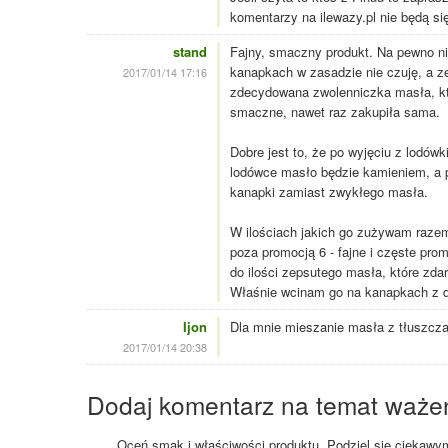
komentarzy na ilewazy.pl nie będą s
stand
Fajny, smaczny produkt. Na pewno ni
kanapkach w zasadzie nie czuję, a 
2017/01/14 17:16
zdecydowana zwolenniczka masła, któ
smaczne, nawet raz zakupiła sama.
Dobre jest to, że po wyjęciu z lodówk
lodówce masło będzie kamieniem, a po 
kanapki zamiast zwykłego masła.
W ilościach jakich go zużywam razem 
poza promocją 6 - fajne i częste pro
do ilości zepsutego masła, które zda
Właśnie wcinam go na kanapkach z d
Ijon
Dla mnie mieszanie masła z tłuszczami
2017/01/14 20:38
Dodaj komentarz na temat waże
Oceń smak i właściwości produktu. Podziel się ciekawym 