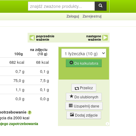
Zaloguj
Zarejestruj
poprzednie
następne
ważenie
ważenie
na zdjęciu
100g
(
10
g)
682 kcal
68 kcal
Do kalkulatora
0,7 g
0,1 g
75,0 g
7,5 g
Przelicz
1,1 g
0,1 g
Do ulubionych
0,0 g
0,0 g
Uzupełnij dane
potrzebowanie
Dodaj zdjęcie
jęcia
dla 2000 kcal
ojego zapotrzebowania