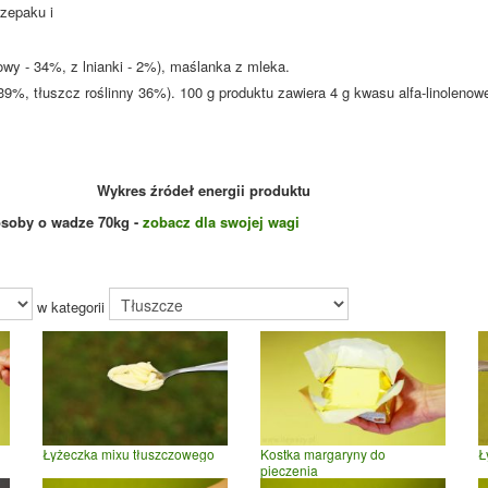
zepaku i
owy - 34%, z lnianki - 2%), maślanka z mleka.
9%, tłuszcz roślinny 36%). 100 g produktu zawiera 4 g kwasu alfa-linoleno
Wykres źródeł energii produktu
osoby o wadze
70
kg -
zobacz dla swojej wagi
w kategorii
Łyżeczka mixu tłuszczowego
Kostka margaryny do
Ł
pieczenia