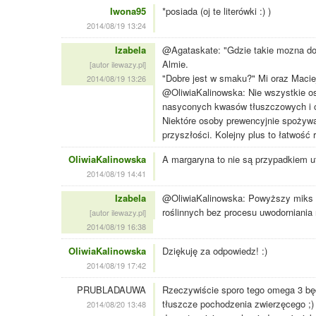
Iwona95
*posiada (oj te literówki :) )
2014/08/19 13:24
Izabela
@Agataskate: "Gdzie takie mozna dos
Almie.
[autor ilewazy.pl]
"Dobre jest w smaku?" Mi oraz Maci
2014/08/19 13:26
@OliwiaKalinowska: Nie wszystkie o
nasyconych kwasów tłuszczowych i c
Niektóre osoby prewencyjnie spożyw
przyszłości. Kolejny plus to łatwość
OliwiaKalinowska
A margaryna to nie są przypadkiem 
2014/08/19 14:41
Izabela
@OliwiaKalinowska: Powyższy miks t
roślinnych bez procesu uwodorniani
[autor ilewazy.pl]
2014/08/19 16:38
OliwiaKalinowska
Dziękuję za odpowiedz! :)
2014/08/19 17:42
PRUBLADAUWA
Rzeczywiście sporo tego omega 3 będ
tłuszcze pochodzenia zwierzęcego ;) w
2014/08/20 13:48