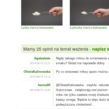
Łyżka manny kokosowej
Łyżeczka manny kokosowej
Mamy 25 opinii na temat ważenia -
napisz 
Agataskate
Nigdy takiego miksu do smarowania w
smaku? Sklad ma naprawde dobry.
2014/08/19 12:21
OliwiaKalinowska
Po co stosować miksy sporo można z
2014/08/19 13:14
Iwona95
@OliwiaKalinowska - zwykłe, natural
tłuszczowe - zwiększają one poziom c
2014/08/19 13:23
miks nie tylko zawiera mniej cholest
kwasy omega. Będzie to więc dużo le
podwyższony cholesterol.