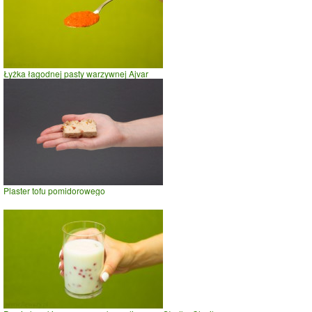
Łyżka łagodnej pasty warzywnej Ajvar
Plaster tofu pomidorowego