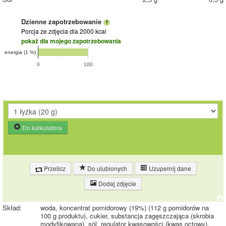
Dzienne zapotrzebowanie
Porcja ze zdjęcia
dla 2000 kcal
pokaż dla mojego zapotrzebowania
energia (1 %)
0
100
Do kalkulatora
Przelicz
Do ulubionych
Uzupełnij dane
Dodaj zdjęcie
Skład:
woda, koncentrat pomidorowy (19%) (112 g pomidorów na
100 g produktu), cukier, substancja zagęszczająca (skrobia
modyfikowana), sól, regulator kwasowości (kwas octowy),