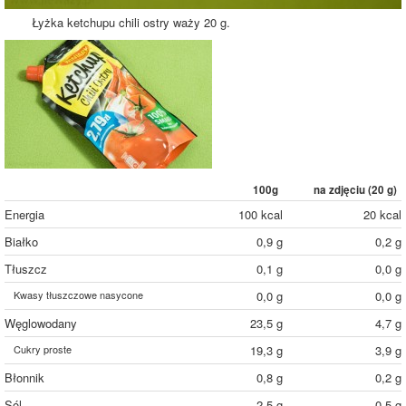
Łyżka ketchupu chili ostry waży 20 g.
100g
na zdjęciu (
20
g)
Energia
100 kcal
20 kcal
Białko
0,9 g
0,2 g
Tłuszcz
0,1 g
0,0 g
Kwasy tłuszczowe nasycone
0,0 g
0,0 g
Węglowodany
23,5 g
4,7 g
Cukry proste
19,3 g
3,9 g
Błonnik
0,8 g
0,2 g
Sól
2,5 g
0,5 g