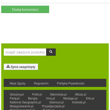
Zgłoś uwagi/błędy
Moje Zgody
Regulamin
Polityka Prywatności
Gotujmy.pl
Polki.pl
Mamotoja.pl
Wizaz.pl
Party.pl
Bangla
Viva.pl
Modago.pl
Elle.pl
National-Geographic.pl
Glamour.pl
Kobieta.pl
Mojegotowanie.pl
Przyslijprzepis.pl
Mojpieknyogrod.pl
Burda.pl