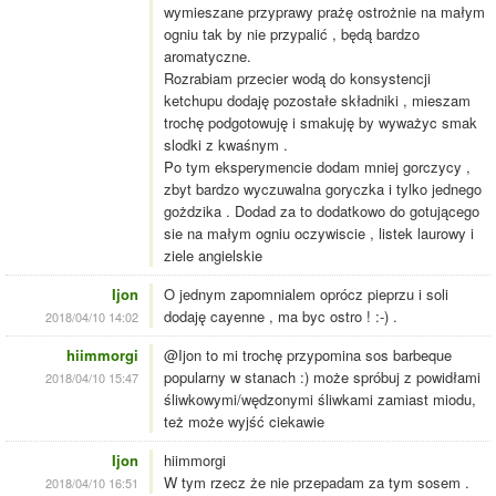
wymieszane przyprawy prażę ostrożnie na małym
ogniu tak by nie przypalić , będą bardzo
aromatyczne.
Rozrabiam przecier wodą do konsystencji
ketchupu dodaję pozostałe składniki , mieszam
trochę podgotowuję i smakuję by wyważyc smak
slodki z kwaśnym .
Po tym eksperymencie dodam mniej gorczycy ,
zbyt bardzo wyczuwalna goryczka i tylko jednego
gożdzika . Dodad za to dodatkowo do gotującego
sie na małym ogniu oczywiscie , listek laurowy i
ziele angielskie
Ijon
O jednym zapomnialem oprócz pieprzu i soli
dodaję cayenne , ma byc ostro ! :-) .
2018/04/10 14:02
hiimmorgi
@Ijon to mi trochę przypomina sos barbeque
popularny w stanach :) może spróbuj z powidłami
2018/04/10 15:47
śliwkowymi/wędzonymi śliwkami zamiast miodu,
też może wyjść ciekawie
Ijon
hiimmorgi
W tym rzecz że nie przepadam za tym sosem .
2018/04/10 16:51