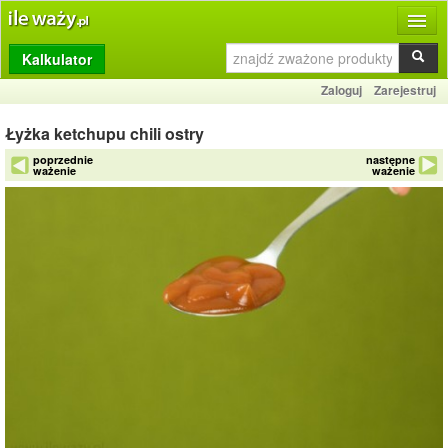
Kalkulator
Produkty
Zaloguj
Zarejestruj
Dziennik
Łyżka ketchupu chili ostry
Przelicznik
poprzednie
następne
ważenie
ważenie
Porównywarka
Porady
Słownik
O stronie
Kontakt