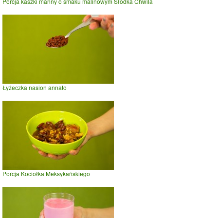
Porcja kaszki manny o smaku malinowym Słodka Chwila
Łyżeczka nasion annato
Porcja Kociołka Meksykańskiego