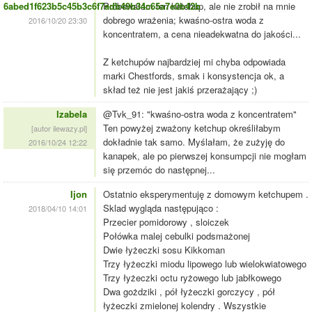
6abed1f623b5c45b3c6f7adb49b34c65a7e0b42b
Próbowałam ten ketchup, ale nie zrobił na mnie
dobrego wrażenia; kwaśno-ostra woda z
2016/10/20 23:30
koncentratem, a cena nieadekwatna do jakości...
Z ketchupów najbardziej mi chyba odpowiada
marki Chestfords, smak i konsystencja ok, a
skład też nie jest jakiś przerażający ;)
Izabela
@Tvk_91: "kwaśno-ostra woda z koncentratem"
Ten powyżej zważony ketchup określiłabym
[autor ilewazy.pl]
dokładnie tak samo. Myślałam, że zużyję do
2016/10/24 12:22
kanapek, ale po pierwszej konsumpcji nie mogłam
się przemóc do następnej...
Ijon
Ostatnio eksperymentuję z domowym ketchupem .
Sklad wygląda następująco :
2018/04/10 14:01
Przecier pomidorowy , sloiczek
Połówka malej cebulki podsmażonej
Dwie łyżeczki sosu Kikkoman
Trzy łyżeczki miodu lipowego lub wielokwiatowego
Trzy łyżeczki octu ryżowego lub jabłkowego
Dwa gożdziki , pół łyżeczki gorczycy , pół
łyżeczki zmielonej kolendry . Wszystkie