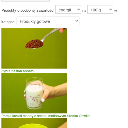
Energia z
tłuszczów (85%)
Produkty o podobnej zawartości
na
w
Energia z
węglowodanów
(6%)
kategorii
85%
Porcja śmietany sojowej
Czas potrzebny na spalenie porcji ze zdjęcia
dla osoby o
wadze
70
kg -
zobacz dla swojej wagi
jazda na rowerze
Łyżka nasion annato
szybki taniec,trucht
spacer
prasowanie
prowadzenie samochodu
0
1
2
czas w minutach
Porcja kaszki manny o smaku malinowym Słodka Chwila