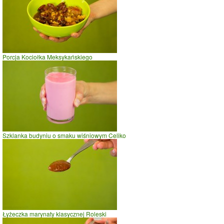
Porcja Kociołka Meksykańskiego
Szklanka budyniu o smaku wiśniowym Celiko
Łyżeczka marynaty klasycznej Roleski