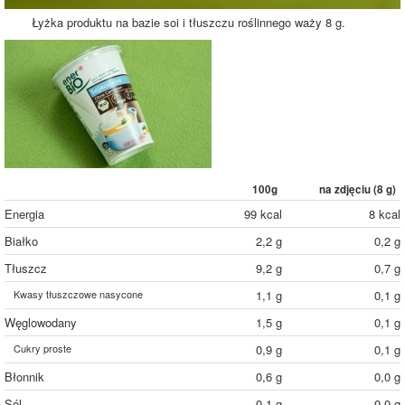
Łyżka produktu na bazie soi i tłuszczu roślinnego waży 8 g.
100g
na zdjęciu (
8
g)
Energia
99 kcal
8 kcal
Białko
2,2 g
0,2 g
Tłuszcz
9,2 g
0,7 g
Kwasy tłuszczowe nasycone
1,1 g
0,1 g
Węglowodany
1,5 g
0,1 g
Cukry proste
0,9 g
0,1 g
Błonnik
0,6 g
0,0 g
Sól
0,1 g
0,0 g