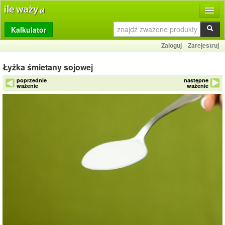
Kalkulator
Produkty
Zaloguj
Zarejestruj
Dziennik
Łyżka śmietany sojowej
Przelicznik
poprzednie
następne
ważenie
ważenie
Porównywarka
Porady
Słownik
O stronie
Kontakt