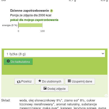
Dzienne zapotrzebowanie
Porcja ze zdjęcia
dla 2000 kcal
pokaż dla mojego zapotrzebowania
energia (0 %)
0
100
Do kalkulatora
Przelicz
Do ulubionych
Uzupełnij dane
Dodaj zdjęcie
Skład:
woda, olej słonecznikowy 9%*, ziarno soi* 8%, cukier
trzcinowy nierafinowany*, aromat naturalny, substancje
zagęszczające: mąka guar*, karagen, lecytyna sojowa, guma