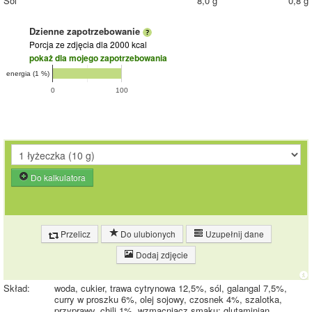
Sól
8,0 g
0,8 g
Dzienne zapotrzebowanie
Porcja ze zdjęcia
dla 2000 kcal
pokaż dla mojego zapotrzebowania
energia (1 %)
0
100
Do kalkulatora
Przelicz
Do ulubionych
Uzupełnij dane
Dodaj zdjęcie
Skład:
woda, cukier, trawa cytrynowa 12,5%, sól, galangal 7,5%,
curry w proszku 6%, olej sojowy, czosnek 4%, szalotka,
przyprawy, chili 1%, wzmacniacz smaku: glutaminian