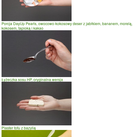
Porcja DayUp Pearls, owocowo-kokosowy deser z jabłkiem, bananem, morelą,
kokosem, tapioką i kakao
Łyżeczka sosu HP, oryginalna wersja
Plaster tofu z bazylią