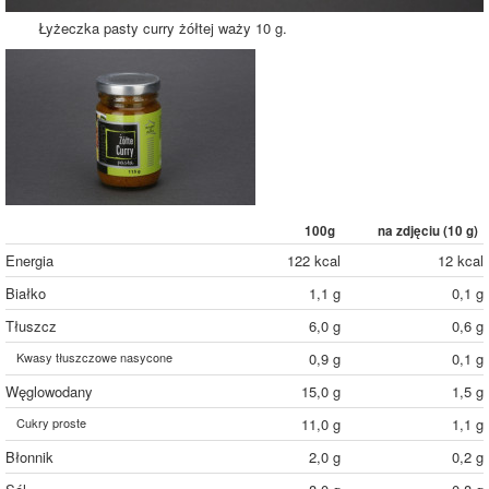
Łyżeczka pasty curry żółtej waży 10 g.
100g
na zdjęciu (
10
g)
Energia
122 kcal
12 kcal
Białko
1,1 g
0,1 g
Tłuszcz
6,0 g
0,6 g
Kwasy tłuszczowe nasycone
0,9 g
0,1 g
Węglowodany
15,0 g
1,5 g
Cukry proste
11,0 g
1,1 g
Błonnik
2,0 g
0,2 g