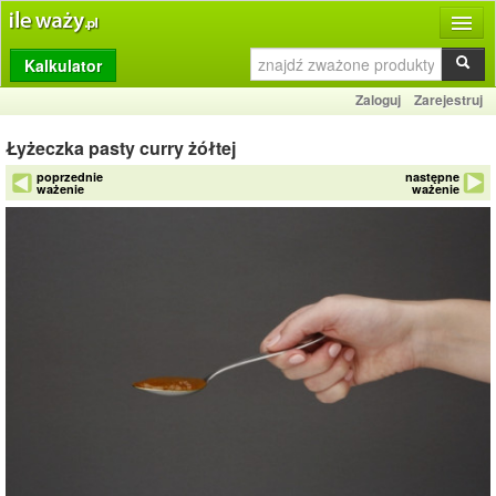
Kalkulator
Produkty
Zaloguj
Zarejestruj
Dziennik
Łyżeczka pasty curry żółtej
Przelicznik
poprzednie
następne
ważenie
ważenie
Porównywarka
Porady
Słownik
O stronie
Kontakt