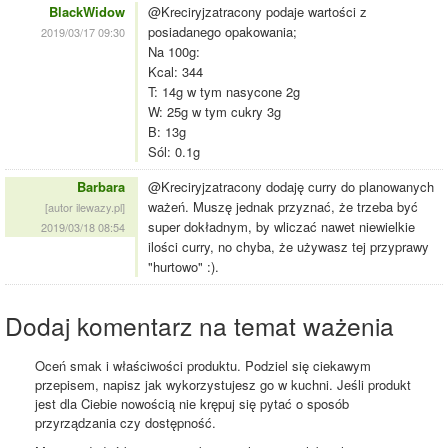
BlackWidow
@Kreciryjzatracony podaje wartości z
posiadanego opakowania;
2019/03/17 09:30
Na 100g:
Kcal: 344
T: 14g w tym nasycone 2g
W: 25g w tym cukry 3g
B: 13g
Sól: 0.1g
Barbara
@Kreciryjzatracony dodaję curry do planowanych
ważeń. Muszę jednak przyznać, że trzeba być
[autor ilewazy.pl]
super dokładnym, by wliczać nawet niewielkie
2019/03/18 08:54
ilości curry, no chyba, że używasz tej przyprawy
"hurtowo" :).
Dodaj komentarz na temat ważenia
Oceń smak i właściwości produktu. Podziel się ciekawym
przepisem, napisz jak wykorzystujesz go w kuchni. Jeśli produkt
jest dla Ciebie nowością nie krępuj się pytać o sposób
przyrządzania czy dostępność.