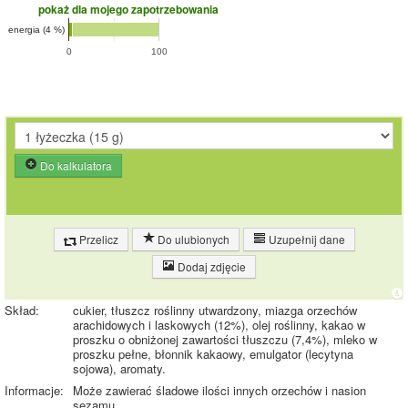
pokaż dla mojego zapotrzebowania
energia (4 %)
0
100
Do kalkulatora
Przelicz
Do ulubionych
Uzupełnij dane
Dodaj zdjęcie
Skład:
cukier, tłuszcz roślinny utwardzony, miazga orzechów
arachidowych i laskowych (12%), olej roślinny, kakao w
proszku o obniżonej zawartości tłuszczu (7,4%), mleko w
proszku pełne, błonnik kakaowy, emulgator (lecytyna
sojowa), aromaty.
Informacje:
Może zawierać śladowe ilości innych orzechów i nasion
sezamu.