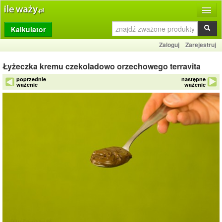
Kalkulator
Produkty
Zaloguj
Zarejestruj
Dziennik
Łyżeczka kremu czekoladowo orzechowego terravita
Przelicznik
poprzednie
następne
ważenie
ważenie
Porównywarka
Porady
Słownik
O stronie
Kontakt