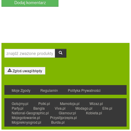
Zgłoś uwagi/błędy
Moje Zgody
Regulamin
Polityka Prywatności
Gotujmy.pl
Polki.pl
Mamotoja.pl
Wizaz.pl
Party.pl
Bangla
Viva.pl
Modago.pl
Elle.pl
National-Geographic.pl
Glamour.pl
Kobieta.pl
Mojegotowanie.pl
Przyslijprzepis.pl
Mojpieknyogrod.pl
Burda.pl