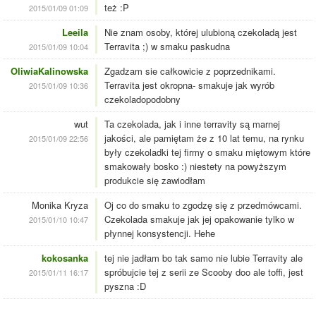
też :P
2015/01/09 01:09
Leeila
Nie znam osoby, której ulubioną czekoladą jest
Terravita ;) w smaku paskudna
2015/01/09 10:04
OliwiaKalinowska
Zgadzam sie całkowicie z poprzednikami.
Terravita jest okropna- smakuje jak wyrób
2015/01/09 10:36
czekoladopodobny
wut
Ta czekolada, jak i inne terravity są marnej
jakości, ale pamiętam że z 10 lat temu, na rynku
2015/01/09 22:56
były czekoladki tej firmy o smaku miętowym które
smakowały bosko :) niestety na powyższym
produkcie się zawiodłam
Monika Kryza
Oj co do smaku to zgodzę się z przedmówcami.
Czekolada smakuje jak jej opakowanie tylko w
2015/01/10 10:47
płynnej konsystencji. Hehe
kokosanka
tej nie jadłam bo tak samo nie lubie Terravity ale
spróbujcie tej z serii ze Scooby doo ale toffi, jest
2015/01/11 16:17
pyszna :D