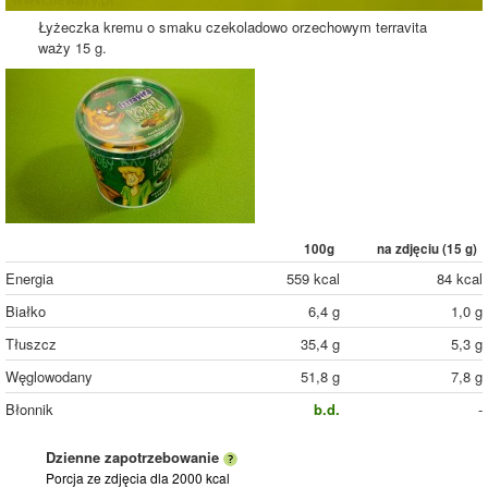
Łyżeczka kremu o smaku czekoladowo orzechowym terravita
waży 15 g.
100g
na zdjęciu (
15
g)
Energia
559 kcal
84 kcal
Białko
6,4 g
1,0 g
Tłuszcz
35,4 g
5,3 g
Węglowodany
51,8 g
7,8 g
Błonnik
b.d.
-
Dzienne zapotrzebowanie
Porcja ze zdjęcia
dla 2000 kcal