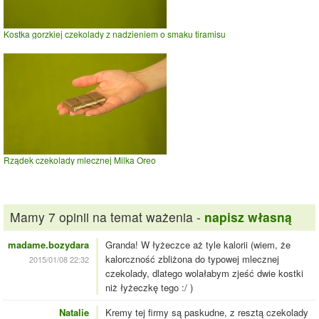
Kostka gorzkiej czekolady z nadzieniem o smaku tiramisu
Rządek czekolady mlecznej Milka Oreo
Mamy 7 opinii na temat ważenia -
napisz własną
madame.bozydara
Granda! W łyżeczce aż tyle kalorii (wiem, że
kalorczność zbliżona do typowej mlecznej
2015/01/08 22:32
czekolady, dlatego wolałabym zjeść dwie kostki
niż łyżeczkę tego :/ )
Natalie
Kremy tej firmy są paskudne, z resztą czekolady