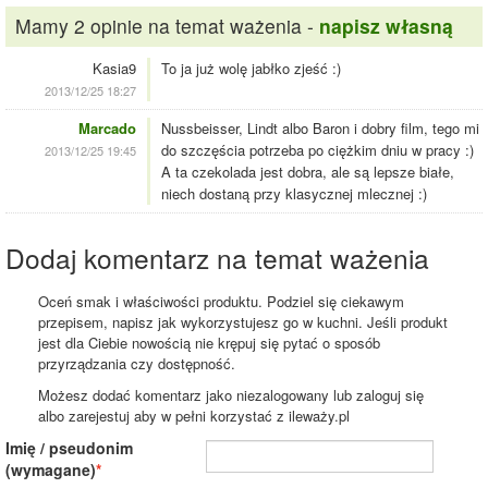
Mamy 2 opinie na temat ważenia -
napisz własną
Kasia9
To ja już wolę jabłko zjeść :)
2013/12/25 18:27
Marcado
Nussbeisser, Lindt albo Baron i dobry film, tego mi
do szczęścia potrzeba po ciężkim dniu w pracy :)
2013/12/25 19:45
A ta czekolada jest dobra, ale są lepsze białe,
niech dostaną przy klasycznej mlecznej :)
Dodaj komentarz na temat ważenia
Oceń smak i właściwości produktu. Podziel się ciekawym
przepisem, napisz jak wykorzystujesz go w kuchni. Jeśli produkt
jest dla Ciebie nowością nie krępuj się pytać o sposób
przyrządzania czy dostępność.
Możesz dodać komentarz jako niezalogowany lub zaloguj się
albo zarejestuj aby w pełni korzystać z ileważy.pl
Imię / pseudonim
(wymagane)