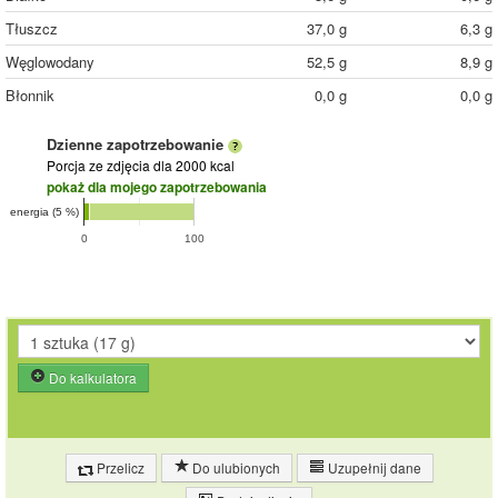
Tłuszcz
37,0 g
6,3 g
Węglowodany
52,5 g
8,9 g
Błonnik
0,0 g
0,0 g
Dzienne zapotrzebowanie
Porcja ze zdjęcia
dla 2000 kcal
pokaż dla mojego zapotrzebowania
energia (5 %)
0
100
Do kalkulatora
Przelicz
Do ulubionych
Uzupełnij dane