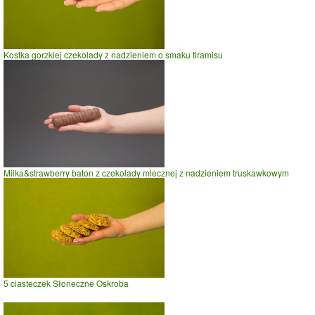
Kostka gorzkiej czekolady z nadzieniem o smaku tiramisu
Milka&strawberry baton z czekolady mlecznej z nadzieniem truskawkowym
5 ciasteczek Słoneczne Oskroba