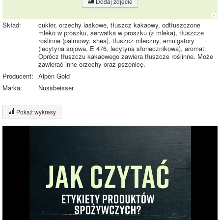
Dodaj zdjęcie
Skład:
cukier, orzechy laskowe, tłuszcz kakaowy, odtłuszczone
mleko w proszku, serwatka w proszku (z mleka), tłuszcze
roślinne (palmowy, shea), tłuszcz mleczny, emulgatory
(lecytyna sojowa, E 476, lecytyna słonecznikowa), aromat.
Oprócz tłuszczu kakaowego zawiera tłuszcze roślinne. Może
zawierać inne orzechy oraz pszenicę.
Producent:
Alpen Gold
Marka:
Nussbeisser
Pokaż wykresy
Wykres składu produktu
Białko (4%)
Tłuszcz (37%)
Węglowodany
(53%)
36.6%
Pozostałe (7%)
52.5%