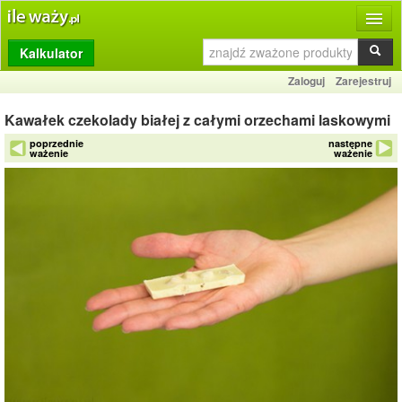
Kalkulator
Produkty
Zaloguj
Zarejestruj
Dziennik
Kawałek czekolady białej z całymi orzechami laskowymi
Przelicznik
poprzednie
następne
ważenie
ważenie
Porównywarka
Porady
Słownik
O stronie
Kontakt