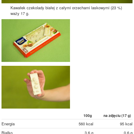
Kawałek czekolady białej z całymi orzechami laskowymi (23 %)
waży 17 g.
100g
na zdjęciu (
17
g)
Energia
560 kcal
95 kcal
Białko
3,6 g
0,6 g