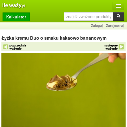
Kalkulator
Produkty
Zaloguj
Zarejestruj
Dziennik
Łyżka kremu Duo o smaku kakaowo bananowym
Przelicznik
poprzednie
następne
ważenie
ważenie
Porównywarka
Porady
Słownik
O stronie
Kontakt