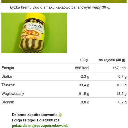
Łyżka kremu Duo o smaku kakaowo bananowym waży 30 g.
100g
na zdjęciu (
30
g)
Energia
558 kcal
167 kcal
Białko
2,3 g
0,7 g
Tłuszcz
33,4 g
10,0 g
Węglowodany
61,5 g
18,5 g
Błonnik
0,8 g
0,2 g
Dzienne zapotrzebowanie
Porcja ze zdjęcia
dla 2000 kcal
pokaż dla mojego zapotrzebowania