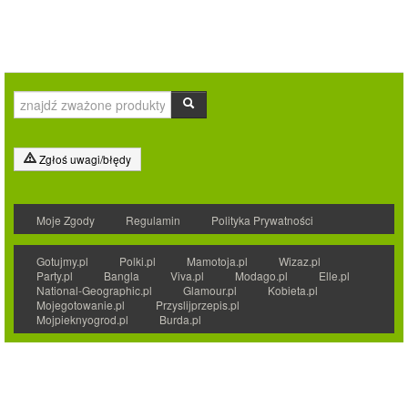
Zgłoś uwagi/błędy
Moje Zgody
Regulamin
Polityka Prywatności
Gotujmy.pl
Polki.pl
Mamotoja.pl
Wizaz.pl
Party.pl
Bangla
Viva.pl
Modago.pl
Elle.pl
National-Geographic.pl
Glamour.pl
Kobieta.pl
Mojegotowanie.pl
Przyslijprzepis.pl
Mojpieknyogrod.pl
Burda.pl