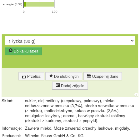
energia (8 %)
0
100
Do kalkulatora
Przelicz
Do ulubionych
Uzupełnij dane
Dodaj zdjęcie
Skład:
cukier, olej roślinny (rzepakowy, palmowy), mleko
odtłuszczone w proszku (3,7%), słodka serwatka w proszku
(z mleka), maltodekstryna, kakao w proszku (2,8%),
emulgator: lecytyny; aromat, barwiący ekstrakt roślinny
(ekstrakt z kurkumy, ekstrakt z papryki).
Informacje:
Zawiera mleko. Może zawierać orzechy laskowe, migdały.
Producent:
Wilhelm Reuss GmbH & Co. KG