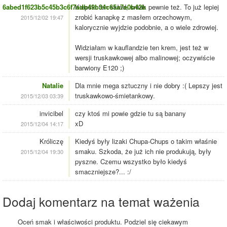
6abed1f623b5c45b3c6f7adb49b34c65a7e0b42b
Kiepski ten skład, smak pewnie też. To już lepiej
zrobić kanapkę z masłem orzechowym,
2015/12/02 19:47
kalorycznie wyjdzie podobnie, a o wiele zdrowiej.
Widziałam w kauflandzie ten krem, jest też w
wersji truskawkowej albo malinowej; oczywiście
barwiony E120 ;)
Natalie
Dla mnie mega sztuczny i nie dobry :( Lepszy jest
truskawkowo-śmietankowy.
2015/12/03 03:39
invicibel
czy ktoś mi powie gdzie tu są banany
xD
2015/12/04 14:17
Króliczę
Kiedyś były lizaki Chupa-Chups o takim właśnie
smaku. Szkoda, że już ich nie produkują, były
2015/12/04 19:30
pyszne. Czemu wszystko było kiedyś
smaczniejsze?... :/
Dodaj komentarz na temat ważenia
Oceń smak i właściwości produktu. Podziel się ciekawym