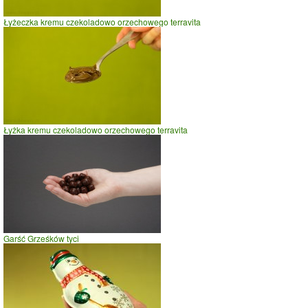
Łyżeczka kremu czekoladowo orzechowego terravita
Łyżka kremu czekoladowo orzechowego terravita
Garść Grześków tyci