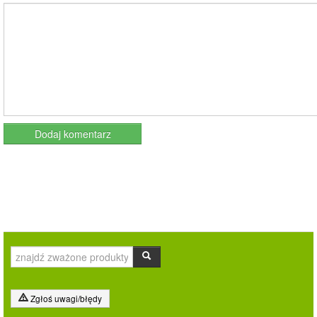
Zgłoś uwagi/błędy