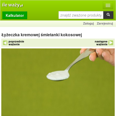
Kalkulator
Produkty
Zaloguj
Zarejestruj
Dziennik
Łyżeczka kremowej śmietanki kokosowej
Przelicznik
poprzednie
następne
ważenie
ważenie
Porównywarka
Porady
Słownik
O stronie
Kontakt