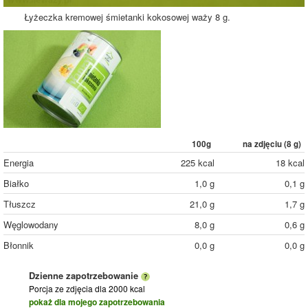
Łyżeczka kremowej śmietanki kokosowej waży 8 g.
100g
na zdjęciu (
8
g)
Energia
225 kcal
18 kcal
Białko
1,0 g
0,1 g
Tłuszcz
21,0 g
1,7 g
Węglowodany
8,0 g
0,6 g
Błonnik
0,0 g
0,0 g
Dzienne zapotrzebowanie
Porcja ze zdjęcia
dla 2000 kcal
pokaż dla mojego zapotrzebowania