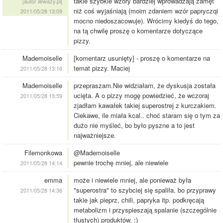
takie szybkie wzory bardziej wprowadzają zamęt
[autor ilewazy.pl]
niż coś wyjaśniają (moim zdaniem wzór papryczqi
2011/05/28 13:09
mocno niedoszacowuje). Wrócimy kiedyś do tego,
na tą chwilę proszę o komentarze dotyczące
pizzy.
Mademoiselle
[komentarz usunięty] - proszę o komentarze na
temat pizzy. Maciej
2011/05/28 13:16
Mademoiselle
przepraszam.Nie widziałam, że dyskusja została
ucięta. A o pizzy mogę powiedzieć, że wczoraj
2011/05/28 13:59
zjadłam kawałek takiej superostrej z kurczakiem.
Ciekawe, ile miała kcal.. choć staram się o tym za
dużo nie myśleć, bo było pyszne a to jest
najważniejsze.
Filemonkowa
@Mademoiselle
pewnie trochę mniej, ale niewiele
2011/05/28 14:14
emma
może i niewiele mniej, ale ponieważ była
"superostra" to szybciej się spaliła, bo przyprawy
2011/05/28 14:36
takie jak pieprz, chili, papryka itp. podkręcają
metabolizm i przyspieszają spalanie (szczególnie
tłustych) produktów. :)