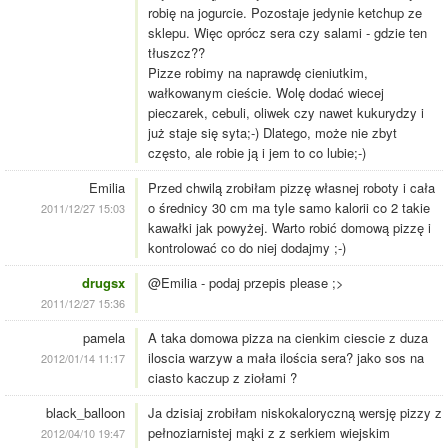
robię na jogurcie. Pozostaje jedynie ketchup ze
sklepu. Więc oprócz sera czy salami - gdzie ten
tłuszcz??
Pizze robimy na naprawdę cieniutkim,
wałkowanym cieście. Wolę dodać wiecej
pieczarek, cebuli, oliwek czy nawet kukurydzy i
już staje się syta;-) Dlatego, może nie zbyt
często, ale robie ją i jem to co lubie;-)
Emilia
Przed chwilą zrobiłam pizzę własnej roboty i cała
o średnicy 30 cm ma tyle samo kalorii co 2 takie
2011/12/27 15:03
kawałki jak powyżej. Warto robić domową pizzę i
kontrolować co do niej dodajmy ;-)
drugsx
@Emilia - podaj przepis please ;>
2011/12/27 15:36
pamela
A taka domowa pizza na cienkim ciescie z duza
iloscia warzyw a mała ilościa sera? jako sos na
2012/01/14 11:17
ciasto kaczup z ziołami ?
black_balloon
Ja dzisiaj zrobiłam niskokaloryczną wersję pizzy z
pełnoziarnistej mąki z z serkiem wiejskim
2012/04/10 19:47