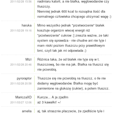
nadmiaru kalorii, a nie białka, węglowodanów czy
2011/02/28 15:56
tłuszczy.
Niemniej jednak 600 kcal to rozsądna ilość dla
normalnego człowieka chcącego utrzymać wagę :)
haruka
Mimo wszystko jednak "przetworzenie" białek
kosztuje organizm wiecej energii niż
2011/02/28 19:16
"przetworzenie" cukrow :] zreszta ważne, ze taki
system się sprawdza - nie chudne ani nie tyje i
mam niski poziom tłuszczu przy prawidłowym
bmi, czyli tak jak mi odpowiada ;)
Mizi
Różnica taka, że od białek nie tyje się w t.
tłuszczową, bo nie ma jak. Białka na tłuszcz się
2011/02/28 20:46
nie przerobią.
pyroraptor
Tłuszcze się nie przerobią na tłuszcz, o ile nie
dodamy węglowodanów. Białka mogę być
2011/02/28 20:58
zamienione na glukozę (cukier), a potem tłuszcz.
MariczaXD
Kurcze... A ja zjadłm
aż 3 kawałki! =/
2011/03/27 12:06
amelia
aj, tak strasznie płaczecie, że zjedliście tyle i