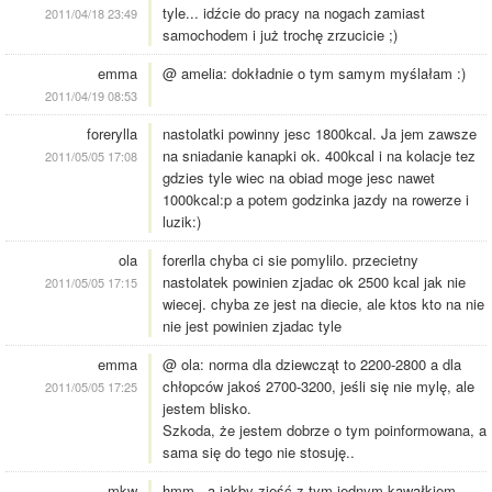
tyle... idźcie do pracy na nogach zamiast
2011/04/18 23:49
samochodem i już trochę zrzucicie ;)
emma
@ amelia: dokładnie o tym samym myślałam :)
2011/04/19 08:53
forerylla
nastolatki powinny jesc 1800kcal. Ja jem zawsze
na sniadanie kanapki ok. 400kcal i na kolacje tez
2011/05/05 17:08
gdzies tyle wiec na obiad moge jesc nawet
1000kcal:p a potem godzinka jazdy na rowerze i
luzik:)
ola
forerlla chyba ci sie pomylilo. przecietny
nastolatek powinien zjadac ok 2500 kcal jak nie
2011/05/05 17:15
wiecej. chyba ze jest na diecie, ale ktos kto na nie
nie jest powinien zjadac tyle
emma
@ ola: norma dla dziewcząt to 2200-2800 a dla
chłopców jakoś 2700-3200, jeśli się nie mylę, ale
2011/05/05 17:25
jestem blisko.
Szkoda, że jestem dobrze o tym poinformowana, a
sama się do tego nie stosuję..
mkw
hmm...a jakby zjeść z tym jednym kawałkiem