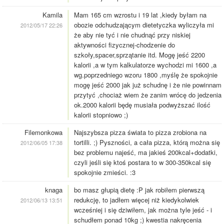
Kamila
Mam 165 cm wzrostu i 19 lat ,kiedy byłam na
obozie odchudzającym dietetyczka wyliczyła mi
2012/05/17 22:26
że aby nie tyć i nie chudnąć przy niskiej
aktywności fizycznej-chodzenie do
szkoły,spacer,sprzątanie itd. Mogę jeść 2200
kalorii ,a w tym kalkulatorze wychodzi mi 1600 ,a
wg.poprzedniego wzoru 1800 ,myślę że spokojnie
mogę jeść 2000 jak już schudnę i że nie powinnam
przytyć ,chociaż wiem że zanim wrócę do jedzenia
ok.2000 kalorii będę musiała podwyższać ilość
kalorii stopniowo ;)
Filemonkowa
Najszybsza pizza świata to pizza zrobiona na
tortilli. ;) Pyszności, a cała pizza, którą można się
2012/06/05 17:38
bez problemu najeść, ma jakieś 200kcal+dodatki,
czyli jeśli się ktoś postara to w 300-350kcal się
spokojnie zmieści. :3
knaga
bo masz głupią dietę :P jak robiłem pierwszą
redukcję, to jadłem więcej niż kiedykolwiek
2012/06/13 13:51
wcześniej i się dziwiłem, jak można tyle jeść - i
schudłem ponad 10kg ;) kwestia nakręcenia