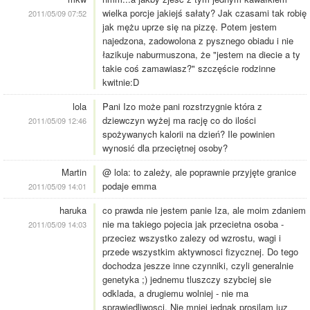
wielka porcje jakiejś sałaty? Jak czasami tak robię
2011/05/09 07:52
jak mężu uprze się na pizzę. Potem jestem
najedzona, zadowolona z pysznego obiadu i nie
łazikuje naburmuszona, że "jestem na diecie a ty
takie coś zamawiasz?" szczęście rodzinne
kwitnie:D
lola
Pani Izo może pani rozstrzygnie która z
dziewczyn wyżej ma rację co do ilości
2011/05/09 12:46
spożywanych kalorii na dzień? Ile powinien
wynosić dla przeciętnej osoby?
Martin
@ lola: to zależy, ale poprawnie przyjęte granice
podaje emma
2011/05/09 14:01
haruka
co prawda nie jestem panie Iza, ale moim zdaniem
nie ma takiego pojecia jak przecietna osoba -
2011/05/09 14:03
przeciez wszystko zalezy od wzrostu, wagi i
przede wszystkim aktywnosci fizycznej. Do tego
dochodza jeszze inne czynniki, czyli generalnie
genetyka ;) jednemu tluszczy szybciej sie
odklada, a drugiemu wolniej - nie ma
sprawiedliwosci. Nie mniej jednak prosilam juz