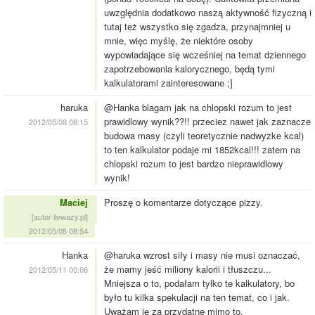
uwzględnia dodatkowo naszą aktywność fizyczną i
tutaj też wszystko się zgadza, przynajmniej u
mnie, więc myślę, że niektóre osoby
wypowiadające się wcześniej na temat dziennego
zapotrzebowania kalorycznego, będą tymi
kalkulatorami zainteresowane ;]
haruka
@Hanka blagam jak na chlopski rozum to jest
prawidlowy wynik??!! przeciez nawet jak zaznacze
2012/05/08 08:15
budowa masy (czyli teoretycznie nadwyzke kcal)
to ten kalkulator podaje mi 1852kcal!!! zatem na
chlopski rozum to jest bardzo nieprawidlowy
wynik!
Maciej
Proszę o komentarze dotyczące pizzy.
[autor ilewazy.pl]
2012/05/08 08:54
Hanka
@haruka wzrost siły i masy nie musi oznaczać,
że mamy jeść miliony kalorii i tłuszczu...
2012/05/11 00:06
Mniejsza o to, podałam tylko te kalkulatory, bo
było tu kilka spekulacji na ten temat, co i jak.
Uważam je za przydatne mimo to.