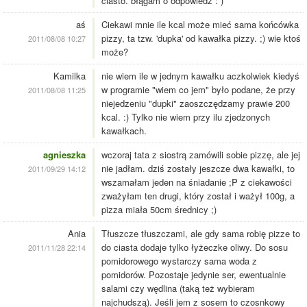
ciasto. błągam o odpowiedz : )
aś
Ciekawi mnie ile kcal może mieć sama końcówka
pizzy, ta tzw. 'dupka' od kawałka pizzy. ;) wie ktoś
2011/08/08 10:27
może?
Kamilka
nie wiem ile w jednym kawałku aczkolwiek kiedyś
w programie "wiem co jem" było podane, że przy
2011/08/08 11:25
niejedzeniu "dupki" zaoszczędzamy prawie 200
kcal. :) Tylko nie wiem przy ilu zjedzonych
kawałkach.
agnieszka
wczoraj tata z siostrą zamówili sobie pizzę, ale jej
nie jadłam. dziś zostały jeszcze dwa kawałki, to
2011/09/29 14:12
wszamałam jeden na śniadanie ;P z ciekawości
zważyłam ten drugi, który został i ważył 100g, a
pizza miała 50cm średnicy ;)
Ania
Tłuszcze tłuszczami, ale gdy sama robię pizze to
do ciasta dodaje tylko łyżeczke oliwy. Do sosu
2011/11/28 22:14
pomidorowego wystarczy sama woda z
pomidorów. Pozostaje jedynie ser, ewentualnie
salami czy wędlina (taką też wybieram
najchudszą). Jeśli jem z sosem to czosnkowy