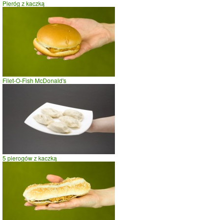
Pieróg z kaczką
szybki taniec,trucht
spacer
prasowanie
prowadzenie samochodu
0
50
100
czas w minutach
Filet-O-Fish McDonald's
5 pierogów z kaczką