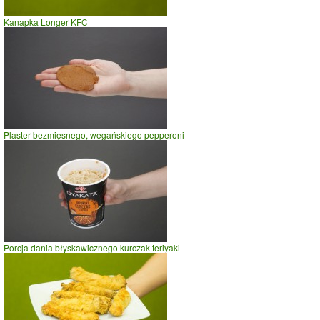
Kanapka Longer KFC
Plaster bezmięsnego, wegańskiego pepperoni
Porcja dania błyskawicznego kurczak teriyaki