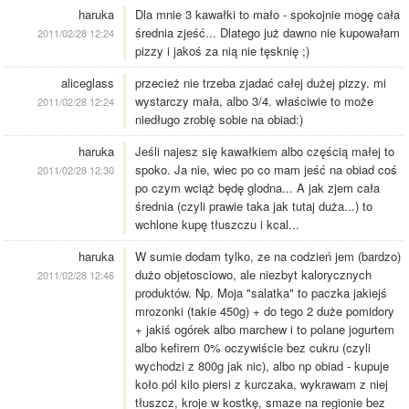
haruka
Dla mnie 3 kawałki to mało - spokojnie mogę cała
średnia zjeść... Dlatego już dawno nie kupowałam
2011/02/28 12:24
pizzy i jakoś za nią nie tęsknię ;)
aliceglass
przecież nie trzeba zjadać całej dużej pizzy. mi
wystarczy mała, albo 3/4. właściwie to może
2011/02/28 12:24
niedługo zrobię sobie na obiad:)
haruka
Jeśli najesz się kawałkiem albo częścią małej to
spoko. Ja nie, wiec po co mam jeść na obiad coś
2011/02/28 12:30
po czym wciąż będę glodna... A jak zjem cała
średnia (czyli prawie taka jak tutaj duża...) to
wchlone kupę tłuszczu i kcal...
haruka
W sumie dodam tylko, ze na codzień jem (bardzo)
dużo objetosciowo, ale niezbyt kalorycznych
2011/02/28 12:46
produktów. Np. Moja "salatka" to paczka jakiejś
mrozonki (takie 450g) + do tego 2 duże pomidory
+ jakiś ogórek albo marchew i to polane jogurtem
albo kefirem 0% oczywiście bez cukru (czyli
wychodzi z 800g jak nic), albo np obiad - kupuje
koło pól kilo piersi z kurczaka, wykrawam z niej
tłuszcz, kroje w kostkę, smaze na regionie bez