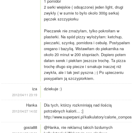
1 pomidor
2 serki wiejskie ( odsączone) jeden light, drugi
zwykły ( w sumie to było około 300g serka)
pęczek szczypiorku
Pieczarek nie zmażyłam, tylko pokroiłam w
plasterki. Na spód pizzy wyłożyłam: ketchup,
pieczarki, szynkę, pomidora i cebulę. Postypałam
oregano i bazylią. Wstawiłam do piekarnika na
około 20 minut w 200 stopniach. Dopiero potem
dałam serek i piekłam jeszcze trochę. Ta pizza
trochę długo się piecze i smakuje inaczej niż
zwykła, ale i tak jest pyszna ;-) Po upieczeniu
posypałam ją szczypiorkiem.
iza
dziekuje :)
2012/04/11 23:19
Hanka
Dla tych, którzy rozkminiają nad ilością
potrzebnych kalorii... ;]
2012/04/27 14:02
http://www.superpani.pl/kalkulatory/calorie_composi
gosia88
@Hanka, nie reklamuj takich bzdurnych