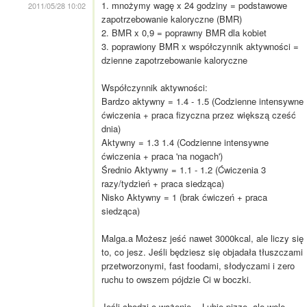
1. mnożymy wagę x 24 godziny = podstawowe
2011/05/28 10:02
zapotrzebowanie kaloryczne (BMR)
2. BMR x 0,9 = poprawny BMR dla kobiet
3. poprawiony BMR x współczynnik aktywności =
dzienne zapotrzebowanie kaloryczne
Współczynnik aktywności:
Bardzo aktywny = 1.4 - 1.5 (Codzienne intensywne
ćwiczenia + praca fizyczna przez większą cześć
dnia)
Aktywny = 1.3 1.4 (Codzienne intensywne
ćwiczenia + praca 'na nogach')
Średnio Aktywny = 1.1 - 1.2 (Ćwiczenia 3
razy/tydzień + praca siedząca)
Nisko Aktywny = 1 (brak ćwiczeń + praca
siedząca)
Malga.a Możesz jeść nawet 3000kcal, ale liczy się
to, co jesz. Jeśli będziesz się objadała tłuszczami
przetworzonymi, fast foodami, słodyczami i zero
ruchu to owszem pójdzie Ci w boczki.
Jeśli chodzi o ważenie... Lubię pizzę, ale wolę