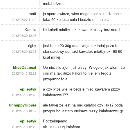
metabolizmu
matt
ja sporo cwicze, wiec moge spokojnie dziennie
taka 50tke jesc cala i bedzie mi malo...
2012/08/27 11:10
Kamila
ile kalorii miałby taki kawałek pizzy bez sera?
2012/08/30 12:08
rigby
jest tu ze 20-30g sera, więc zakładając że to
standardowy ser taki kawałek miałby ok. 60-90
2012/08/30 13:28
kcal mniej
MissOatmeal
Oo nie, nie zjem już pizzy. W ogóle jak wiem, że
coś ma tak dużo kalorii to nie jem tego z
2012/10/13 12:29
przyjemnością
epileptyk
a czy ktos wie ile bedzie miec kawałem pizzy
kalafioroweJ??
2012/10/13 12:40
UnhappyHippie
ale takiej że jest na niej kalafior czy jaka? podaj
przepis bo jestem ciekawa pizzy kalafiorowej ;p
2012/10/13 18:07
epileptyk
Potrzebujemy:
ok. 700-800g kalafiora
2012/10/18 12:20