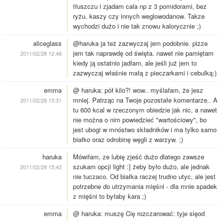
tłuszczu i zjadam cala np z 3 pomidorami, bez
ryżu, kaszy czy innych weglowodanow. Takze
wychodzi dużo i nie tak znowu kalorycznie ;)
aliceglass
@haruka ja też zazwyczaj jem podobnie. pizze
jem tak naprawdę od święta. nawet nie pamiętam
2011/02/28 12:48
kiedy ją ostatnio jadłam, ale jeśli już jem to
zazwyczaj właśnie małą z pieczarkami i cebulką:)
emma
@ haruka: pół kilo?! wow.. myślałam, że jesz
mniej. Patrząc na Twoje pozostałe komentarze.. A
2011/02/28 15:31
tu 600 kcal w rzeczonym obiedzie jak nic, a nawet
nie można o nim powiedzieć "wartościowy", bo
jest ubogi w mnóstwo składników i ma tylko samo
białko oraz odrobinę węgli z warzyw. ;)
haruka
Mówiłam, ze lubię zjeść dużo dlatego zawsze
szukam opcji light :] żeby było dużo, ale jednak
2011/02/28 15:42
nie tuczaco. Od białka raczej trudno utyc, ale jest
potrzebne do utrzymania mięśni - dla mnie spadek
z mięśni to byłaby kara ;)
emma
@ haruka: muszę Cię rozczarować: tyje sięod