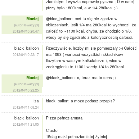
ziarnistym i wyszła naprawdę pyszna ;-D w całej
pizzy było 1800kcal, a w 1/4 280kcal ;-)
Maciej
@blac_balloon: coś tu się nie zgadza w
obliczeniach, jeśli 1/4 ma 280kcal to wychodzi, że
[autor ilewazy.pl]
całość to ~1100 kcal, chyba, że chodziło o 1/6,
2012/04/10 20:47
wtedy by się zgadzało z kalorycznością całości.
black_balloon
Rzeczywiście, liczby mi się pomieszały ;-) Całość
ma 1093 ( wartości wszystkich składników
2012/04/10 22:17
liczyłam w waszym kalkulatorze ), więc w
zaokrągleniu to 1100 i wtedy 1/4 to 280kcal
Maciej
@black_balloon: o, teraz ma to sens ;)
[autor ilewazy.pl]
2012/04/10 22:25
iza
black_ballon: a moze podasz przepis?
2012/04/11 08:24
black_balloon
Pizza pełnoziarnista
2012/04/11 21:05
Ciasto:
15dag mąki pełnoziarnistej żytniej