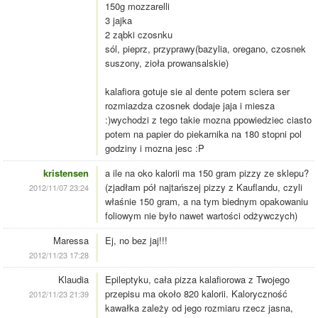
150g mozzarelli
3 jajka
2 ząbki czosnku
sól, pieprz, przyprawy(bazylia, oregano, czosnek
suszony, zioła prowansalskie)
kalafiora gotuje sie al dente potem sciera ser
rozmiazdza czosnek dodaje jaja i miesza
:)wychodzi z tego takie mozna ppowiedziec ciasto
potem na papier do piekarnika na 180 stopni pol
godziny i mozna jesc :P
kristensen
a ile na oko kalorii ma 150 gram pizzy ze sklepu?
(zjadłam pół najtańszej pizzy z Kauflandu, czyli
2012/11/07 23:24
właśnie 150 gram, a na tym biednym opakowaniu
foliowym nie było nawet wartości odżywczych)
Maressa
Ej, no bez jaj!!!
2012/11/23 17:28
Klaudia
Epileptyku, cała pizza kalafiorowa z Twojego
przepisu ma około 820 kalorii. Kaloryczność
2012/11/23 21:39
kawałka zależy od jego rozmiaru rzecz jasna,