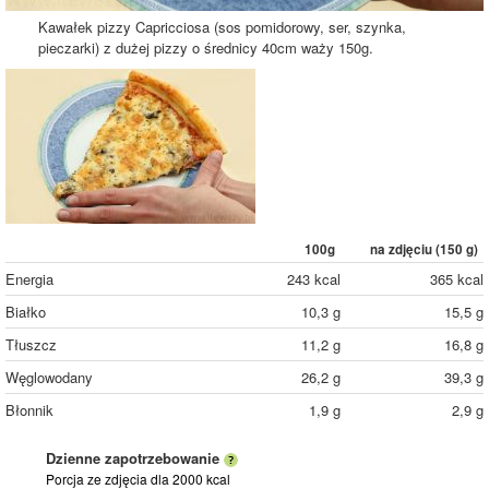
Kawałek pizzy Capricciosa (sos pomidorowy, ser, szynka,
pieczarki) z dużej pizzy o średnicy 40cm waży 150g.
100g
na zdjęciu (
150
g)
Energia
243 kcal
365 kcal
Białko
10,3 g
15,5 g
Tłuszcz
11,2 g
16,8 g
Węglowodany
26,2 g
39,3 g
Błonnik
1,9 g
2,9 g
Dzienne zapotrzebowanie
Porcja ze zdjęcia
dla 2000 kcal