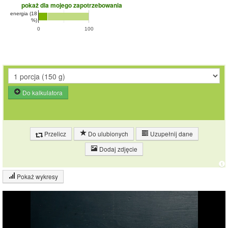
pokaż dla mojego zapotrzebowania
energia (18
%)
0
100
Do kalkulatora
Przelicz
Do ulubionych
Uzupełnij dane
Dodaj zdjęcie
Pokaż wykresy
Wykres składu produktu
Białko (10%)
Tłuszcz (11%)
Węglowodany
11.1%