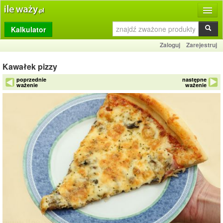
Kalkulator
Produkty
Zaloguj
Zarejestruj
Dziennik
Kawałek pizzy
Przelicznik
poprzednie
następne
ważenie
ważenie
Porównywarka
Porady
Słownik
O stronie
Kontakt