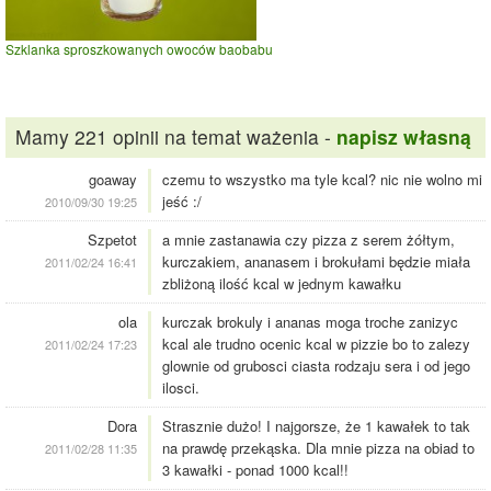
Szklanka sproszkowanych owoców baobabu
Mamy 221 opinii na temat ważenia -
napisz własną
goaway
czemu to wszystko ma tyle kcal? nic nie wolno mi
jeść :/
2010/09/30 19:25
Szpetot
a mnie zastanawia czy pizza z serem żółtym,
kurczakiem, ananasem i brokułami będzie miała
2011/02/24 16:41
zbliżoną ilość kcal w jednym kawałku
ola
kurczak brokuly i ananas moga troche zanizyc
kcal ale trudno ocenic kcal w pizzie bo to zalezy
2011/02/24 17:23
glownie od grubosci ciasta rodzaju sera i od jego
ilosci.
Dora
Strasznie dużo! I najgorsze, że 1 kawałek to tak
na prawdę przekąska. Dla mnie pizza na obiad to
2011/02/28 11:35
3 kawałki - ponad 1000 kcal!!