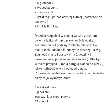
5-6 g drożdży
1 łyżeczka cukru
szczypta soli
2 łyżki mąki pełnoziarnistej żytniej ( potrzebne do
zaczynu )
1 i 1/2 łyżki oliwy
Drożdże rozpuścić w ciepłej wodzie z cukrem i
dwiema łyżkami mąki, przykryć ściereczką i
zostawić na pół godziny w ciepłe miejsce. Do
reszty mąki dodać sól, zaczyn z drożdży i oliwę.
Zagnieść ciasto i odstawić na 2 godziny (
niekoniecznie, ja nie robię tak zawsze ). Blachę (
w moim przypadku małą okrągłą blachę do pizzy )
lekko natłuścić oliwą i wyłożyć ciasto.
Ponakłuwać widelcem. Jeśli chodzi o nadzienie do
pizzy to ja wykorzystałam:
3 łyżki ketchupu
5 pieczarek
60g szynki z piersi indyka
65g cebuli