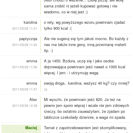
sama zrobić ni jeżeli kupować gotową i nie
wiadomo, co w niej jest :)
karolina
o rety, wg powyższego wzoru powinnam zjadać
tylko 900 kcal :(
2011/05/28 11:21
papryczqa
Ale nie sugeruj się tym jakoś mocno. Bo każdy z
nas ma także inne geny, inną przemianę materii
2011/05/28 11:24
itp. :)
emma
A ja 1450. Bzdura, uczę się i jako osoba
dojrzewająca powinnam jeść nawet o 1000 kcal
2011/05/28 11:56
więcej. I jem - i utrzymuję wagę.
emma
swoją droga.. karolina, ważysz 40 kg? czy mniej?
;>
2011/05/28 11:57
Alex
Mi wyszło, że powinnam jeść 820. Ja też na
pewno jem sporo więcej i wcale nie jem zdrowych
2011/05/28 12:38
rzeczy, bo ostatnio zauważyłam, że zjadam po
tabliczce czekolady dziennie, a waga mi spada.
Maciej
Temat z zapotrzebowaniem jest skomplikowany,