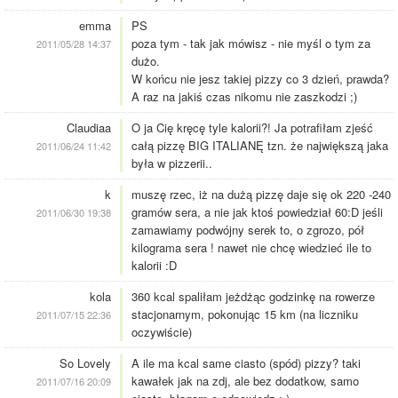
emma
PS
poza tym - tak jak mówisz - nie myśl o tym za
2011/05/28 14:37
dużo.
W końcu nie jesz takiej pizzy co 3 dzień, prawda?
A raz na jakiś czas nikomu nie zaszkodzi ;)
Claudiaa
O ja Cię kręcę tyle kalorii?! Ja potrafiłam zjeść
całą pizzę BIG ITALIANĘ tzn. że największą jaka
2011/06/24 11:42
była w pizzerii..
k
muszę rzec, iż na dużą pizzę daje się ok 220 -240
gramów sera, a nie jak ktoś powiedział 60:D jeśli
2011/06/30 19:38
zamawiamy podwójny serek to, o zgrozo, pół
kilograma sera ! nawet nie chcę wiedzieć ile to
kalorii :D
kola
360 kcal spaliłam jeżdżąc godzinkę na rowerze
stacjonarnym, pokonując 15 km (na liczniku
2011/07/15 22:36
oczywiście)
So Lovely
A ile ma kcal same ciasto (spód) pizzy? taki
kawałek jak na zdj, ale bez dodatkow, samo
2011/07/16 20:09