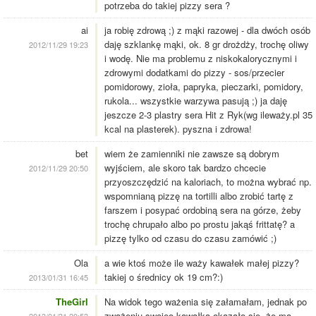
potrzeba do takiej pizzy sera ?
ai
ja robię zdrową ;) z mąki razowej - dla dwóch osób
daję szklankę mąki, ok. 8 gr drożdży, trochę oliwy
2012/11/29 19:23
i wodę. Nie ma problemu z niskokalorycznymi i
zdrowymi dodatkami do pizzy - sos/przecier
pomidorowy, zioła, papryka, pieczarki, pomidory,
rukola... wszystkie warzywa pasują ;) ja daję
jeszcze 2-3 plastry sera Hit z Ryk(wg ileważy.pl 35
kcal na plasterek). pyszna i zdrowa!
bet
wiem że zamienniki nie zawsze są dobrym
wyjściem, ale skoro tak bardzo chcecie
2012/11/29 20:50
przyoszczędzić na kaloriach, to można wybrać np.
wspomnianą pizzę na tortilli albo zrobić tartę z
farszem i posypać ordobiną sera na górze, żeby
trochę chrupało albo po prostu jakąś frittatę? a
pizzę tylko od czasu do czasu zamówić ;)
Ola
a wie ktoś może ile waży kawałek małej pizzy?
takiej o średnicy ok 19 cm?:)
2013/01/31 16:45
TheGirl
Na widok tego ważenia się załamałam, jednak po
zważeniu swojeo kawałka okazało się, że ma