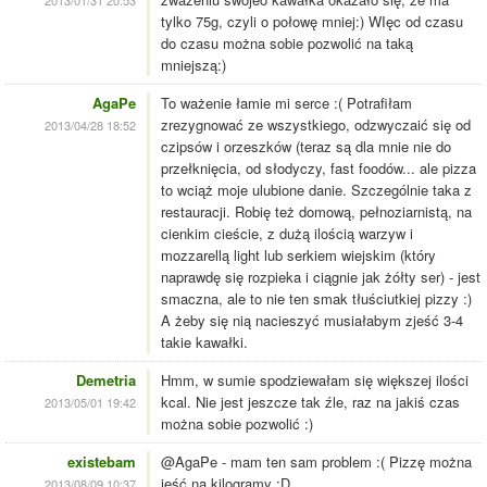
2013/01/31 20:53
tylko 75g, czyli o połowę mniej:) WIęc od czasu
do czasu można sobie pozwolić na taką
mniejszą:)
AgaPe
To ważenie łamie mi serce :( Potrafiłam
zrezygnować ze wszystkiego, odzwyczaić się od
2013/04/28 18:52
czipsów i orzeszków (teraz są dla mnie nie do
przełknięcia, od słodyczy, fast foodów... ale pizza
to wciąż moje ulubione danie. Szczególnie taka z
restauracji. Robię też domową, pełnoziarnistą, na
cienkim cieście, z dużą ilością warzyw i
mozzarellą light lub serkiem wiejskim (który
naprawdę się rozpieka i ciągnie jak żółty ser) - jest
smaczna, ale to nie ten smak tłuściutkiej pizzy :)
A żeby się nią nacieszyć musiałabym zjeść 3-4
takie kawałki.
Demetria
Hmm, w sumie spodziewałam się większej ilości
kcal. Nie jest jeszcze tak źle, raz na jakiś czas
2013/05/01 19:42
można sobie pozwolić :)
existebam
@AgaPe - mam ten sam problem :( Pizzę można
jeść na kilogramy :D
2013/08/09 10:37