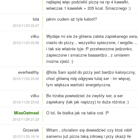
najlepiej więc podzielić pizzę na np 4 kawałki,
wówczas 1 kawałek = 205 kcal. Smacznego :)
lola
jakim cudem aż tyle kalorii?
2012/11/23 22:47
vilku
Wydaje mi sie że główna zaleta zapiekanego sera,
ciasto do pizzy... wszystko spieczone, i wogóle....
2012/11/23 22:56
i tak sie właśnie tyje :P przetworzone jedzonko,
zapieczone i smaczne baaaardzo , z umiarem
można zjeść :)
everhealthy
@lola Sam spód do pizzy jest bardzo kaloryczny,
choć główną rolę odgrywa tutaj ser - im więcej,
2012/11/23 23:00
tym większa wartość energetyczna.
vilku
Bo trzeba powiedzieć że zwykły ser, a ser
zapiekany (tak jak napizzy) to duża różnica :)
2012/11/23 23:02
MissOatmeal
O lol, ile białka jak na takie coś :P
2012/11/26 21:23
Grzesiek
Witam , chciałem się dowiedzieć czy ktoś robił
samemu już pizze taką zdrową i przy okazji ile
2012/11/29 19:16