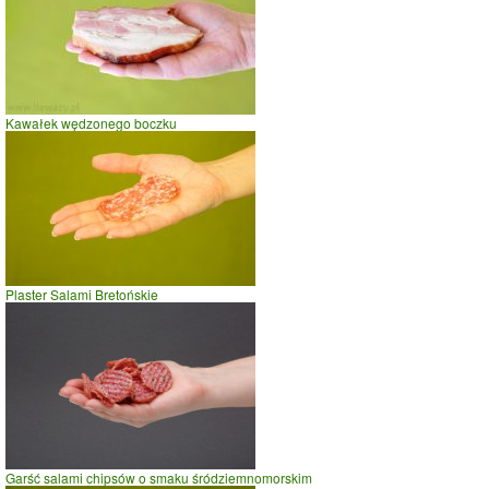
prowadzenie samochodu
0.0
2.5
5.0
czas w minutach
Kawałek wędzonego boczku
Plaster Salami Bretońskie
Garść salami chipsów o smaku śródziemnomorskim