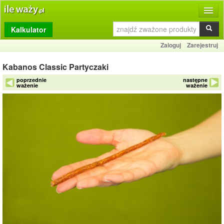
Kalkulator
Produkty
Zaloguj
Zarejestruj
Dziennik
Kabanos Classic Partyczaki
Przelicznik
poprzednie
następne
ważenie
ważenie
Porównywarka
Porady
Słownik
O stronie
Kontakt