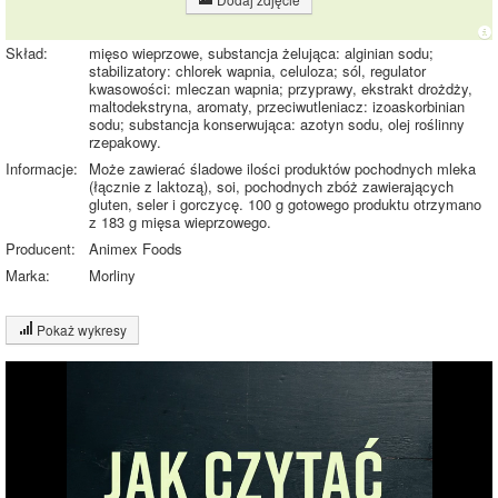
Skład:
mięso wieprzowe, substancja żelująca: alginian sodu;
stabilizatory: chlorek wapnia, celuloza; sól, regulator
kwasowości: mleczan wapnia; przyprawy, ekstrakt drożdży,
maltodekstryna, aromaty, przeciwutleniacz: izoaskorbinian
sodu; substancja konserwująca: azotyn sodu, olej roślinny
rzepakowy.
Informacje:
Może zawierać śladowe ilości produktów pochodnych mleka
(łącznie z laktozą), soi, pochodnych zbóż zawierających
gluten, seler i gorczycę. 100 g gotowego produktu otrzymano
z 183 g mięsa wieprzowego.
Producent:
Animex Foods
Marka:
Morliny
Pokaż wykresy
Wykres składu produktu
Białko (30%)
Tłuszcz (41%)
Węglowodany
27%
30%
(2%)
Pozostałe (27%)