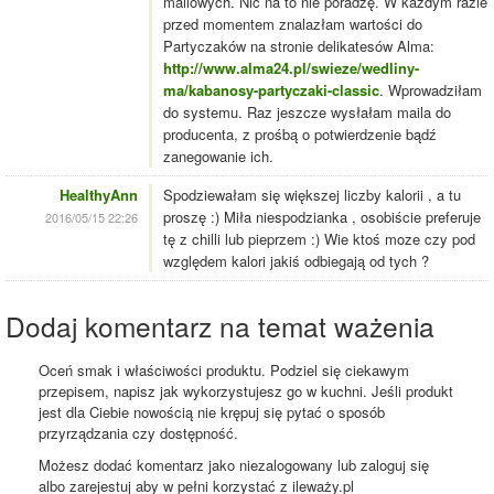
mailowych. Nic na to nie poradzę. W każdym razie
przed momentem znalazłam wartości do
Partyczaków na stronie delikatesów Alma:
http://www.alma24.pl/swieze/wedliny-
ma/kabanosy-partyczaki-classic
. Wprowadziłam
do systemu. Raz jeszcze wysłałam maila do
producenta, z prośbą o potwierdzenie bądź
zanegowanie ich.
HealthyAnn
Spodziewałam się większej liczby kalorii , a tu
proszę :) Miła niespodzianka , osobiście preferuje
2016/05/15 22:26
tę z chilli lub pieprzem :) Wie ktoś moze czy pod
względem kalori jakiś odbiegają od tych ?
Dodaj komentarz na temat ważenia
Oceń smak i właściwości produktu. Podziel się ciekawym
przepisem, napisz jak wykorzystujesz go w kuchni. Jeśli produkt
jest dla Ciebie nowością nie krępuj się pytać o sposób
przyrządzania czy dostępność.
Możesz dodać komentarz jako niezalogowany lub zaloguj się
albo zarejestuj aby w pełni korzystać z ileważy.pl