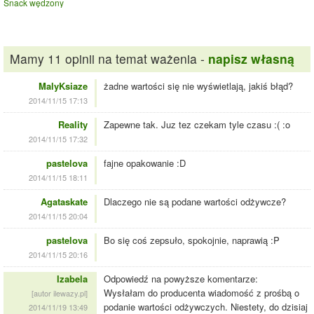
Snack wędzony
Mamy 11 opinii na temat ważenia -
napisz własną
MalyKsiaze
żadne wartości się nie wyświetlają, jakiś błąd?
2014/11/15 17:13
Reality
Zapewne tak. Juz tez czekam tyle czasu :( :o
2014/11/15 17:32
pastelova
fajne opakowanie :D
2014/11/15 18:11
Agataskate
Dlaczego nie są podane wartości odżywcze?
2014/11/15 20:04
pastelova
Bo się coś zepsuło, spokojnie, naprawią :P
2014/11/15 20:16
Izabela
Odpowiedź na powyższe komentarze:
Wysłałam do producenta wiadomość z prośbą o
[autor ilewazy.pl]
podanie wartości odżywczych. Niestety, do dzisiaj
2014/11/19 13:49