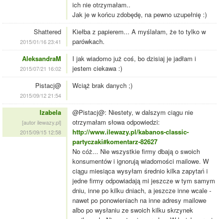
ich nie otrzymałam..
Jak je w końcu zdobędę, na pewno uzupełnię :)
Shattered
Kiełba z papierem... A myślałam, że to tylko w
parówkach.
2015/01/16 23:41
AleksandraM
I jak wiadomo już coś, bo dzisiaj je jadłam i
jestem ciekawa :)
2015/07/21 16:02
Pistacj@
Wciąż brak danych ;)
2015/09/12 21:54
Izabela
@Pistacj@: Niestety, w dalszym ciągu nie
otrzymałam słowa odpowiedzi:
[autor ilewazy.pl]
http://www.ilewazy.pl/kabanos-classic-
2015/09/15 12:58
partyczaki#komentarz-82627
No cóż... Nie wszystkie firmy dbają o swoich
konsumentów i ignorują wiadomości mailowe. W
ciągu miesiąca wysyłam średnio kilka zapytań i
jedne firmy odpowiadają mi jeszcze w tym samym
dniu, inne po kilku dniach, a jeszcze inne wcale -
nawet po ponowieniach na inne adresy mailowe
albo po wysłaniu ze swoich kilku skrzynek