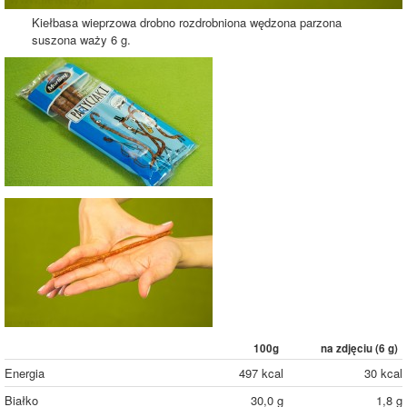
Kiełbasa wieprzowa drobno rozdrobniona wędzona parzona
suszona waży 6 g.
100g
na zdjęciu (
6
g)
Energia
497 kcal
30 kcal
Białko
30,0 g
1,8 g