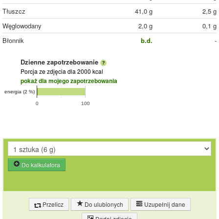
Tłuszcz
41,0 g
2,5 g
Węglowodany
2,0 g
0,1 g
Błonnik
b.d.
-
Dzienne zapotrzebowanie
Porcja ze zdjęcia
dla 2000 kcal
pokaż dla mojego zapotrzebowania
energia (2 %)
0
100
Do kalkulatora
Przelicz
Do ulubionych
Uzupełnij dane
Dodaj zdjęcie