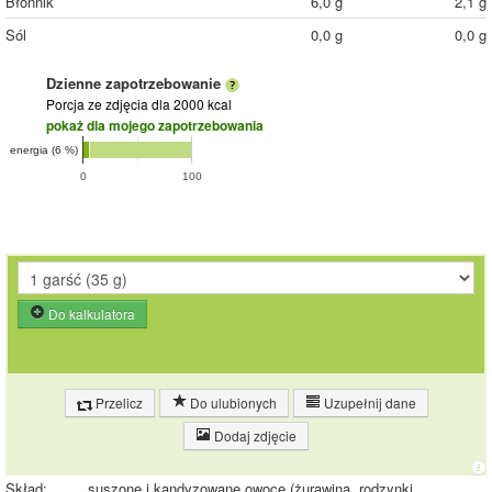
Błonnik
6,0 g
2,1 g
Sól
0,0 g
0,0 g
Dzienne zapotrzebowanie
Porcja ze zdjęcia
dla 2000 kcal
pokaż dla mojego zapotrzebowania
energia (6 %)
0
100
Do kalkulatora
Przelicz
Do ulubionych
Uzupełnij dane
Dodaj zdjęcie
Skład:
suszone i kandyzowane owoce (żurawina, rodzynki,