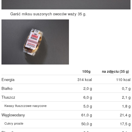
Garść miksu suszonych owoców waży 35 g.
100g
na zdjęciu (
35
g)
Energia
314 kcal
110 kcal
Białko
2,0 g
0,7 g
Tłuszcz
6,0 g
2,1 g
Kwasy tłuszczowe nasycone
5,0 g
1,8 g
Węglowodany
61,0 g
21,4 g
Cukry proste
50,0 g
17,5 g