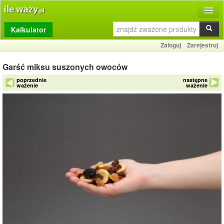
Kalkulator
Produkty
Zaloguj
Zarejestruj
Dziennik
Garść miksu suszonych owoców
Przelicznik
poprzednie
następne
ważenie
ważenie
Porównywarka
Porady
Słownik
O stronie
Kontakt