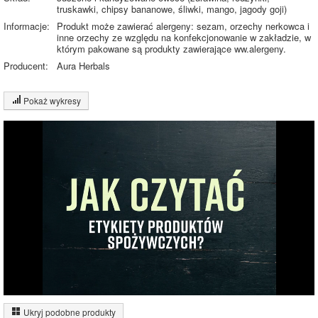
truskawki, chipsy bananowe, śliwki, mango, jagody goji)
Informacje:
Produkt może zawierać alergeny: sezam, orzechy nerkowca i
inne orzechy ze względu na konfekcjonowanie w zakładzie, w
którym pakowane są produkty zawierające ww.alergeny.
Producent:
Aura Herbals
Pokaż wykresy
Wykres składu produktu
Białko (2%)
Tłuszcz (6%)
Węglowodany
31%
(61%)
Pozostałe (31%)
61%
Wykres źródeł energii produktu
Energia z białek
(3%)
Ukryj podobne produkty