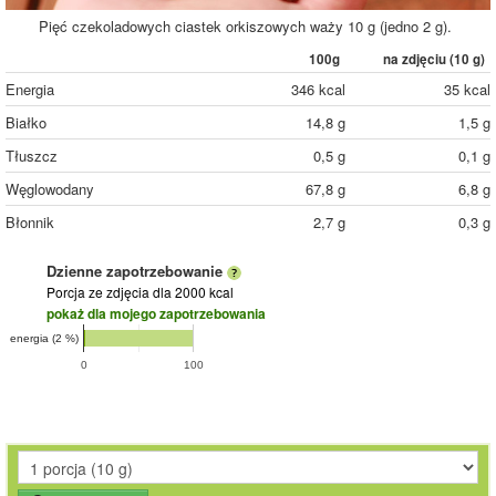
Pięć czekoladowych ciastek orkiszowych waży 10 g (jedno 2 g).
100g
na zdjęciu (
10
g)
Energia
346 kcal
35 kcal
Białko
14,8 g
1,5 g
Tłuszcz
0,5 g
0,1 g
Węglowodany
67,8 g
6,8 g
Błonnik
2,7 g
0,3 g
Dzienne zapotrzebowanie
Porcja ze zdjęcia
dla 2000 kcal
pokaż dla mojego zapotrzebowania
energia (2 %)
0
100