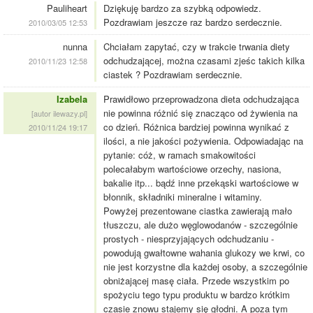
Pauliheart
Dziękuję bardzo za szybką odpowiedz.
Pozdrawiam jeszcze raz bardzo serdecznie.
2010/03/05 12:53
nunna
Chciałam zapytać, czy w trakcie trwania diety
odchudzającej, można czasami zjeśc takich kilka
2010/11/23 12:58
ciastek ? Pozdrawiam serdecznie.
Izabela
Prawidłowo przeprowadzona dieta odchudzająca
nie powinna różnić się znacząco od żywienia na
[autor ilewazy.pl]
co dzień. Różnica bardziej powinna wynikać z
2010/11/24 19:17
ilości, a nie jakości pożywienia. Odpowiadając na
pytanie: cóż, w ramach smakowitości
polecałabym wartościowe orzechy, nasiona,
bakalie itp... bądź inne przekąski wartościowe w
błonnik, składniki mineralne i witaminy.
Powyżej prezentowane ciastka zawierają mało
tłuszczu, ale dużo węglowodanów - szczególnie
prostych - niesprzyjających odchudzaniu -
powodują gwałtowne wahania glukozy we krwi, co
nie jest korzystne dla każdej osoby, a szczególnie
obniżającej masę ciała. Przede wszystkim po
spożyciu tego typu produktu w bardzo krótkim
czasie znowu stajemy się głodni. A poza tym