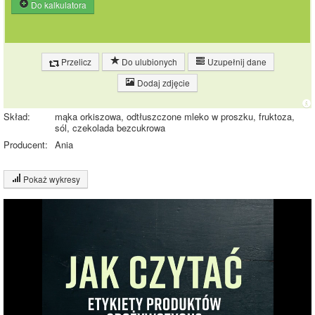
Do kalkulatora
Przelicz
Do ulubionych
Uzupełnij dane
Dodaj zdjęcie
Skład:
mąka orkiszowa, odtłuszczone mleko w proszku, fruktoza,
sól, czekolada bezcukrowa
Producent:
Ania
Pokaż wykresy
Wykres składu produktu
Białko (15%)
Tłuszcz (1%)
14.9%
16.8%
Węglowodany
(68%)
Pozostałe (17%)
67.3%