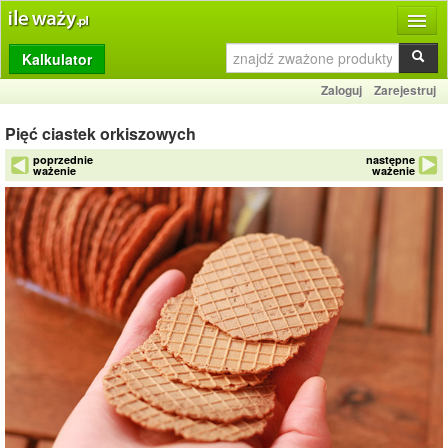
Kalkulator
Produkty
Zaloguj
Zarejestruj
Dziennik
Pięć ciastek orkiszowych
Przelicznik
poprzednie
następne
ważenie
ważenie
Porównywarka
Porady
Słownik
O stronie
Kontakt