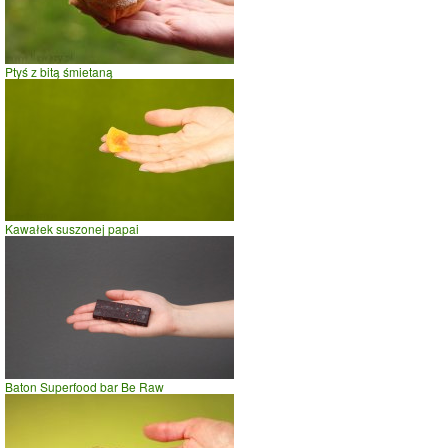
czas w minutach
Ptyś z bitą śmietaną
Kawałek suszonej papai
Baton Superfood bar Be Raw