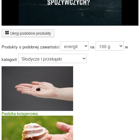
Wykres źródeł energii produktu
Energia z białek
(18%)
Ukryj podobne produkty
18%
Energia z
tłuszczów (1%)
Produkty o podobnej zawartości
na
w
Energia z
węglowodanów
(81%)
kategorii
81%
Czas potrzebny na spalenie porcji ze zdjęcia
dla osoby o
wadze
70
kg -
zobacz dla swojej wagi
jazda na rowerze
Pastylka kolagenowa
szybki taniec,trucht
spacer
prasowanie
prowadzenie samochodu
0
5
10