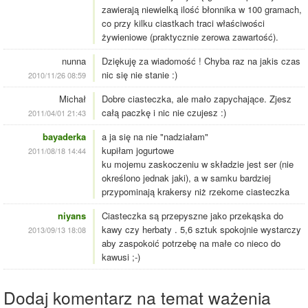
zawierają niewielką ilość błonnika w 100 gramach,
co przy kilku ciastkach traci właściwości
żywieniowe (praktycznie zerowa zawartość).
nunna
Dziękuję za wiadomość ! Chyba raz na jakis czas
nic się nie stanie :)
2010/11/26 08:59
Michał
Dobre ciasteczka, ale mało zapychające. Zjesz
całą paczkę i nic nie czujesz :)
2011/04/01 21:43
bayaderka
a ja się na nie "nadziałam"
kupiłam jogurtowe
2011/08/18 14:44
ku mojemu zaskoczeniu w składzie jest ser (nie
określono jednak jaki), a w samku bardziej
przypominają krakersy niż rzekome ciasteczka
niyans
Ciasteczka są przepyszne jako przekąska do
kawy czy herbaty . 5,6 sztuk spokojnie wystarczy
2013/09/13 18:08
aby zaspokoić potrzebę na małe co nieco do
kawusi ;-)
Dodaj komentarz na temat ważenia