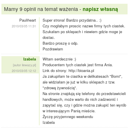
Mamy 9 opinii na temat ważenia -
napisz własną
Pauliheart
Super strona! Bardzo przydatna.. :)
Czy mogłabym proscic nazwe firmy tych ciastek.
2010/03/05 11:31
Szukałam po sklepach i niewiem gdzie moge je
dostac.
Bardzo proszę o odp.
Pozdrawiam
Izabela
Witam serdecznie :)
Producentem tych ciastek jest firma Ania.
[autor ilewazy.pl]
Link do strony: http://bioania.pl
2010/03/05 12:12
Ja zakupiłam te ciastka w delikatesach "Bomi",
ale widziałam je już w kilku sklepach z tzw.
"zdrową żywnością".
Na stronie znajdują się telefony do przedstawicieli
handlowych, może warto do nich zadzwonić i
zapytać się, czy i gdzie można zakupić ten wyrób
w interesującym Panią mieście.
Życzę przyjemnego weekendu
Izabela