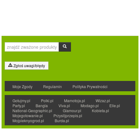
Zgłoś uwagi/błędy
Moje Zgody
Regulamin
Polityka Prywatności
Gotujmy.pl
Polki.pl
Mamotoja.pl
Wizaz.pl
Party.pl
Bangla
Viva.pl
Modago.pl
Elle.pl
National-Geographic.pl
Glamour.pl
Kobieta.pl
Mojegotowanie.pl
Przyslijprzepis.pl
Mojpieknyogrod.pl
Burda.pl