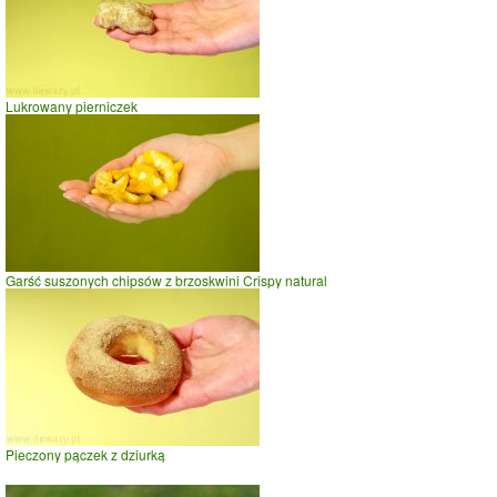
Lukrowany pierniczek
Garść suszonych chipsów z brzoskwini Crispy natural
Pieczony pączek z dziurką