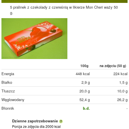
5 pralinek z czekolady z czereśnią w likierze Mon Cheri waży 50
g.
100g
na zdjęciu (
50
g)
Energia
448 kcal
224 kcal
Białko
2,9 g
1,5 g
Tłuszcz
20,0 g
10,0 g
Węglowodany
52,4 g
26,2 g
Błonnik
b.d.
-
Dzienne zapotrzebowanie
Porcja ze zdjęcia
dla 2000 kcal