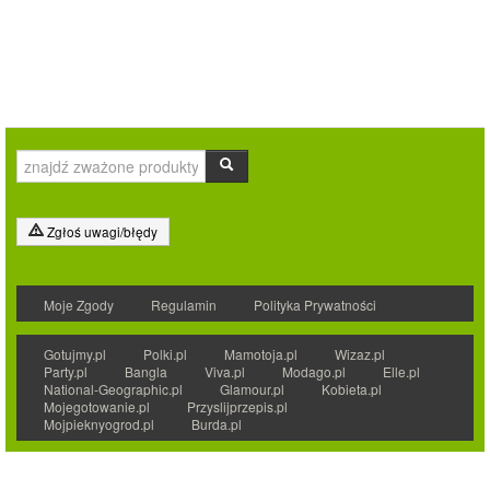
Zgłoś uwagi/błędy
Moje Zgody
Regulamin
Polityka Prywatności
Gotujmy.pl
Polki.pl
Mamotoja.pl
Wizaz.pl
Party.pl
Bangla
Viva.pl
Modago.pl
Elle.pl
National-Geographic.pl
Glamour.pl
Kobieta.pl
Mojegotowanie.pl
Przyslijprzepis.pl
Mojpieknyogrod.pl
Burda.pl