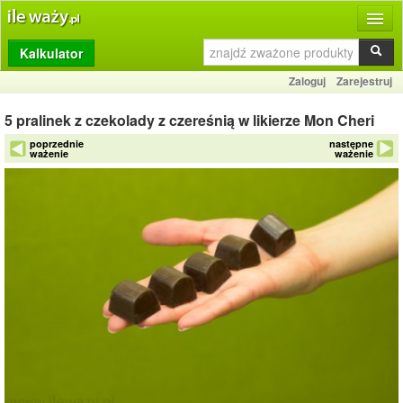
Kalkulator
Produkty
Zaloguj
Zarejestruj
Dziennik
5 pralinek z czekolady z czereśnią w likierze Mon Cheri
Przelicznik
poprzednie
następne
ważenie
ważenie
Porównywarka
Porady
Słownik
O stronie
Kontakt