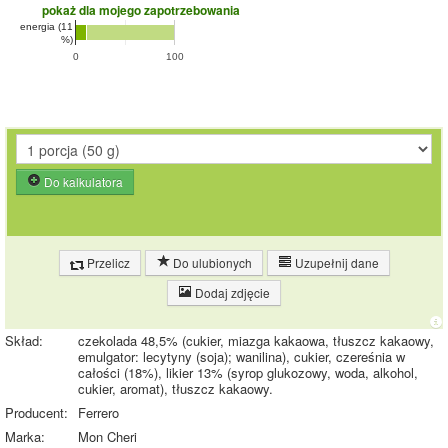
pokaż dla mojego zapotrzebowania
energia (11
%)
0
100
Do kalkulatora
Przelicz
Do ulubionych
Uzupełnij dane
Dodaj zdjęcie
Skład:
czekolada 48,5% (cukier, miazga kakaowa, tłuszcz kakaowy,
emulgator: lecytyny (soja); wanilina), cukier, czereśnia w
całości (18%), likier 13% (syrop glukozowy, woda, alkohol,
cukier, aromat), tłuszcz kakaowy.
Producent:
Ferrero
Marka:
Mon Cheri