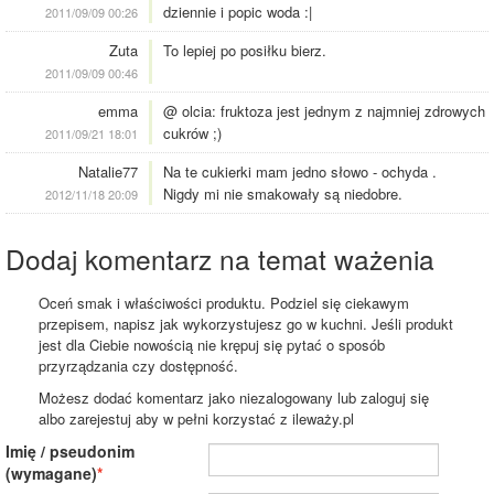
dziennie i popic woda :|
2011/09/09 00:26
Zuta
To lepiej po posiłku bierz.
2011/09/09 00:46
emma
@ olcia: fruktoza jest jednym z najmniej zdrowych
cukrów ;)
2011/09/21 18:01
Natalie77
Na te cukierki mam jedno słowo - ochyda .
Nigdy mi nie smakowały są niedobre.
2012/11/18 20:09
Dodaj komentarz na temat ważenia
Oceń smak i właściwości produktu. Podziel się ciekawym
przepisem, napisz jak wykorzystujesz go w kuchni. Jeśli produkt
jest dla Ciebie nowością nie krępuj się pytać o sposób
przyrządzania czy dostępność.
Możesz dodać komentarz jako niezalogowany lub zaloguj się
albo zarejestuj aby w pełni korzystać z ileważy.pl
Imię / pseudonim
(wymagane)