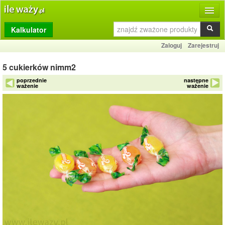
Kalkulator
Produkty
Zaloguj
Zarejestruj
Dziennik
5 cukierków nimm2
Przelicznik
poprzednie
następne
ważenie
ważenie
Porównywarka
Porady
Słownik
O stronie
Kontakt