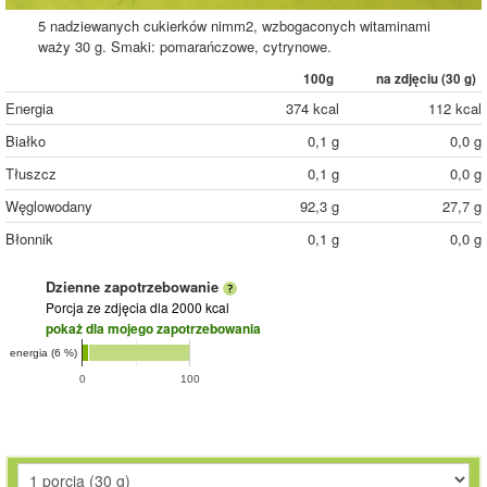
5 nadziewanych cukierków nimm2, wzbogaconych witaminami
waży 30 g. Smaki: pomarańczowe, cytrynowe.
100g
na zdjęciu (
30
g)
Energia
374 kcal
112 kcal
Białko
0,1 g
0,0 g
Tłuszcz
0,1 g
0,0 g
Węglowodany
92,3 g
27,7 g
Błonnik
0,1 g
0,0 g
Dzienne zapotrzebowanie
Porcja ze zdjęcia
dla 2000 kcal
pokaż dla mojego zapotrzebowania
energia (6 %)
0
100