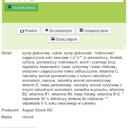
Do kalkulatora
Przelicz
Do ulubionych
Uzupełnij dane
Dodaj zdjęcie
Skład:
syrop glukozowy, cukier, syrop glukozowo - fruktozowy*,
zagęszczone soki owocowe 1,3 %** (z pomarańczy, limetek,
cytryny, pomaranczy malinowych, aronii i czarnego bzu),
regulatory kwasowości: kwas cytrynowy i kwas mlekowy,
słodzone i zagęszczone mleko odtłuszczone, witamina C,
naturalny aromat pomarańczowy z innymi naturalnymi
aromatami, niacyna, naturalny aromat pomarańczowy,
witamin E, kwas pantotenowy, naturalny aromat cytrynowy z
innymi naturalnymi aromatami, serwatka w proszku, witamina
B2, witamina B1, witamina B6, kwas foliowy, witamina B12. *
odpowiada 30 % dekstrozy dodanej do nadzienia; **
odpowiada 5 % soku owocowego w cukierku.
Producent:
August Storck KG
Marka:
nimm2