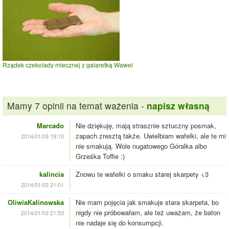
Rządek czekolady mlecznej z galaretką Wawel
Mamy 7 opinii na temat ważenia -
napisz własną
Marcado
Nie dziękuję, mają strasznie sztuczny posmak,
zapach zresztą także. Uwielbiam wafelki, ale te mi
2014/01/03 19:10
nie smakują. Wole nugatowego Góralka albo
Grześka Toffie :)
kalincia
Znowu te wafelki o smaku starej skarpety <3
2014/01/03 21:01
OliwiaKalinowska
Nie mam pojęcia jak smakuje stara skarpeta, bo
nigdy nie próbowałam, ale też uważam, że baton
2014/01/03 21:53
nie nadaje się do konsumpcji.