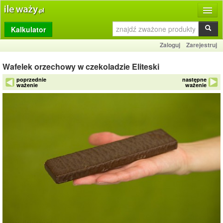
Kalkulator
Produkty
Zaloguj
Zarejestruj
Dziennik
Wafelek orzechowy w czekoladzie Eliteski
Przelicznik
poprzednie
następne
ważenie
ważenie
Porównywarka
Porady
Słownik
O stronie
Kontakt