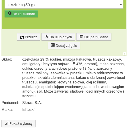
Do kalkulatora
Przelicz
Do ulubionych
Uzupełnij dane
Dodaj zdjęcie
Skład:
czekolada 29 % (cukier, miazga kakaowa, tłuszcz kakaowy,
emulgatory: lecytyna sojowa i E 476, aromat), mąka pszenna,
cukier, orzechy arachidowe prażone 13 %, utwardzony
tłuszcz roślinny, serwatka w proszku, mleko odtłuszczone w
proszku, skrobia ziemniaczana, kakao o obniżonej zawartości
tłuszczu, emulgator: lecytyna sojowa, olej roślinny,
substancje spulchniające (wodorowęglan sodu, wodorowęglan
amonu), sól. Może zawierać śladowe ilości innych orzechów i
sezamu.
Producent:
Skawa S.A.
Marka:
Eliteski
Pokaż wykresy