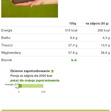
100g
na zdjęciu (
50
g)
Energia
515 kcal
258 kcal
Białko
8,6 g
4,3 g
Tłuszcz
27,0 g
13,5 g
Węglowodany
57,8 g
28,9 g
Błonnik
b.d.
-
Dzienne zapotrzebowanie
Porcja ze zdjęcia
dla 2000 kcal
pokaż dla mojego zapotrzebowania
energia (13
%)
0
100