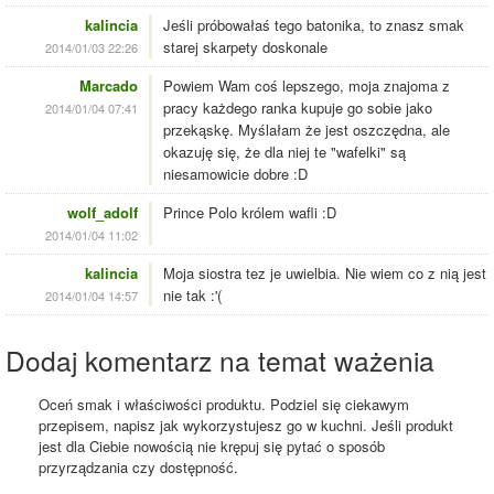
kalincia
Jeśli próbowałaś tego batonika, to znasz smak
starej skarpety doskonale
2014/01/03 22:26
Marcado
Powiem Wam coś lepszego, moja znajoma z
pracy każdego ranka kupuje go sobie jako
2014/01/04 07:41
przekąskę. Myślałam że jest oszczędna, ale
okazuję się, że dla niej te "wafelki" są
niesamowicie dobre :D
wolf_adolf
Prince Polo królem wafli :D
2014/01/04 11:02
kalincia
Moja siostra tez je uwielbia. Nie wiem co z nią jest
nie tak :'(
2014/01/04 14:57
Dodaj komentarz na temat ważenia
Oceń smak i właściwości produktu. Podziel się ciekawym
przepisem, napisz jak wykorzystujesz go w kuchni. Jeśli produkt
jest dla Ciebie nowością nie krępuj się pytać o sposób
przyrządzania czy dostępność.