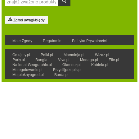
Zgłoś uwagi/błędy
Moje Zgody
Regulamin
Polityka Prywatności
Gotujmy.pl
Polki.pl
Mamotoja.pl
Wizaz.pl
Party.pl
Bangla
Viva.pl
Modago.pl
Elle.pl
National-Geographic.pl
Glamour.pl
Kobieta.pl
Mojegotowanie.pl
Przyslijprzepis.pl
Mojpieknyogrod.pl
Burda.pl