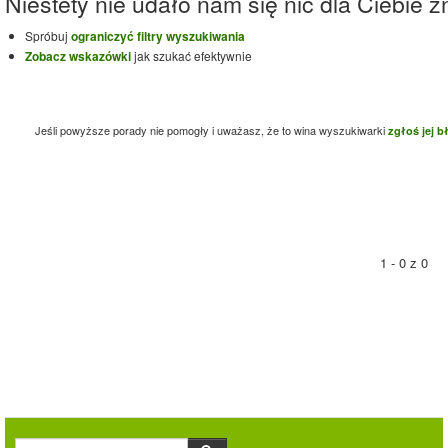
Niestety nie udało nam się nic dla Ciebie zn
Spróbuj
ograniczyć filtry wyszukiwania
Zobacz wskazówki
jak szukać efektywnie
Jeśli powyższe porady nie pomogły i uważasz, że to wina wyszukiwarki
zgłoś jej b
1 - 0 z 0