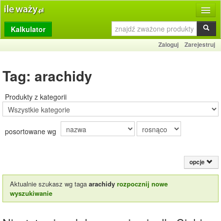
Kalkulator
Produkty
Zaloguj
Zarejestruj
Dziennik
Tag: arachidy
Przelicznik
Porównywarka
Produkty z kategorii
Porady
posortowane wg
Słownik
O stronie
opcje
Kontakt
Aktualnie szukasz wg taga
arachidy
rozpocznij nowe
wyszukiwanie