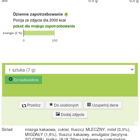
Sól
0,0 g
0,0 g
Dzienne zapotrzebowanie
Porcja ze zdjęcia
dla 2000 kcal
pokaż dla mojego zapotrzebowania
energia (2 %)
0
100
Do kalkulatora
Przelicz
Do ulubionych
Uzupełnij dane
Dodaj zdjęcie
Skład:
miazga kakaowa, cukier, tłuszcz MLECZNY, miód (3,0%),
MIGDAŁY (1,6%), tłuszcz kakaowy, emulgator (lecytyna
SOJOWA), białko JAJA *Masa kakaowa w czekoladzie