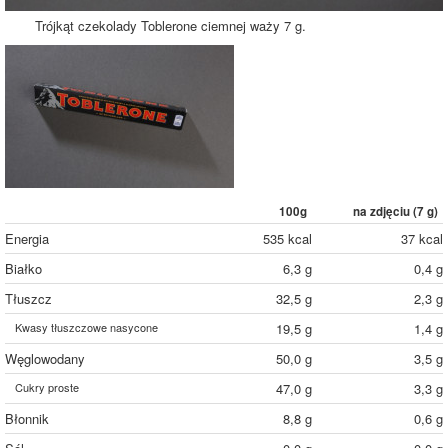
Trójkąt czekolady Toblerone ciemnej waży 7 g.
100g
na zdjęciu (
7
g)
Energia
535 kcal
37 kcal
Białko
6,3 g
0,4 g
Tłuszcz
32,5 g
2,3 g
Kwasy tłuszczowe nasycone
19,5 g
1,4 g
Węglowodany
50,0 g
3,5 g
Cukry proste
47,0 g
3,3 g
Błonnik
8,8 g
0,6 g