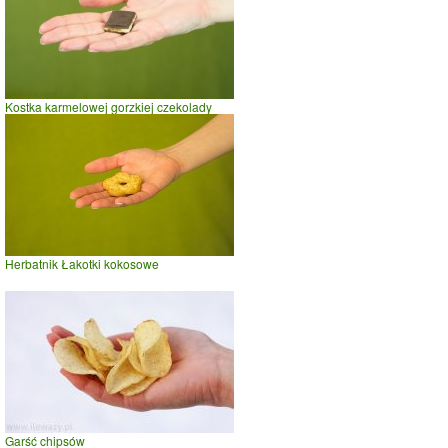
Kostka karmelowej gorzkiej czekolady
Herbatnik Łakotki kokosowe
Garść chipsów