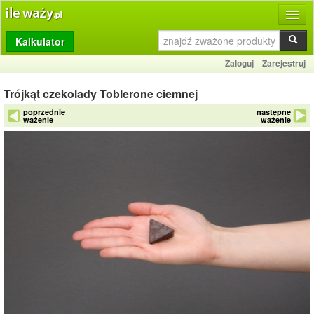
Kalkulator
Produkty
Zaloguj
Zarejestruj
Dziennik
Trójkąt czekolady Toblerone ciemnej
Przelicznik
poprzednie
następne
ważenie
ważenie
Porównywarka
Porady
Słownik
O stronie
Kontakt