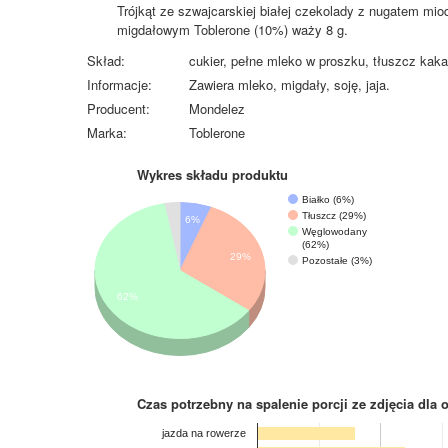
Trójkąt ze szwajcarskiej białej czekolady z nugatem mio
migdałowym Toblerone (10%) waży 8 g.
Skład:
cukier, pełne mleko w proszku, tłuszcz kakao
Informacje:
Zawiera mleko, migdały, soję, jaja.
Producent:
Mondelez
Marka:
Toblerone
Wykres składu produktu
Białko (6%)
Tłuszcz (29%)
6%
Węglowodany
(62%)
29%
Pozostałe (3%)
62%
Czas potrzebny na spalenie porcji ze zdjęcia
dla 
jazda na rowerze