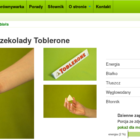
orównywarka
Porady
Słownik
O stronie
Kontakt
biała
 czekolady Toblerone
Energia
Białko
Tłuszcz
Węglowodany
Błonnik
Dzienne za
Porcja ze zd
pokaż dla m
energia (2 %)