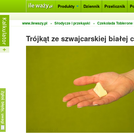
Produkty
Dziennik
Przelicznik
P
www.ilewazy.pl
»
Słodycze i przekąski
»
Czekolada Toblerone 
Trójkąt ze szwajcarskiej białej