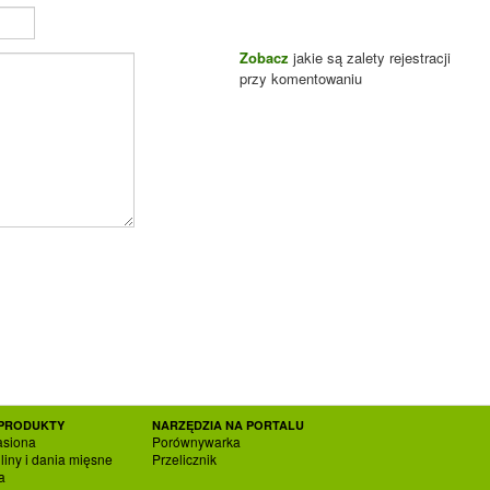
Zobacz
jakie są zalety rejestracji
przy komentowaniu
PRODUKTY
NARZĘDZIA NA PORTALU
asiona
Porównywarka
liny i dania mięsne
Przelicznik
a