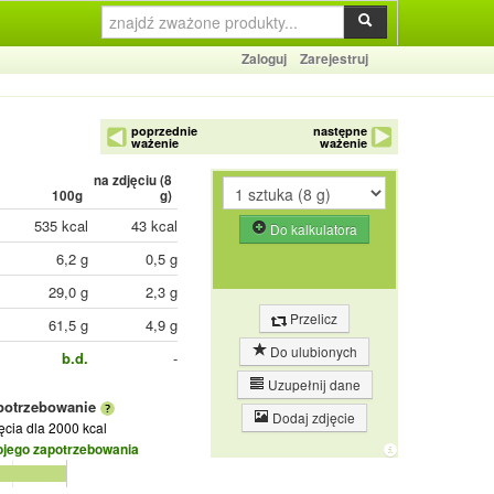
Zaloguj
Zarejestruj
poprzednie
następne
ważenie
ważenie
na zdjęciu (
8
100g
g)
535 kcal
43 kcal
Do kalkulatora
6,2 g
0,5 g
29,0 g
2,3 g
Przelicz
61,5 g
4,9 g
Do ulubionych
b.d.
-
Uzupełnij dane
potrzebowanie
Dodaj zdjęcie
jęcia
dla 2000 kcal
ojego zapotrzebowania