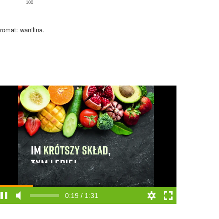
100
romat: wanilina.
0:19 / 1:31