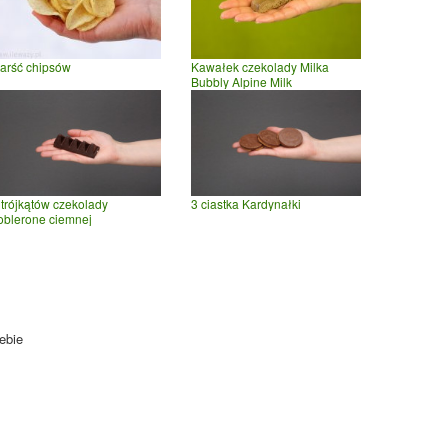
arść chipsów
Kawałek czekolady Milka
Bubbly Alpine Milk
 trójkątów czekolady
3 ciastka Kardynałki
oblerone ciemnej
ebie