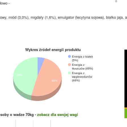
0
dowo -
wy, miód (3,0%), migdały (1,6%), emulgator (lecytyna sojowa), białko jaja, a
Wykres źródeł energii produktu
Energia z białek
(5%)
Energia z
tłuszczów (49%)
Energia z
46%
węglowodanów
(46%)
49%
osoby o wadze
70
kg -
zobacz dla swojej wagi