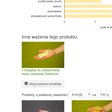
szybki taniec,trucht
spacer
prasowanie
prowadzenie samochodu
0
5
czas w m
Inne ważenia tego produktu:
5 trójkątów ze szwajcarskiej
białej czekolady Toblerone
Ukryj podobne produkty
Produkty o podobnej zawartości
na