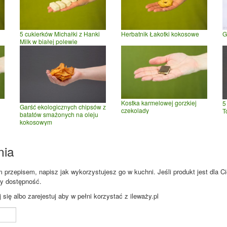
5 cukierków Michałki z Hanki
Herbatnik Łakotki kokosowe
G
Milk w białej polewie
Kostka karmelowej gorzkiej
5
Garść ekologicznych chipsów z
czekolady
T
batatów smażonych na oleju
kokosowym
nia
przepisem, napisz jak wykorzystujesz go w kuchni. Jeśli produkt jest dla Ci
zy dostępność.
ię albo zarejestuj aby w pełni korzystać z ileważy.pl