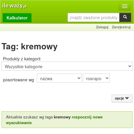
Kalkulator
Produkty
Zaloguj
Zarejestruj
Dziennik
Tag: kremowy
Przelicznik
Porównywarka
Produkty z kategorii
Porady
posortowane wg
Słownik
O stronie
opcje
Kontakt
Aktualnie szukasz wg taga
kremowy
rozpocznij nowe
wyszukiwanie