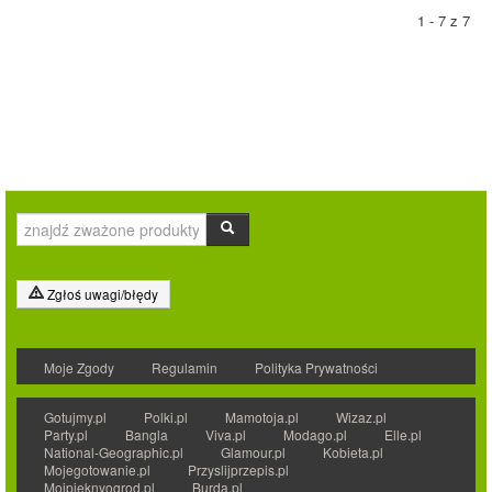
1 - 7 z 7
Zgłoś uwagi/błędy
Moje Zgody
Regulamin
Polityka Prywatności
Gotujmy.pl
Polki.pl
Mamotoja.pl
Wizaz.pl
Party.pl
Bangla
Viva.pl
Modago.pl
Elle.pl
National-Geographic.pl
Glamour.pl
Kobieta.pl
Mojegotowanie.pl
Przyslijprzepis.pl
Mojpieknyogrod.pl
Burda.pl