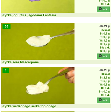
Bł: 0,0 g
S: b.d.
kalk.
Łyżka jogurtu z jagodami Fantasia
dla
24 g
56
95 kcal
B: 0,8 g
T: 9,6 g
W: 1,2 g
C: 1,2 g
Bł: b.d.
S: 0,0 g
kalk.
Łyżka sera Mascarpone
dla
25 g
4
68 kcal
B: 2,8 g
T: 6,0 g
W: 0,8 g
C: b.d.
Bł: 0,0 g
S: b.d.
kalk.
Łyżka wędzonego serka topionego