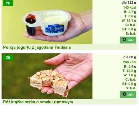
dla
122 g
26
143 kcal
B: 2,7 g
T: 6,6 g
W: 18,1 g
C: b.d.
Bł: 0,0 g
S: b.d.
kalk.
Porcja jogurtu z jagodami Fantasia
dla
60 g
20
230 kcal
B: 5,4 g
T: 19,2 g
W: 7,8 g
C: b.d.
Bł: 0,0 g
S: b.d.
kalk.
Pół krążka serka o smaku rumowym