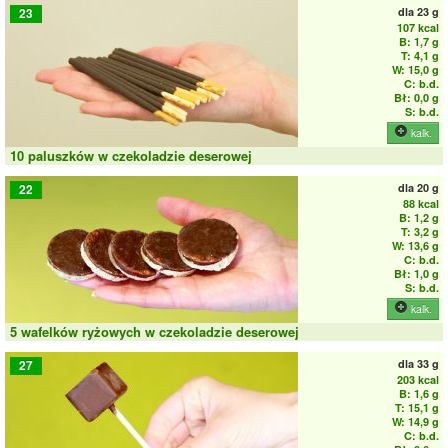
dla
23 g
23
107 kcal
B: 1,7 g
T: 4,1 g
W: 15,0 g
C: b.d.
Bł: 0,0 g
S: b.d.
kalk.
10 paluszków w czekoladzie deserowej
dla
20 g
22
88 kcal
B: 1,2 g
T: 3,2 g
W: 13,6 g
C: b.d.
Bł: 1,0 g
S: b.d.
kalk.
5 wafelków ryżowych w czekoladzie deserowej
dla
33 g
27
203 kcal
B: 1,6 g
T: 15,1 g
W: 14,9 g
C: b.d.