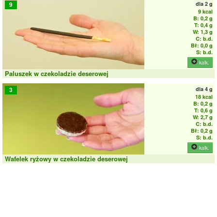
dla
2 g
9
9 kcal
B: 0,2 g
T: 0,4 g
W: 1,3 g
C: b.d.
Bł: 0,0 g
S: b.d.
kalk.
Paluszek w czekoladzie deserowej
dla
4 g
3
18 kcal
B: 0,2 g
T: 0,6 g
W: 2,7 g
C: b.d.
Bł: 0,2 g
S: b.d.
kalk.
Wafelek ryżowy w czekoladzie deserowej