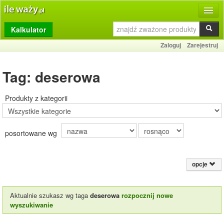
Kalkulator
Produkty
Zaloguj
Zarejestruj
Dziennik
Tag: deserowa
Przelicznik
Porównywarka
Produkty z kategorii
Porady
posortowane wg
Słownik
O stronie
opcje
Kontakt
Aktualnie szukasz wg taga
deserowa
rozpocznij nowe
wyszukiwanie