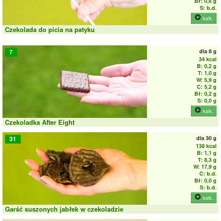
Bł: 0,6 g
S: b.d.
kalk.
Czekolada do picia na patyku
dla
8 g
7
34 kcal
B: 0,2 g
T: 1,0 g
W: 5,9 g
C: 5,2 g
Bł: 0,2 g
S: 0,0 g
kalk.
Czekoladka After Eight
dla
30 g
31
138 kcal
B: 1,1 g
T: 8,3 g
W: 17,9 g
C: b.d.
Bł: 0,0 g
S: b.d.
kalk.
Garść suszonych jabłek w czekoladzie