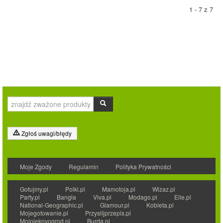
1 - 7 z 7
Zgłoś uwagi/błędy
Moje Zgody
Regulamin
Polityka Prywatności
Gotujmy.pl
Polki.pl
Mamotoja.pl
Wizaz.pl
Party.pl
Bangla
Viva.pl
Modago.pl
Elle.pl
National-Geographic.pl
Glamour.pl
Kobieta.pl
Mojegotowanie.pl
Przyslijprzepis.pl
Mojpieknyogrod.pl
Burda.pl