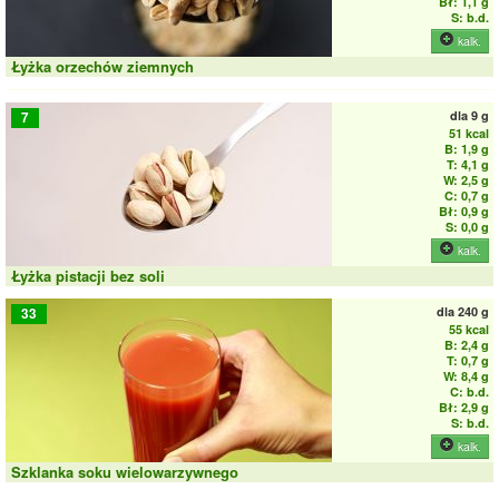
Bł: 1,1 g
S: b.d.
kalk.
Łyżka orzechów ziemnych
dla
9 g
7
51 kcal
B: 1,9 g
T: 4,1 g
W: 2,5 g
C: 0,7 g
Bł: 0,9 g
S: 0,0 g
kalk.
Łyżka pistacji bez soli
dla
240 g
33
55 kcal
B: 2,4 g
T: 0,7 g
W: 8,4 g
C: b.d.
Bł: 2,9 g
S: b.d.
kalk.
Szklanka soku wielowarzywnego