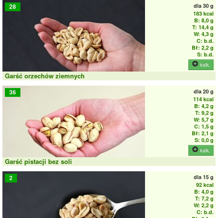
dla
30 g
28
183 kcal
B: 8,0 g
T: 14,4 g
W: 4,3 g
C: b.d.
Bł: 2,2 g
S: b.d.
kalk.
Garść orzechów ziemnych
dla
20 g
36
114 kcal
B: 4,2 g
T: 9,2 g
W: 5,7 g
C: 1,5 g
Bł: 2,1 g
S: 0,0 g
kalk.
Garść pistacji bez soli
dla
15 g
2
92 kcal
B: 4,0 g
T: 7,2 g
W: 2,2 g
C: b.d.