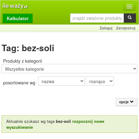
Kalkulator
Produkty
Zaloguj
Zarejestruj
Dziennik
Tag: bez-soli
Przelicznik
Porównywarka
Produkty z kategorii
Porady
posortowane wg
Słownik
O stronie
opcje
Kontakt
Aktualnie szukasz wg taga
bez-soli
rozpocznij nowe
wyszukiwanie