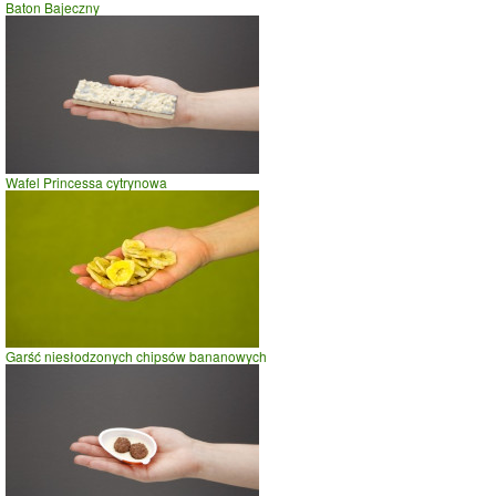
Baton Bajeczny
szybki taniec,trucht
spacer
prasowanie
prowadzenie samochodu
0
50
100
czas w minutach
Wafel Princessa cytrynowa
Garść niesłodzonych chipsów bananowych