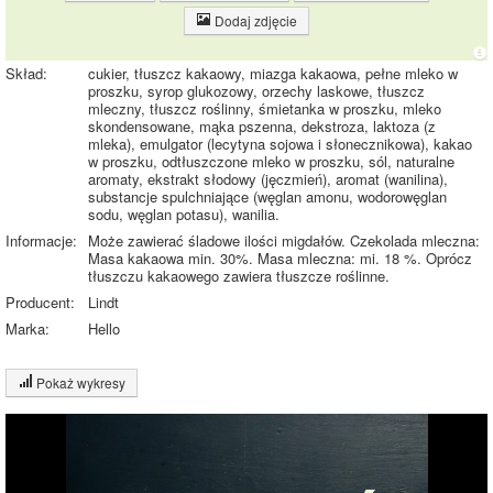
Dodaj zdjęcie
Skład:
cukier, tłuszcz kakaowy, miazga kakaowa, pełne mleko w
proszku, syrop glukozowy, orzechy laskowe, tłuszcz
mleczny, tłuszcz roślinny, śmietanka w proszku, mleko
skondensowane, mąka pszenna, dekstroza, laktoza (z
mleka), emulgator (lecytyna sojowa i słonecznikowa), kakao
w proszku, odtłuszczone mleko w proszku, sól, naturalne
aromaty, ekstrakt słodowy (jęczmień), aromat (wanilina),
substancje spulchniające (węglan amonu, wodorowęglan
sodu, węglan potasu), wanilia.
Informacje:
Może zawierać śladowe ilości migdałów. Czekolada mleczna:
Masa kakaowa min. 30%. Masa mleczna: mi. 18 %. Oprócz
tłuszczu kakaowego zawiera tłuszcze roślinne.
Producent:
Lindt
Marka:
Hello
Pokaż wykresy
Wykres składu produktu
Białko (7%)
Tłuszcz (35%)
7%
7%
Węglowodany