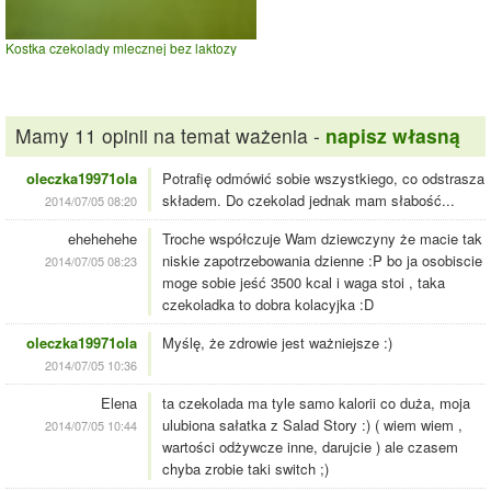
Kostka czekolady mlecznej bez laktozy
Mamy 11 opinii na temat ważenia -
napisz własną
oleczka19971ola
Potrafię odmówić sobie wszystkiego, co odstrasza
składem. Do czekolad jednak mam słabość...
2014/07/05 08:20
ehehehehe
Troche współczuje Wam dziewczyny że macie tak
niskie zapotrzebowania dzienne :P bo ja osobiscie
2014/07/05 08:23
moge sobie jeść 3500 kcal i waga stoi , taka
czekoladka to dobra kolacyjka :D
oleczka19971ola
Myślę, że zdrowie jest ważniejsze :)
2014/07/05 10:36
Elena
ta czekolada ma tyle samo kalorii co duża, moja
ulubiona sałatka z Salad Story :) ( wiem wiem ,
2014/07/05 10:44
wartości odżywcze inne, darujcie ) ale czasem
chyba zrobie taki switch ;)