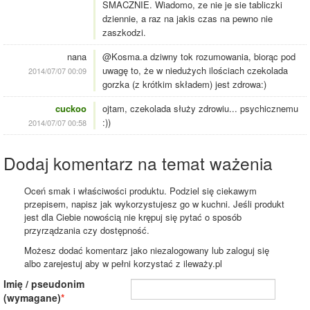
SMACZNIE. Wiadomo, ze nie je sie tabliczki
dziennie, a raz na jakis czas na pewno nie
zaszkodzi.
nana
@Kosma.a dziwny tok rozumowania, biorąc pod
uwagę to, że w niedużych ilościach czekolada
2014/07/07 00:09
gorzka (z krótkim składem) jest zdrowa:)
cuckoo
ojtam, czekolada służy zdrowiu... psychicznemu
:))
2014/07/07 00:58
Dodaj komentarz na temat ważenia
Oceń smak i właściwości produktu. Podziel się ciekawym
przepisem, napisz jak wykorzystujesz go w kuchni. Jeśli produkt
jest dla Ciebie nowością nie krępuj się pytać o sposób
przyrządzania czy dostępność.
Możesz dodać komentarz jako niezalogowany lub zaloguj się
albo zarejestuj aby w pełni korzystać z ileważy.pl
Imię / pseudonim
(wymagane)