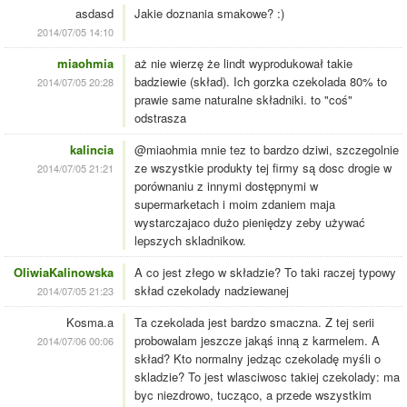
asdasd
Jakie doznania smakowe? :)
2014/07/05 14:10
miaohmia
aż nie wierzę że lindt wyprodukował takie
badziewie (skład). Ich gorzka czekolada 80% to
2014/07/05 20:28
prawie same naturalne składniki. to "coś"
odstrasza
kalincia
@miaohmia mnie tez to bardzo dziwi, szczegolnie
ze wszystkie produkty tej firmy są dosc drogie w
2014/07/05 21:21
porównaniu z innymi dostępnymi w
supermarketach i moim zdaniem maja
wystarczajaco dużo pieniędzy zeby używać
lepszych skladnikow.
OliwiaKalinowska
A co jest złego w składzie? To taki raczej typowy
skład czekolady nadziewanej
2014/07/05 21:23
Kosma.a
Ta czekolada jest bardzo smaczna. Z tej serii
probowalam jeszcze jakąś inną z karmelem. A
2014/07/06 00:06
skład? Kto normalny jedząc czekoladę myśli o
skladzie? To jest wlasciwosc takiej czekolady: ma
byc niezdrowo, tucząco, a przede wszystkim