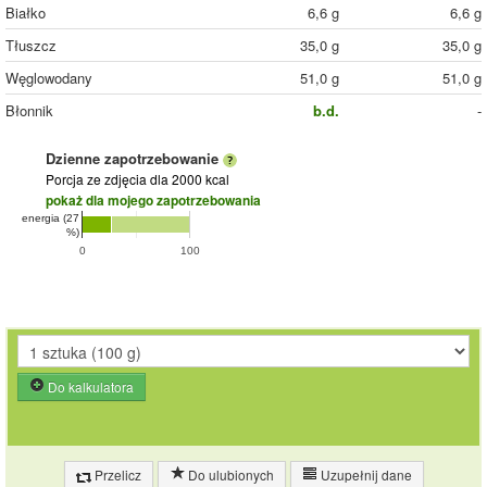
Białko
6,6 g
6,6 g
Tłuszcz
35,0 g
35,0 g
Węglowodany
51,0 g
51,0 g
Błonnik
b.d.
-
Dzienne zapotrzebowanie
Porcja ze zdjęcia
dla 2000 kcal
pokaż dla mojego zapotrzebowania
energia (27
%)
0
100
Do kalkulatora
Przelicz
Do ulubionych
Uzupełnij dane