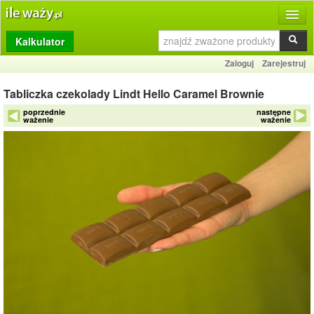
Kalkulator
Produkty
Zaloguj
Zarejestruj
Dziennik
Tabliczka czekolady Lindt Hello Caramel Brownie
Przelicznik
poprzednie
następne
ważenie
ważenie
Porównywarka
Porady
Słownik
O stronie
Kontakt