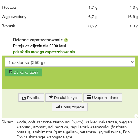
Tłuszcz
1,7 g
4,3 g
Węglowodany
6,7 g
16,8 g
Błonnik
0,5 g
1,3 g
Dzienne zapotrzebowanie
Porcja ze zdjęcia
dla 2000 kcal
pokaż dla mojego zapotrzebowania
Do kalkulatora
Przelicz
Do ulubionych
Uzupełnij dane
Dodaj zdjęcie
Skład:
woda, obłuszczone ziarno soi (5,8%), cukier, dekstroza, węglan
wapnia*, aromat, sól morska, regulator kwasowości (fosforan
potasu), stabilizator (guma gellan), witaminy* (ryboflawina, B12,
D2).*substancje wzbogacające