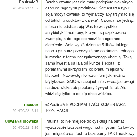
PaulinaMB
Bardzo dzwine jest dla mnie podejście niektórych
osób do tego typu produktów. Komentarze typu"
2014/02/22 11:57
soja modyfikowana- to wystarczy aby trzymać się
od takich produktów z daleka". Szkoda, ze jedząc
mieso nie odstraszają Was te wszystkie
antybiotyki i hormony, którymi są szpikowane
zwerzęta, a do tego dochodzi ich ogromne
cierpienie. Wole wypić dziennie 5 litrów takiego
napoju gmo niż przyczynić się do śmierci jednego
kurczaka z fermy naszpikowanego chemią. Taką
samą kwestią są jaja od kur ze ślepotą i z
połamanymi skrzydłami od braku miejsca w
klatkach. Naprawdę nie rozumiem jak można
krytykować GMO w napojach nie zwracając uwagi
na dużo większeb problemy żywych istot. Ale
widzi się tylko to co się chce widzieć.
niccoer
@PaulinaMB KOCHAM TWÓJ KOMENTARZ.
100% RACJI !
2014/02/22 13:14
OliwiaKalinowska
Paulina, to nie miejsce do dyskusji na temat
wyższości/niższości wege nad mięsem. Człowiek
2014/02/22 13:35
jest mięsożercą, jest to bezsporny FAKT naukowy