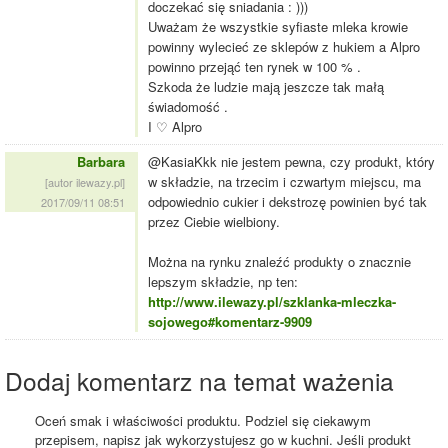
doczekać się sniadania : )))
Uważam że wszystkie syfiaste mleka krowie
powinny wylecieć ze sklepów z hukiem a Alpro
powinno przejąć ten rynek w 100 % .
Szkoda że ludzie mają jeszcze tak małą
świadomość .
I ♡ Alpro
Barbara
@KasiaKkk nie jestem pewna, czy produkt, który
w składzie, na trzecim i czwartym miejscu, ma
[autor ilewazy.pl]
odpowiednio cukier i dekstrozę powinien być tak
2017/09/11 08:51
przez Ciebie wielbiony.
Można na rynku znaleźć produkty o znacznie
lepszym składzie, np ten:
http://www.ilewazy.pl/szklanka-mleczka-
sojowego#komentarz-9909
Dodaj komentarz na temat ważenia
Oceń smak i właściwości produktu. Podziel się ciekawym
przepisem, napisz jak wykorzystujesz go w kuchni. Jeśli produkt