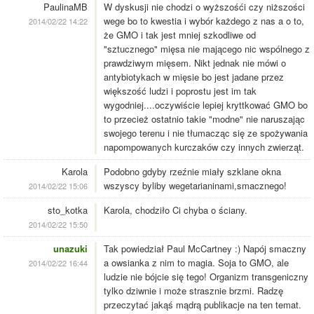
PaulinaMB
W dyskusji nie chodzi o wyższośći czy niższości
wege bo to kwestia i wybór każdego z nas a o to,
2014/02/22 14:22
że GMO i tak jest mniej szkodliwe od
"sztucznego" mięsa nie mającego nic wspólnego z
prawdziwym mięsem. Nikt jednak nie mówi o
antybiotykach w mięsie bo jest jadane przez
większość ludzi i poprostu jest im tak
wygodniej....oczywiście lepiej kryttkować GMO bo
to przecież ostatnio takie "modne" nie naruszając
swojego terenu i nie tłumacząc się ze spożywania
napompowanych kurczaków czy innych zwierząt.
Karola
Podobno gdyby rzeźnie miały szklane okna
wszyscy byliby wegetarianinami,smacznego!
2014/02/22 15:06
sto_kotka
Karola, chodziło Ci chyba o ściany.
2014/02/22 15:50
unazuki
Tak powiedział Paul McCartney :) Napój smaczny
a owsianka z nim to magia. Soja to GMO, ale
2014/02/22 16:44
ludzie nie bójcie się tego! Organizm transgeniczny
tylko dziwnie i może strasznie brzmi. Radzę
przeczytać jakąś mądrą publikacje na ten temat.