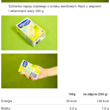
Szklanka napoju sojowego o smaku waniliowym Alpro z wapniem
i witaminami waży 250 g.
100g
na zdjęciu (
250
g)
Energia
55 kcal
138 kcal
Białko
3,0 g
7,5 g