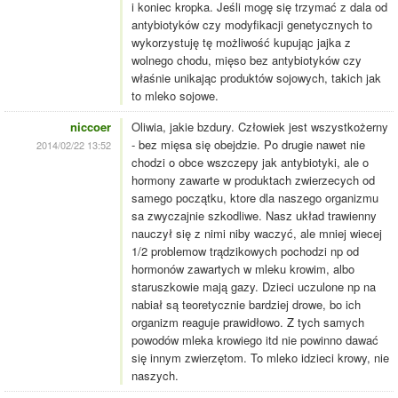
i koniec kropka. Jeśli mogę się trzymać z dala od
antybiotyków czy modyfikacji genetycznych to
wykorzystuję tę możliwość kupując jajka z
wolnego chodu, mięso bez antybiotyków czy
właśnie unikając produktów sojowych, takich jak
to mleko sojowe.
niccoer
Oliwia, jakie bzdury. Człowiek jest wszystkożerny
- bez mięsa się obejdzie. Po drugie nawet nie
2014/02/22 13:52
chodzi o obce wszczepy jak antybiotyki, ale o
hormony zawarte w produktach zwierzecych od
samego początku, ktore dla naszego organizmu
sa zwyczajnie szkodliwe. Nasz układ trawienny
nauczył się z nimi niby waczyć, ale mniej wiecej
1/2 problemow trądzikowych pochodzi np od
hormonów zawartych w mleku krowim, albo
staruszkowie mają gazy. Dzieci uczulone np na
nabiał są teoretycznie bardziej drowe, bo ich
organizm reaguje prawidłowo. Z tych samych
powodów mleka krowiego itd nie powinno dawać
się innym zwierzętom. To mleko idzieci krowy, nie
naszych.