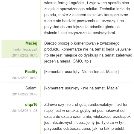
własną fermę i ogródek, i żyje w ten sposób albo
znajdzie sprawdzonego rolnika. Technika idzie do
przodu, może z czasem rolnictwo transgeniczne
stanie się bardziej powszechne i przyczyni na
przykład do zmniejszenia odsetku głodu na
świecie i zanieczyszczenia pestycydami.
Maciej
Bardzo proszę o komentowanie zważonego
produktu, komentarze nie na temat będą usuwane
[autor ilewazy.pl]
(to nie jest miejsce do dyskusji na temat zalet/wad
2014/02/22 18:10
jedzenia mięsa, GMO, itp.)
Reality
[komentarz usunięty. Nie na temat. Maciej]
2014/02/22 18:30
Salami
[komentarz usunięty - nie na temat. Maciej]
2014/02/22 19:48
olqa16
Zdrowe czy nie z chęcią spróbowalabym jaki ten
napoj jest w smaku, gdyby mi posmakował od
2014/02/23 11:28
czasu do czasu czemu nie, większosc przekąsek
jest niezdrowych i coo...jemy je. Tyle ze w tym
przypadku odstrasza cena, jak na taki produkt