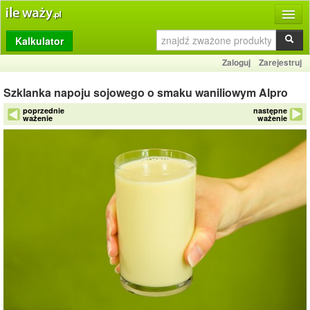
Kalkulator
Produkty
Zaloguj
Zarejestruj
Dziennik
Szklanka napoju sojowego o smaku waniliowym Alpro
Przelicznik
poprzednie
następne
ważenie
ważenie
Porównywarka
Porady
Słownik
O stronie
Kontakt