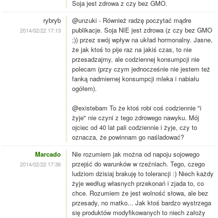
Soja jest zdrowa z czy bez GMO.
rybryb
@unzuki - Również radzę poczytać mądre
publikacje. Soja NIE jest zdrowa (z czy bez GMO
2014/02/22 17:13
;)) przez swój wpływ na układ hormonalny. Jasne,
że jak ktoś to pije raz na jakiś czas, to nie
przesadzajmy, ale codziennej konsumpcji nie
polecam (przy czym jednocześnie nie jestem też
fanką nadmiernej konsumpcji mleka i nabiału
ogółem).
@existebam To że ktoś robi coś codziennie "i
żyje" nie czyni z tego zdrowego nawyku. Mój
ojciec od 40 lat pali codziennie i żyje, czy to
oznacza, że powinnam go naśladować?
Marcado
Nie rozumiem jak można od napoju sojowego
przejść do warunków w rzeźniach. Tego, czego
2014/02/22 17:36
ludziom dzisiaj brakuję to tolerancji :) Niech każdy
żyje według własnych przekonań i zjada to, co
chce. Rozumiem że jest wolność słowa, ale bez
przesady, no matko... Jak ktoś bardzo wystrzega
się produktów modyfikowanych to niech założy