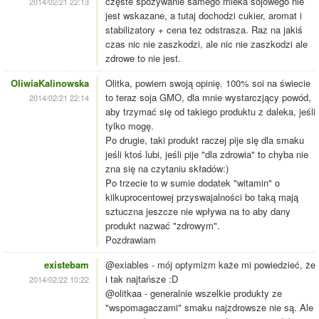
częste spożywanie samego mleka sojowego nie
2014/02/21 22:13
jest wskazane, a tutaj dochodzi cukier, aromat i
stabilizatory + cena tez odstrasza. Raz na jakiś
czas nic nie zaszkodzi, ale nic nie zaszkodzi ale
zdrowe to nie jest.
OliwiaKalinowska
Olitka, powiem swoją opinię. 100% soi na świecie
to teraz soja GMO, dla mnie wystarczjący powód,
2014/02/21 22:14
aby trzymać się od takiego produktu z daleka, jeśli
tylko mogę.
Po drugie, taki produkt raczej pije się dla smaku
jeśli ktoś lubi, jeśli pije "dla zdrowia" to chyba nie
zna się na czytaniu składów:)
Po trzecie to w sumie dodatek "witamin" o
kilkuprocentowej przyswajalności bo taką mają
sztuczna jeszcze nie wpływa na to aby dany
produkt nazwać "zdrowym".
Pozdrawiam
existebam
@exiables - mój optymizm każe mi powiedzieć, że
i tak najtańsze :D
2014/02/22 10:22
@olitkaa - generalnie wszelkie produkty ze
"wspomagaczami" smaku najzdrowsze nie są. Ale