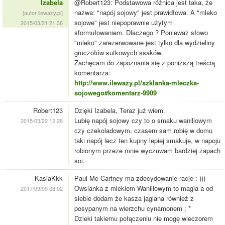
Izabela
@Robert123: Podstawowa różnica jest taka, że
nazwa: "napój sojowy" jest prawidłowa. A "mleko
[autor ilewazy.pl]
sojowe" jest niepoprawnie użytym
2015/03/21 21:36
sformułowaniem. Dlaczego ? Ponieważ słowo
"mleko" zarezerwowane jest tylko dla wydzieliny
gruczołów sutkowych ssaków.
Zachęcam do zapoznania się z poniższą treścią
komentarza:
http://www.ilewazy.pl/szklanka-mleczka-
sojowego#komentarz-9909
Robert123
Dzięki Izabela, Teraz już wiem.
Lubię napój sojowy czy to o smaku waniliowym
2015/03/22 12:28
czy czekoladowym, czasem sam robię w domu
taki napój lecz ten kupny lepiej smakuje, w napoju
robionym przeze mnie wyczuwam bardziej zapach
soi.
KasiaKkk
Paul Mc Cartney ma zdecydowanie racje : )))
Owsianka z mlekiem Waniliowym to magia a od
2017/09/09 08:02
siebie dodam że kasza jaglana również z
posypanym na wierzchu cynamonem ; *
Dzieki takiemu połączeniu nie mogę wieczorem