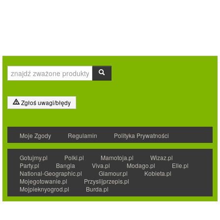
Zgłoś uwagi/błędy
Moje Zgody
Regulamin
Polityka Prywatności
Gotujmy.pl
Polki.pl
Mamotoja.pl
Wizaz.pl
Party.pl
Bangla
Viva.pl
Modago.pl
Elle.pl
National-Geographic.pl
Glamour.pl
Kobieta.pl
Mojegotowanie.pl
Przyslijprzepis.pl
Mojpieknyogrod.pl
Burda.pl