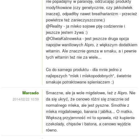
nie popadajmy w paranoję, odrzucając produkty
modyfikowane (czy genetycznie, czy jakkolwiek
inaczej), odpadłby nawet breatharianizm - przecież
powietrze też zanieczyszczone;)
@Reality - ja mleko sojowe piję codziennie i
jeszcze jestem żywa :)
@OliwiaKalinowska - jest jeszcze druga opcja
napojów waniliowych Alpro, z większym dodatkiem
witamin. Ale znacznie gorsza w smaku, a i pewnie
tych witamin też nie za wiele...
Co do samego produktu - dla mnie jedno z
najlepszych "mlek i mlekopodobnych", świetnie
smakuje potraktowane spieniaczem ;)
Marcado
Smaczne, ale ja wole migdałowe, też z Alpro. Nie
da się ukryć, że cenowo różni się znacznie od
2014/02/22 10:59
normalnego mleka, ale jest pyszne. Smothie z
mleka migdałowego, banana i jabłka... O matko.
Większą przyjemność mi to sprawia, niż kupienie
czekolady, chipsów i batona, a cenowo wyjdzie
równo.