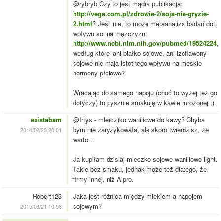
@rybryb Czy to jest mądra publikacja:
http://vege.com.pl/zdrowie-2/soja-nie-gryzie-
2.html
? Jeśli nie, to może metaanaliza badań dot.
wpływu soi na mężczyzn:
http://www.ncbi.nlm.nih.gov/pubmed/19524224
,
według której ani białko sojowe, ani izoflawony
sojowe nie mają istotnego wpływu na męskie
hormony płciowe?
Wracając do samego napoju (choć to wyżej też go
dotyczy) to pysznie smakuję w kawie mrożonej ;).
existebam
@Irtys - mle(cz)ko waniliowe do kawy? Chyba
bym nie zaryzykowała, ale skoro twierdzisz, że
2014/02/23 20:01
warto...
Ja kupiłam dzisiaj mleczko sojowe waniliowe light.
Takie bez smaku, jednak może też dlatego, że
firmy innej, niż Alpro.
Robert123
Jaka jest różnica między mlekiem a napojem
sojowym?
2015/03/21 10:58