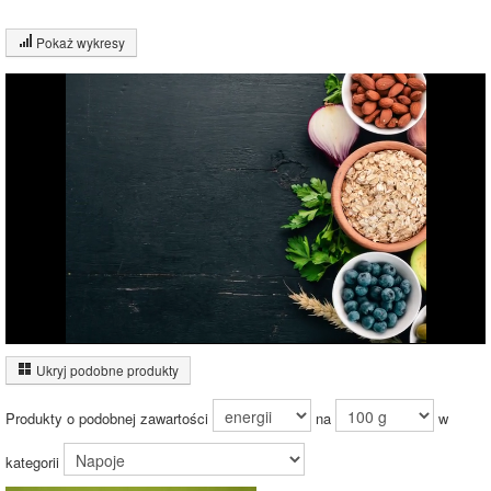
Pokaż wykresy
Wykres składu produktu
Wykres źródeł energii produktu
Czas potrzebny na spalenie porcji ze zdjęcia
dla osoby o
wadze
70
kg -
zobacz dla swojej wagi
Ukryj podobne produkty
Produkty o podobnej zawartości
na
w
kategorii