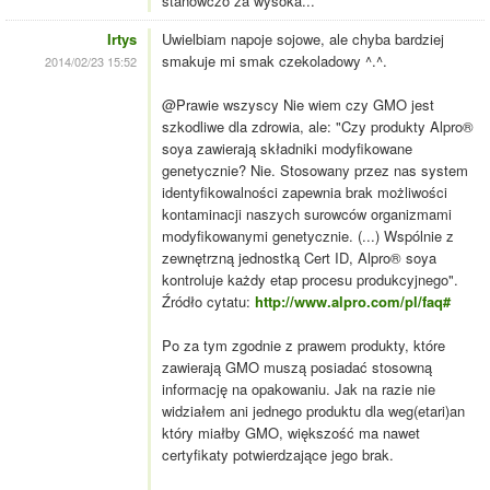
stanowczo za wysoka...
Irtys
Uwielbiam napoje sojowe, ale chyba bardziej
smakuje mi smak czekoladowy ^.^.
2014/02/23 15:52
@Prawie wszyscy Nie wiem czy GMO jest
szkodliwe dla zdrowia, ale: "Czy produkty Alpro®
soya zawierają składniki modyfikowane
genetycznie? Nie. Stosowany przez nas system
identyfikowalności zapewnia brak możliwości
kontaminacji naszych surowców organizmami
modyfikowanymi genetycznie. (...) Wspólnie z
zewnętrzną jednostką Cert ID, Alpro® soya
kontroluje każdy etap procesu produkcyjnego".
Źródło cytatu:
http://www.alpro.com/pl/faq#
Po za tym zgodnie z prawem produkty, które
zawierają GMO muszą posiadać stosowną
informację na opakowaniu. Jak na razie nie
widziałem ani jednego produktu dla weg(etari)an
który miałby GMO, większość ma nawet
certyfikaty potwierdzające jego brak.