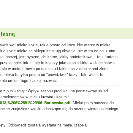
własną
rawdziwe" mleko kozie, takie prosto od kozy. Nie wierzę w mleka
kie kozie mleka ze sklepu smakują ohydnie, nie wiem co oni z nim
e inaczej, jest pyszne, delikatne, jakby śmietankowe... te z kartonu
rzynajmniej tak mi się to kojarzy jako osobie która w dzieciństwie
 się w mokrej trawie po deszczu i takie coś z drobinkami ziemi
ie mleko to tylko prosto od "prawdziwej" kozy - tak, wiem, to
e nie umiem tego inaczej nazwać.
 z publikacją: "Wpływ sezonu produkcji na podstawowy skład
ikroelementów w mleku krowim i kozim."
/2013,%206%2891%29/06_Barlowska.pdf
. Mleko przeznaczone do
abelce znajdziesz wyniki odnoszące się do sezonu wiosenno-letniego
ięty. Odpowiedź została wysłana na maila. Izabela