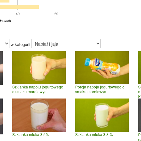
40
60
inutach
w kategorii
Szklanka napoju jogurtowego
Porcja napoju jogurtowego o
S
o smaku morelowym
smaku morelowym
o
P
Szklanka mleka 3,5%
Szklanka mleka 3,8 %
P
n