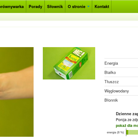
orównywarka
Porady
Słownik
O stronie
Kontakt
Energia
Białko
Tłuszcz
Węglowodany
Błonnik
Dzienne za
Porcja ze zd
pokaż dla m
energia (8 %)