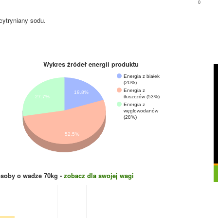
0
cytryniany sodu.
Wykres źródeł energii produktu
Energia z białek
(20%)
Energia z
19.8%
27.7%
tłuszczów (53%)
Energia z
węglowodanów
(28%)
52.5%
osoby o wadze
70
kg -
zobacz dla swojej wagi