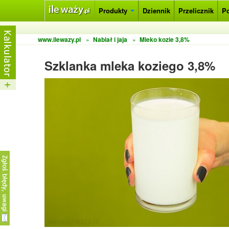
Produkty
Dziennik
Przelicznik
P
www.ilewazy.pl
»
Nabiał i jaja
»
Mleko kozie 3,8%
Szklanka mleka koziego 3,8%