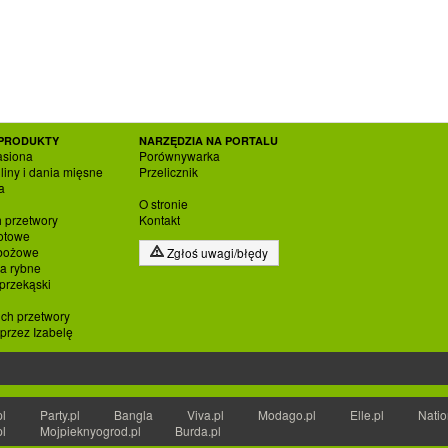
PRODUKTY
NARZĘDZIA NA PORTALU
asiona
Porównywarka
liny i dania mięsne
Przelicznik
a
O stronie
h przetwory
Kontakt
otowe
zbożowe
Zgłoś uwagi/błędy
ia rybne
 przekąski
ich przetwory
rzez Izabelę
pl
Party.pl
Bangla
Viva.pl
Modago.pl
Elle.pl
Natio
pl
Mojpieknyogrod.pl
Burda.pl