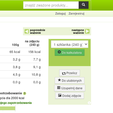
Zaloguj
Zarejestruj
poprzednie
następne
ważenie
ważenie
na zdjęciu
100g
(
240
g)
65 kcal
156 kcal
Do kalkulatora
3,2 g
7,7 g
3,8 g
9,1 g
Przelicz
4,5 g
10,8 g
Do ulubionych
0,0 g
0,0 g
Uzupełnij dane
potrzebowanie
Dodaj zdjęcie
jęcia
dla 2000 kcal
ojego zapotrzebowania