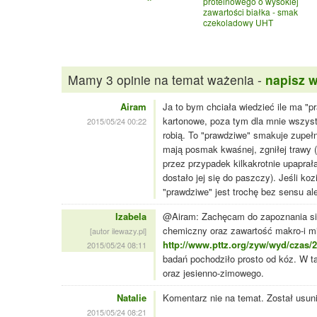
proteinowego o wysokiej
zawartości białka - smak
czekoladowy UHT
Mamy 3 opinie na temat ważenia -
napisz 
Airam
Ja to bym chciała wiedzieć ile ma "p
kartonowe, poza tym dla mnie wszyst
2015/05/24 00:22
robią. To "prawdziwe" smakuje zupełni
mają posmak kwaśnej, zgniłej trawy (p
przez przypadek kilkakrotnie upaprała
dostało jej się do paszczy). Jeśli koz
"prawdziwe" jest trochę bez sensu al
Izabela
@Airam: Zachęcam do zapoznania się
chemiczny oraz zawartość makro-i m
[autor ilewazy.pl]
http://www.pttz.org/zyw/wyd/czas
2015/05/24 08:11
badań pochodziło prosto od kóz. W t
oraz jesienno-zimowego.
Natalie
Komentarz nie na temat. Został usun
2015/05/24 08:21