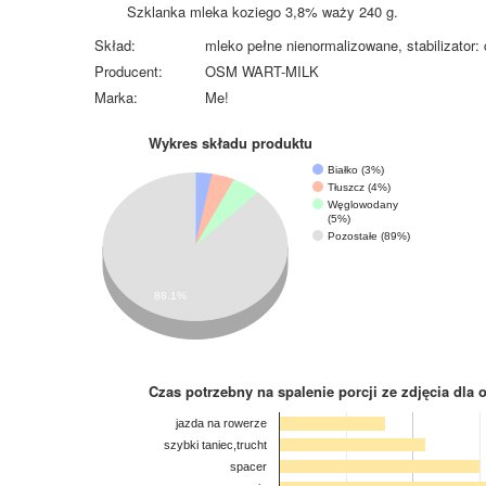
Szklanka mleka koziego 3,8% waży 240 g.
Skład:
mleko pełne nienormalizowane, stabilizator: 
Producent:
OSM WART-MILK
Marka:
Me!
Wykres składu produktu
Białko (3%)
Tłuszcz (4%)
Węglowodany
(5%)
Pozostałe (89%)
88.1%
Czas potrzebny na spalenie porcji ze zdjęcia
dla 
jazda na rowerze
szybki taniec,trucht
spacer