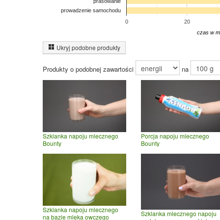
prasowanie
prowadzenie samochodu
0
20
czas w m
Ukryj podobne produkty
Produkty o podobnej zawartości
na
Szklanka napoju mlecznego
Porcja napoju mlecznego
Bounty
Bounty
Szklanka napoju mlecznego
Szklanka mlecznego napoju
na bazie mleka owczego