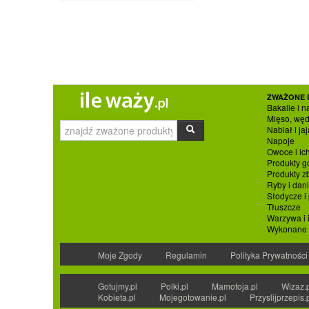
ZWAŻONE 
Bakalie i n
Mięso, węd
Nabiał i jaj
Napoje
Owoce i ic
Produkty g
Produkty 
Ryby i dan
Słodycze i
Tłuszcze
Warzywa i 
Wykonane p
Moje Zgody
Regulamin
Polityka Prywatności
Gotujmy.pl
Polki.pl
Mamotoja.pl
Wizaz.
Kobieta.pl
Mojegotowanie.pl
Przyslijprzepis.