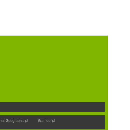
nal-Geographic.pl
Glamour.pl