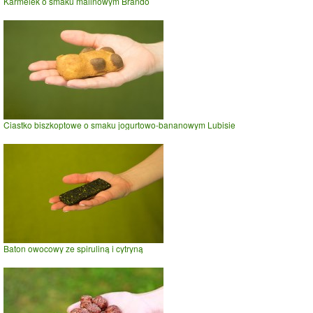
Karmelek o smaku malinowym Brando
Ciastko biszkoptowe o smaku jogurtowo-bananowym Lubisie
Baton owocowy ze spiruliną i cytryną