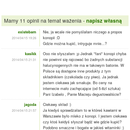
Mamy 11 opinii na temat ważenia -
napisz własną
existebam
Nie, ja wcale nie pomyślałam niczego a propos
konopii :D
2014/04/15 19:26
Gdzie można kupić, intryguje mnie...?
kasikk
Ooo nie słyszałam ;p Jednak "fani" konopi chyba
nie powinni się rajcować bo żadnych substancji
2014/04/15 21:31
halucynogennych nie ma w takowym batonie. W
Polsce są dostępne inne produkty z tym
składnikiem (czekolada czy piwo). Ja jednak
jestem ciekawa jak smakuje. Bo ceny na
internecie mało zachęcające (od 5-8zl sztuka)
Pani Izabelo , Panie Macieju degustowaliście?
jagoda
Ciekawy skład :)
Ja kiedyś sprawdzałam to w któreś kawiarni w
2014/04/15 21:57
Warszawie było mleko z konopi. I jestem ciekawa
czy ktoś keidyś słyszał bądź wie gdzie kupić?
Podobno smaczne i bogate w jakieś witaminki :)