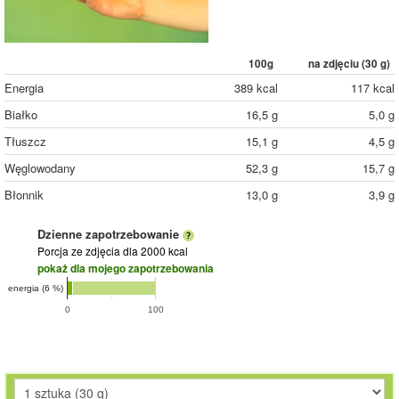
100g
na zdjęciu (
30
g)
Energia
389 kcal
117 kcal
Białko
16,5 g
5,0 g
Tłuszcz
15,1 g
4,5 g
Węglowodany
52,3 g
15,7 g
Błonnik
13,0 g
3,9 g
Dzienne zapotrzebowanie
Porcja ze zdjęcia
dla 2000 kcal
pokaż dla mojego zapotrzebowania
energia (6 %)
0
100