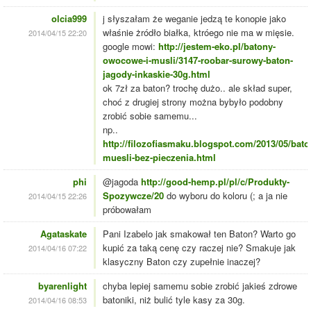
olcia999
j słyszałam że weganie jedzą te konopie jako
właśnie żródło białka, ktróego nie ma w mięsie.
2014/04/15 22:20
google mowi:
http://jestem-eko.pl/batony-
owocowe-i-musli/3147-roobar-surowy-baton-
jagody-inkaskie-30g.html
ok 7zł za baton? trochę dużo.. ale skład super,
choć z drugiej strony można bybyło podobny
zrobić sobie samemu...
np..
http://filozofiasmaku.blogspot.com/2013/05/baton
muesli-bez-pieczenia.html
phi
@jagoda
http://good-hemp.pl/pl/c/Produkty-
Spozywcze/20
do wyboru do koloru (; a ja nie
2014/04/15 22:26
próbowałam
Agataskate
Pani Izabelo jak smakował ten Baton? Warto go
kupić za taką cenę czy raczej nie? Smakuje jak
2014/04/16 07:22
klasyczny Baton czy zupełnie inaczej?
byarenlight
chyba lepiej samemu sobie zrobić jakieś zdrowe
batoniki, niż bulić tyle kasy za 30g.
2014/04/16 08:53