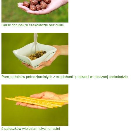
Garść chrupek w czekoladzie bez cukru
Porcja płatków pełnoziarnistych z migdałami i płatkami w mlecznej czekoladzie
5 paluszków wieloziarnistych grissini