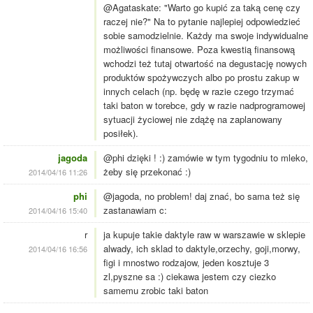
@Agataskate: "Warto go kupić za taką cenę czy
raczej nie?" Na to pytanie najlepiej odpowiedzieć
sobie samodzielnie. Każdy ma swoje indywidualne
możliwości finansowe. Poza kwestią finansową
wchodzi też tutaj otwartość na degustację nowych
produktów spożywczych albo po prostu zakup w
innych celach (np. będę w razie czego trzymać
taki baton w torebce, gdy w razie nadprogramowej
sytuacji życiowej nie zdążę na zaplanowany
posiłek).
jagoda
@phi dzięki ! :) zamówie w tym tygodniu to mleko,
żeby się przekonać :)
2014/04/16 11:26
phi
@jagoda, no problem! daj znać, bo sama też się
zastanawiam c:
2014/04/16 15:40
r
ja kupuje takie daktyle raw w warszawie w sklepie
alwady, ich sklad to daktyle,orzechy, goji,morwy,
2014/04/16 16:56
figi i mnostwo rodzajow, jeden kosztuje 3
zl,pyszne sa :) ciekawa jestem czy ciezko
samemu zrobic taki baton