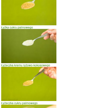
prowadzenie samochodu
0
10
20
czas w minutach
Łyżka cukru palmowego
Łyżeczka kremu ryżowo-kokosowego
Łyżeczka cukru palmowego