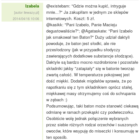
Izabela
@existebam: "Gdzie można kupić, intryguje
mnie...?" Ja zakupiłam w jednym ze sklepów
[autor ilewazy.pl]
internetowych. Koszt: 5 zł.
2014/04/16 10:06
@kasikk: "Pani Izabelo, Panie Macieju
degustowaliście?"; @Agataskate: "Pani Izabelo
jak smakował ten Baton?" Duży udział daktyli
powoduje, że baton jest słodki, ale nie
przesłodzony (jak w przypadku słodyczy
zawierających dodatkowe substancje słodzące).
Daktyle są bardzo mocno rozdrobnione i pozostałe
składniki jakby "zatapiały" się w batonie tworząc
zwartą całość. W temperaturze pokojowej jest
dość miękki. Dodatek migdałów sprawia, że po
napotkaniu się z tym składnikiem oprócz stałej,
miękkawej masy otrzymujemy coś do schrupania
w zębach :)
Podsumowując, taki baton może stanowić ciekawą
odmianę w ramach przekąski czy podwieczorku.
Osobiście wolę jednak połączenie wybranych
przez siebie różnych rodzai orzechów i suszonych
owoców, które wsypuję do miseczki i konsumuję w
ten sposób.