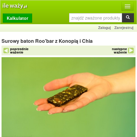
Kalkulator
Produkty
Zaloguj
Zarejestruj
Dziennik
Surowy baton Roo'bar z Konopią i Chia
Przelicznik
poprzednie
następne
ważenie
ważenie
Porównywarka
Porady
Słownik
O stronie
Kontakt