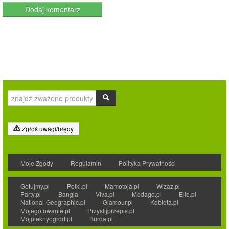
Zgłoś uwagi/błędy
Moje Zgody
Regulamin
Polityka Prywatności
Gotujmy.pl
Polki.pl
Mamotoja.pl
Wizaz.pl
Party.pl
Bangla
Viva.pl
Modago.pl
Elle.pl
National-Geographic.pl
Glamour.pl
Kobieta.pl
Mojegotowanie.pl
Przyslijprzepis.pl
Mojpieknyogrod.pl
Burda.pl