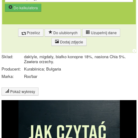
Do kalkulatora
Przelicz
Do ulubionych
Uzupełnij dane
Dodaj zdjęcie
Skład:
daktyle, migdały, białko konopne 18%, nasiona Chia 5%.
Zawiera orzechy.
Producent:
Kurabiinica; Bułgaria
Marka:
Roo'bar
Pokaż wykresy
Wykres składu produktu
Białko (17%)
Tłuszcz (15%)
16%
17%
Węglowodany
(52%)
Pozostałe (16%)
15%