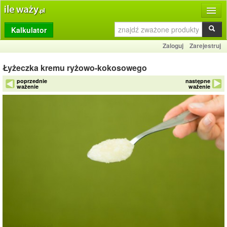
Kalkulator
Produkty
Zaloguj
Zarejestruj
Dziennik
Łyżeczka kremu ryżowo-kokosowego
Przelicznik
poprzednie
następne
ważenie
ważenie
Porównywarka
Porady
Słownik
O stronie
Kontakt