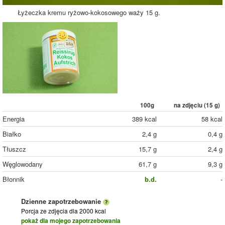
Łyżeczka kremu ryżowo-kokosowego waży 15 g.
100g
na zdjęciu (
15
g)
Energia
389 kcal
58 kcal
Białko
2,4 g
0,4 g
Tłuszcz
15,7 g
2,4 g
Węglowodany
61,7 g
9,3 g
Błonnik
b.d.
-
Dzienne zapotrzebowanie
Porcja ze zdjęcia
dla 2000 kcal
pokaż dla mojego zapotrzebowania