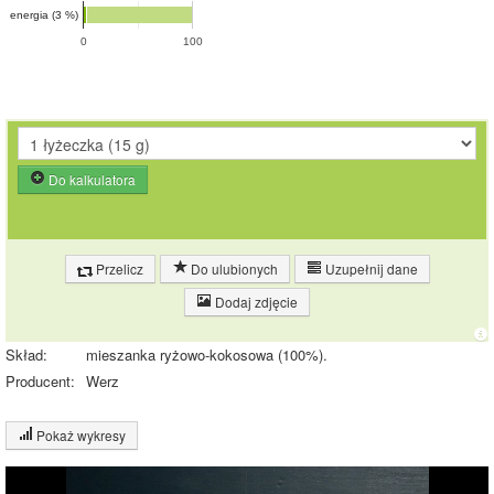
energia (3 %)
0
100
Do kalkulatora
Przelicz
Do ulubionych
Uzupełnij dane
Dodaj zdjęcie
Skład:
mieszanka ryżowo-kokosowa (100%).
Producent:
Werz
Pokaż wykresy
Wykres składu produktu
Białko (2%)