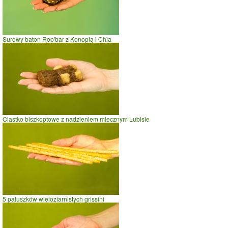
Surowy baton Roo'bar z Konopią i Chia
Ciastko biszkoptowe z nadzieniem mlecznym Lubisie
5 paluszków wieloziarnistych grissini