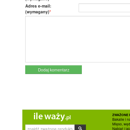
Adres e-mail:
(wymagany)
ZWAŻONE 
Bakalie i n
Mięso, węd
Nabiał i jaj