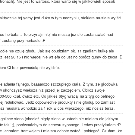
onach). Nie jest to wartość, którą warto się w jakikolwiek sposób
aktycznie tej yerby jest dużo w tym naczyniu, siekiera musiała wyjść
co herbata... To przynajmniej nie muszę już sie zastanawiać nad
 zostanę przy herbacie :P
óle nie czuję głodu. Jak się obudziłam ok. 11 zjadłam bułkę ale
z jest 20.15 i nic więcej nie wzięła do ust no oprócz gumy do żucia :D
re Ci to z pewnością nie wyjdzie.
iadania fajnego, baaaardzo szczupłego ciała. Z tym, że głodówka
w skończysz większa niż przed jej zaczęciem. Oblicz swoje
00-500 kcal, ćwicz etc. Co jakieś 6tyg wracaj na 2 tyg do pełnego
j redukować. Jedz odpowiednie produkty i nie głoduj, bo zamiast
sz musiała wchodzić za 1 rok w coś większego, niż nosisz teraz.
 gnijace siano (chociaż nigdy siana w ustach nie miałam ale jakbym
ie taki ;), porównałabym do senesu sypanego. Ledwo przełykałam :P
tem jechałam tramwajem i miałam ochote wstać i pobiegać. Czułam, że