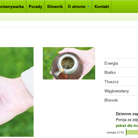
orównywarka
Porady
Słownik
O stronie
Kontakt
Energia
Białko
Tłuszcz
Węglowodany
Błonnik
Dzienne za
Porcja ze zd
pokaż dla m
energia (3 %)