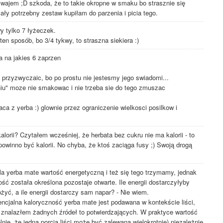
ajem ;D szkoda, że to takie okropne w smaku bo strasznie się
cały potrzebny zestaw kupiłam do parzenia i picia tego.
wy tylko 7 łyżeczek.
n sposób, bo 3/4 tykwy, to straszna siekiera :)
a na jakies 6 zaprzen
o przyzwyczaic, bo po prostu nie jestesmy jego swiadomi...
iu" moze nie smakowac i nie trzeba sie do tego zmuszac
a z yerba :) glownie przez ograniczenie wielkosci posilkow i
kalorii? Czytałem wcześniej, że herbata bez cukru nie ma kalorii - to
powinno być kalorii. No chyba, że ktoś zaciąga fusy ;) Swoją drogą
a yerba mate wartość energetyczną i też się tego trzymamy, jednak
ść została określona pozostaje otwarte. Ile energii dostarczyłyby
ożyć, a ile energii dostarczy sam napar? - Nie wiem.
encjalna kaloryczność yerba mate jest podawana w kontekście liści,
nie znalazłem żadnych źródeł to potwierdzających. W praktyce wartość
nie, że jedna porcja liści może być zalewana wielokrotnie) niezależnie