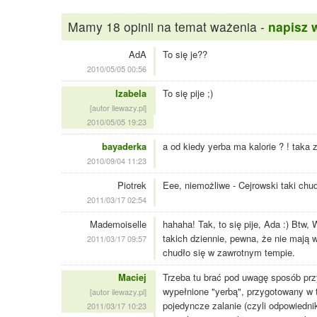
Mamy 18 opinii na temat ważenia -
napisz 
AdA
To się je??
2010/05/05 00:56
Izabela
To się pije ;)
[autor ilewazy.pl]
2010/05/05 19:23
bayaderka
a od kiedy yerba ma kalorie ? ! taka 
2010/09/04 11:23
Piotrek
Eee, niemożliwe - Cejrowski taki chu
2011/03/17 02:54
Mademoiselle
hahaha! Tak, to się pije, Ada :) Btw,
takich dziennie, pewna, że nie mają w
2011/03/17 09:57
chudło się w zawrotnym tempie.
Maciej
Trzeba tu brać pod uwagę sposób prz
wypełnione "yerbą", przygotowany w t
[autor ilewazy.pl]
pojedyncze zalanie (czyli odpowiednik
2011/03/17 10:23