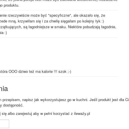
go produktu.
enie rzeczywiście może być "specyficzne", ale okazało się, że
ede mną, krzywiłam się i za chwilę sięgałam po kolejny łyk :)
czątkujących, są łagodniejsze w smaku. Niektóre pobudzają łagodnie,
a :)
która OOO dziwo też ma kalorie !!! szok ;-)
nia
przepisem, napisz jak wykorzystujesz go w kuchni. Jeśli produkt jest dla Ci
zy dostępność.
ię albo zarejestuj aby w pełni korzystać z ileważy.pl