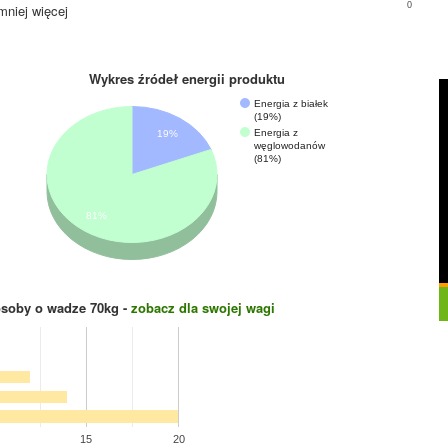
0
mniej więcej
Wykres źródeł energii produktu
Energia z białek
(19%)
Energia z
19%
węglowodanów
(81%)
81%
osoby o wadze
70
kg -
zobacz dla swojej wagi
15
20