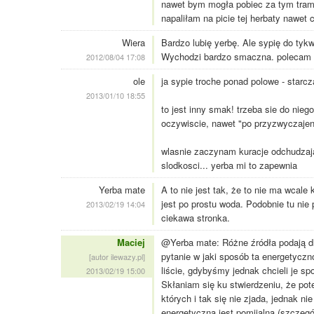
nawet bym mogła pobiec za tym tramw
napaliłam na picie tej herbaty nawet 
Wiera
Bardzo lubię yerbę. Ale sypię do tyk
Wychodzi bardzo smaczna. polecam te
2012/08/04 17:08
ole
ja sypie troche ponad polowe - starcz
2013/01/10 18:55
to jest inny smak! trzeba sie do nieg
oczywiscie, nawet "po przyzwyczajen
wlasnie zaczynam kuracje odchudzajac
slodkosci... yerba mi to zapewnia
Yerba mate
A to nie jest tak, że to nie ma wcale 
jest po prostu woda. Podobnie tu nie 
2013/02/19 14:04
ciekawa stronka.
Maciej
@Yerba mate: Różne źródła podają dl
pytanie w jaki sposób ta energetyczno
[autor ilewazy.pl]
liście, gdybyśmy jednak chcieli je sp
2013/02/19 15:00
Skłaniam się ku stwierdzeniu, że pot
których i tak się nie zjada, jednak 
energetyczna jest pomijalna (szczegól