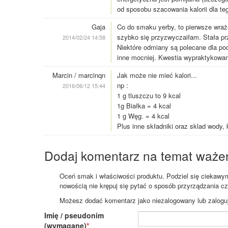
od sposobu szacowania kalorii dla te
Gaja
Co do smaku yerby, to pierwsze wraż
szybko się przyzwyczaiłam. Stała prz
2014/02/24 14:58
Niektóre odmiany są polecane dla po
inne mocniej. Kwestia wypraktykowani
Marcin / marcinqn
Jak może nie mieć kalori...
np :
2016/06/12 15:44
1 g tluszczu to 9 kcal
1g Białka = 4 kcal
1 g Węg. = 4 kcal
Plus inne składniki oraz sklad wody, 
Dodaj komentarz na temat waże
Oceń smak i właściwości produktu. Podziel się ciekawym 
nowością nie krępuj się pytać o sposób przyrządzania c
Możesz dodać komentarz jako niezalogowany lub zaloguj s
Imię / pseudonim
(wymagane)