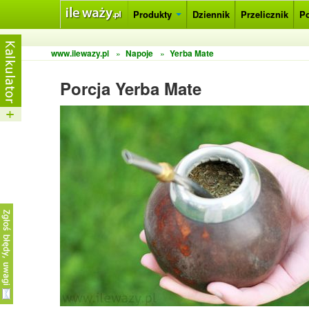
Produkty
Dziennik
Przelicznik
P
www.ilewazy.pl
»
Napoje
»
Yerba Mate
Porcja Yerba Mate