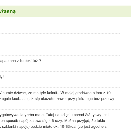
własną
zaparzana z torebki też ?
dy!
 W sumie dziwne, że ma tyle kalorii.. W mojej głodówce piłam z 10
 ogóle kcal.. ale jak się okazało, nawet przy piciu tego bez przerwy
ygotowywania yerba mate. Tutaj na zdjęciu ponad 2/3 tykwy jest
en sposób napój zalewa się 4-6 razy. Można przyjąć, że takie
 szklanki napoju) będzie miało ok. 10-15kcal (co jest zgodne z