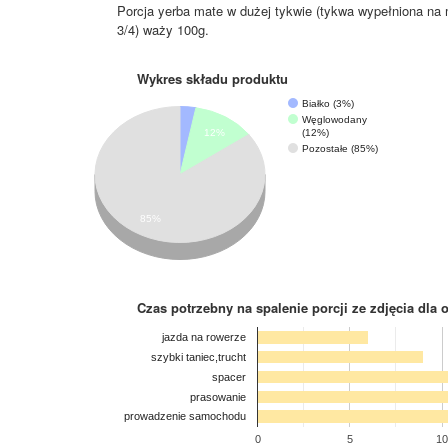
Porcja yerba mate w dużej tykwie (tykwa wypełniona na 
3/4) waży 100g.
Wykres składu produktu
Białko (3%)
Węglowodany
(12%)
12%
Pozostałe (85%)
85%
Czas potrzebny na spalenie porcji ze zdjęcia
dla 
jazda na rowerze
szybki taniec,trucht
spacer
prasowanie
prowadzenie samochodu
0
5
10