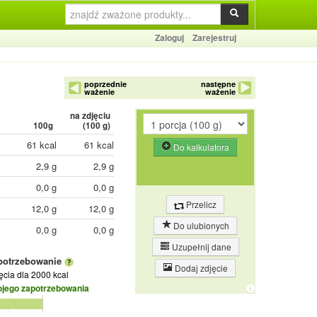
Zaloguj
Zarejestruj
poprzednie
następne
ważenie
ważenie
na zdjęciu
100g
(
100
g)
61 kcal
61 kcal
Do kalkulatora
2,9 g
2,9 g
0,0 g
0,0 g
Przelicz
12,0 g
12,0 g
Do ulubionych
0,0 g
0,0 g
Uzupełnij dane
potrzebowanie
Dodaj zdjęcie
jęcia
dla 2000 kcal
ojego zapotrzebowania