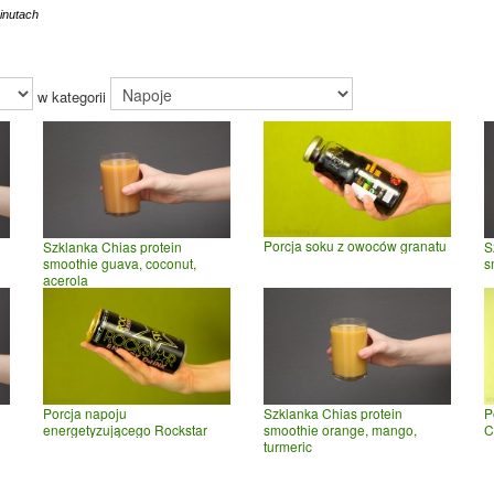
inutach
w kategorii
Porcja soku z owoców granatu
Szklanka Chias protein
S
smoothie guava, coconut,
s
acerola
Porcja napoju
P
Szklanka Chias protein
energetyzującego Rockstar
C
smoothie orange, mango,
turmeric