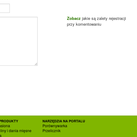
Zobacz
jakie są zalety rejestracji
przy komentowaniu
PRODUKTY
NARZĘDZIA NA PORTALU
asiona
Porównywarka
liny i dania mięsne
Przelicznik
a