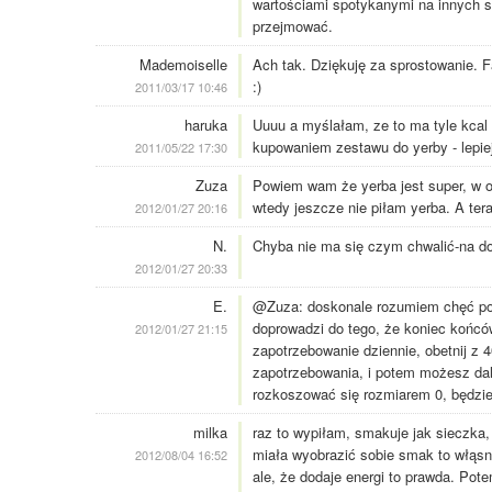
wartościami spotykanymi na innych str
przejmować.
Mademoiselle
Ach tak. Dziękuję za sprostowanie. F
:)
2011/03/17 10:46
haruka
Uuuu a myślałam, ze to ma tyle kcal 
kupowaniem zestawu do yerby - lepiej
2011/05/22 17:30
Zuza
Powiem wam że yerba jest super, w og
wtedy jeszcze nie piłam yerba. A tera
2012/01/27 20:16
N.
Chyba nie ma się czym chwalić-na dob
2012/01/27 20:33
E.
@Zuza: doskonale rozumiem chęć pos
doprowadzi do tego, że koniec końcó
2012/01/27 21:15
zapotrzebowanie dziennie, obetnij z 4
zapotrzebowania, i potem możesz dale
rozkoszować się rozmiarem 0, będzie
milka
raz to wypiłam, smakuje jak sieczka,
miała wyobrazić sobie smak to włąsn
2012/08/04 16:52
ale, że dodaje energi to prawda. Po