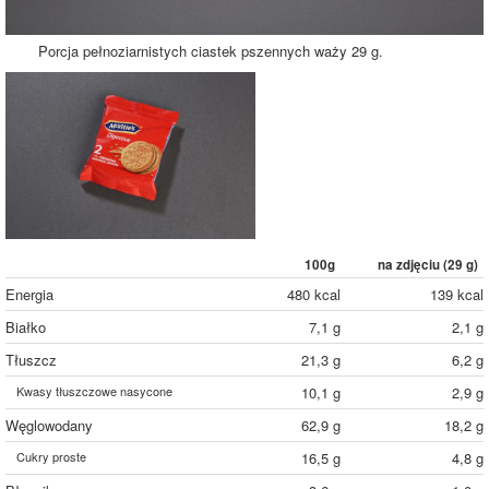
Porcja pełnoziarnistych ciastek pszennych waży 29 g.
100g
na zdjęciu (
29
g)
Energia
480 kcal
139 kcal
Białko
7,1 g
2,1 g
Tłuszcz
21,3 g
6,2 g
Kwasy tłuszczowe nasycone
10,1 g
2,9 g
Węglowodany
62,9 g
18,2 g
Cukry proste
16,5 g
4,8 g