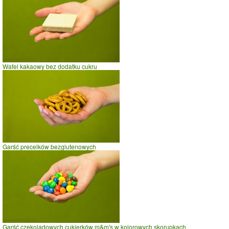
Wafel kakaowy bez dodatku cukru
Garść precelków bezglutenowych
Garść czekoladowych cukierków m&m's w kolorowych skorupkach