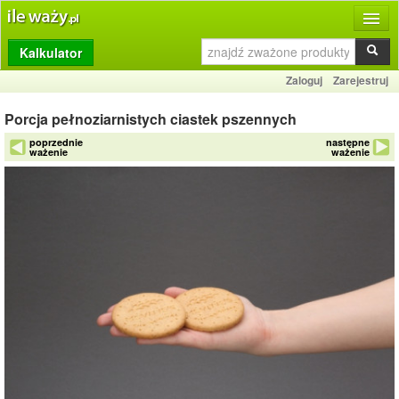
Kalkulator
Produkty
Zaloguj
Zarejestruj
Dziennik
Porcja pełnoziarnistych ciastek pszennych
Przelicznik
poprzednie
następne
ważenie
ważenie
Porównywarka
Porady
Słownik
O stronie
Kontakt