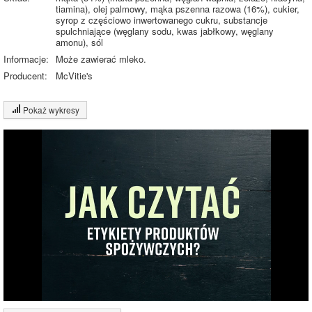
tiamina), olej palmowy, mąka pszenna razowa (16%), cukier,
syrop z częściowo inwertowanego cukru, substancje
spulchniające (węglany sodu, kwas jabłkowy, węglany
amonu), sól
Informacje:
Może zawierać mleko.
Producent:
McVitie's
Pokaż wykresy
Wykres składu produktu
Białko (7%)
Tłuszcz (21%)
Węglowodany
(63%)
21.2%
Sól (1%)
Pozostałe (7%)
63.6%
Wykres źródeł energii produktu
Energia z białek