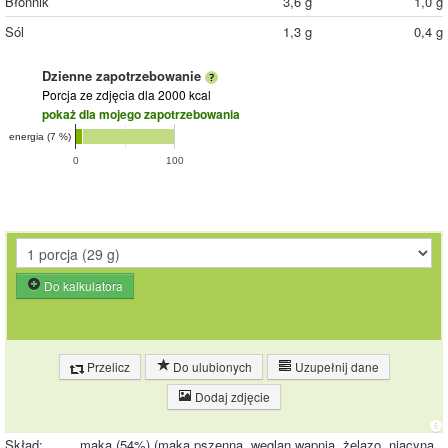
Błonnik
3,6 g
1,0 g
Sól
1,3 g
0,4 g
Dzienne zapotrzebowanie
Porcja ze zdjęcia
dla 2000 kcal
pokaż dla mojego zapotrzebowania
energia (7 %)
0
100
Do kalkulatora
Przelicz
Do ulubionych
Uzupełnij dane
Dodaj zdjęcie
Skład:
mąka (54%) (maka pszenna, węglan wapnia, żelazo, niacyna,