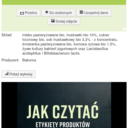
Przelicz
Do ulubionych
Uzupełnij dane
Dodaj zdjęcie
Skład:
mleko pasteryzowane bio, truskawki bio 10%, cukier
trzcinowy bio, sok truskawkowy bio 3,3% - z koncentratu,
śmietanka pasteryzowana bio, komosa ryżowa bio 1,5%,
żywe kultury bakterii jogurtowych oraz Lactobacillus
acidophilus i Bifidobacterium lactis
Producent:
Bakoma
Pokaż wykresy
Wykres składu produktu
Białko (3%)
Tłuszcz (2%)
Węglowodany
15.2%
(15%)
Pozostałe (79%)
79.8%