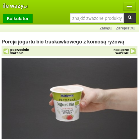
Kalkulator
Produkty
Zaloguj
Zarejestruj
Dziennik
Porcja jogurtu bio truskawkowego z komosą ryżową
Przelicznik
poprzednie
następne
ważenie
ważenie
Porównywarka
Porady
Słownik
O stronie
Kontakt