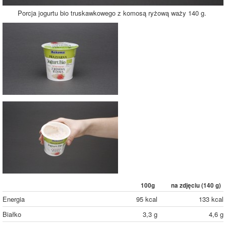
Porcja jogurtu bio truskawkowego z komosą ryżową waży 140 g.
100g
na zdjęciu (
140
g)
Energia
95 kcal
133 kcal
Białko
3,3 g
4,6 g