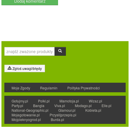
Zgłoś uwagi/błędy
Moje Zgody
Regulamin
Polityka Prywatności
Gotujmy.pl
Polki.pl
Mamotoja.pl
Wizaz.pl
Party.pl
Bangla
Viva.pl
Modago.pl
Elle.pl
National-Geographic.pl
Glamour.pl
Kobieta.pl
Mojegotowanie.pl
Przyslijprzepis.pl
Mojpieknyogrod.pl
Burda.pl