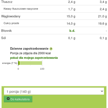
Tłuszcz
2,4 g
3,4 g
Kwasy tłuszczowe nasycone
1,7 g
2,4 g
Węglowodany
15,0 g
21,0 g
Cukry proste
14,0 g
19,6 g
Błonnik
b.d.
-
Sól
0,1 g
0,1 g
Dzienne zapotrzebowanie
Porcja ze zdjęcia
dla 2000 kcal
pokaż dla mojego zapotrzebowania
energia (7 %)
0
100
Do kalkulatora